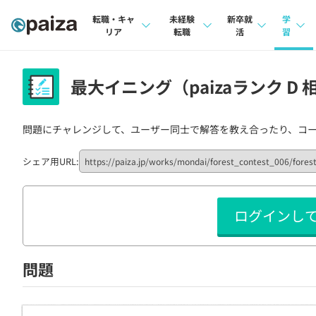
転職・キャ
未経験
新卒就
学
リア
転職
活
習
求人検索
求人検索
求人検索
講座
最大イニング（paizaランク D 
本選考
インタビュー
インタビュー
問題
インターン
問題にチャレンジして、ユーザー同士で解答を教え合ったり、コ
転職成功ガイド
転職成功ガイド
4択課
新卒エージェント
転職エージェント
ナレ
シェア用URL:
イベント・セミナー
リフ
ログインし
インタビュー
プラン
就活成功ガイド
個人
問題
法人
学校