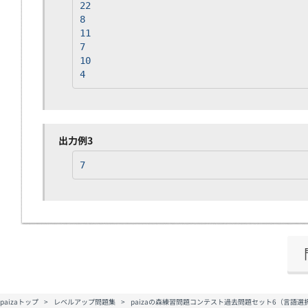
22
8
11
7
10
4
出力例3
7
paizaトップ
レベルアップ問題集
paizaの森練習問題コンテスト過去問題セット6（言語選