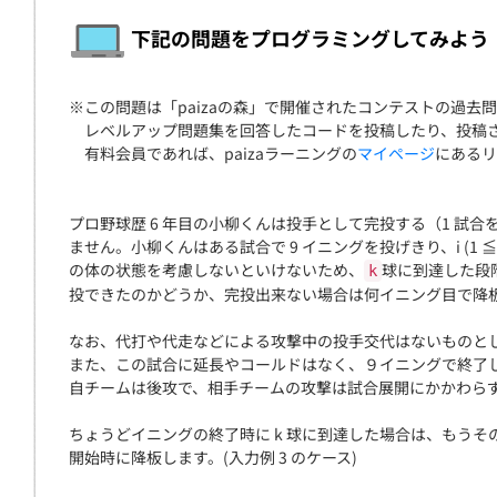
契約
下記の問題をプログラミングしてみよう
※この問題は「paizaの森」で開催されたコンテストの過去問題で
レベルアップ問題集を回答したコードを投稿したり、投稿さ
有料会員であれば、paizaラーニングの
マイページ
にあるリ
プロ野球歴 6 年目の小柳くんは投手として完投する（1 試
ません。小柳くんはある試合で 9 イニングを投げきり、i (1 ≦
の体の状態を考慮しないといけないため、
球に到達した段
k
投できたのかどうか、完投出来ない場合は何イニング目で降
なお、代打や代走などによる攻撃中の投手交代はないものと
また、この試合に延長やコールドはなく、９イニングで終了
自チームは後攻で、相手チームの攻撃は試合展開にかかわら
ちょうどイニングの終了時に k 球に到達した場合は、もう
開始時に降板します。(入力例 3 のケース)