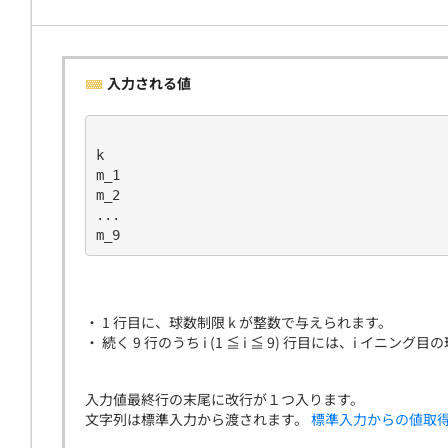
入力される値
k
m_1
m_2
...
m_9
・ 1 行目に、球数制限 k が整数で与えられます。
・ 続く 9 行のうち i (1 ≦ i ≦ 9) 行目には、i 
入力値最終行の末尾に改行が１つ入ります。
文字列は標準入力から渡されます。
標準入力からの値取