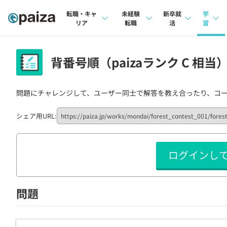
転職・キャ
未経験
新卒就
学
リア
転職
活
習
求人検索
求人検索
求人検索
講座
背番号順（paizaランク C 相当
本選考
インタビュー
インタビュー
問題
インターン
問題にチャレンジして、ユーザー同士で解答を教え合ったり、コ
転職成功ガイド
転職成功ガイド
4択課
新卒エージェント
転職エージェント
ナレ
シェア用URL:
イベント・セミナー
リフ
ログインし
インタビュー
プラン
就活成功ガイド
個人
問題
法人
学校