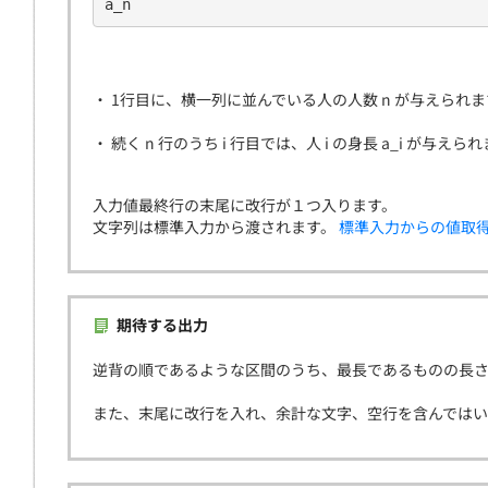
a_n
・ 1行目に、横一列に並んでいる人の人数 n が与えられま
・ 続く n 行のうち i 行目では、人 i の身長 a_i が与えら
入力値最終行の末尾に改行が１つ入ります。
文字列は標準入力から渡されます。
標準入力からの値取
期待する出力
逆背の順であるような区間のうち、最長であるものの長
また、末尾に改行を入れ、余計な文字、空行を含んでは