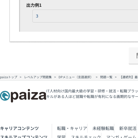
出力例1
3
paizaトップ
レベルアップ問題集
DPメニュー（言語選択）
問題一覧
【連続列】最
IT人材向け国内最大級の学習・研修・就活・転職プラッ
キルがある人ほど就職や転職が有利になる画期的なサ
キャリアコンテンツ
転職・キャリア
未経験転職
新卒就活
スキルアップコンテンツ
学習
スキルチェック
マンガ・ゲーム