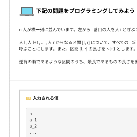
契約
下記の問題をプログラミングしてみよう
n 人が横一列に並んでいます。左から i 番目の人を人 i と呼ぶこと
人 l ,人 l+1, ... , 人 r からなる区間 [l, r] について、すべての
呼ぶことにします。また、区間 [l, r] の長さを r-l+1 とします
逆背の順であるような区間のうち、最長であるものの長さを
入力される値
n
a_1
a_2
...