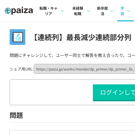
転職・キャ
未経験
新卒就
学
リア
転職
活
習
求人検索
求人検索
求人検索
講座
【連続列】最長減少連続部分列（pa
本選考
インタビュー
インタビュー
問題
インターン
問題にチャレンジして、ユーザー同士で解答を教え合ったり、コ
転職成功ガイド
転職成功ガイド
4択課
新卒エージェント
転職エージェント
ナレ
シェア用URL:
イベント・セミナー
リフ
ログインし
インタビュー
プラン
就活成功ガイド
個人
問題
法人
学校