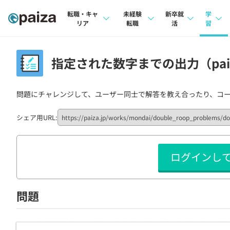
転職・キャ
未経験
新卒就
学
リア
転職
活
習
求人検索
求人検索
求人検索
講座
指定された数字までの出力（paiz
本選考
インタビュー
インタビュー
問題
インターン
問題にチャレンジして、ユーザー同士で解答を教え合ったり、コ
転職成功ガイド
転職成功ガイド
4択課
新卒エージェント
転職エージェント
ナレ
シェア用URL:
イベント・セミナー
リフ
ログインし
インタビュー
プラン
就活成功ガイド
個人
問題
法人
学校