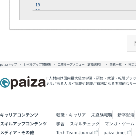
50
19
51
20
52
21
53
22
54
23
55
24
56
25
57
26
58
27
59
28
paizaトップ
レベルアップ問題集
二重ループメニュー（言語選択）
問題一覧
指定
60
29
61
30
62
31
IT人材向け国内最大級の学習・研修・就活・転職プラッ
キルがある人ほど就職や転職が有利になる画期的なサ
32
33
34
35
36
37
キャリアコンテンツ
転職・キャリア
未経験転職
新卒就活
38
スキルアップコンテンツ
学習
スキルチェック
マンガ・ゲーム
39
メディア・その他
Tech Team Journal
paiza times
40