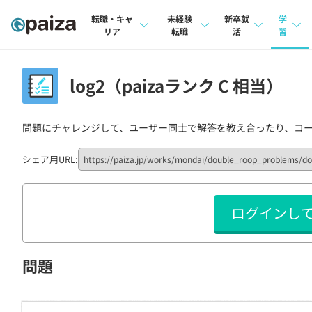
転職・キャ
未経験
新卒就
学
リア
転職
活
習
求人検索
求人検索
求人検索
講座
log2（paizaランク C 相当）
本選考
インタビュー
インタビュー
問題
インターン
問題にチャレンジして、ユーザー同士で解答を教え合ったり、コ
転職成功ガイド
転職成功ガイド
4択課
新卒エージェント
転職エージェント
ナレ
シェア用URL:
イベント・セミナー
リフ
ログインし
インタビュー
プラン
就活成功ガイド
個人
問題
法人
学校