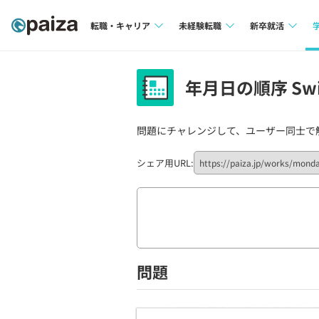
転職・キャリア
未経験転職
新卒就活
求人検索
求人検索
求人検索
年月日の順序 Swi
本選考
インタビュー
インタビュー
インターン
問題にチャレンジして、ユーザー同士で
転職成功ガイド
転職成功ガイド
新卒エージェ
転職エージェント
シェア用URL:
イベント・セ
インタビュー
就活成功ガイ
問題