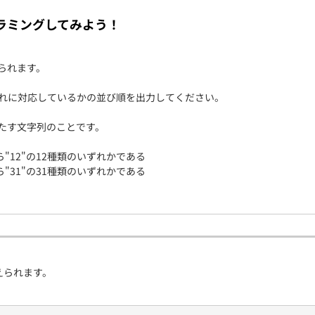
契約内容・クーポン
ラミングしてみよう！
与えられます。
のいずれに対応しているかの並び順を出力してください。
たす文字列のことです。
ら"12"の12種類のいずれかである
ら"31"の31種類のいずれかである
与えられます。