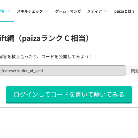
学習
スキルチェック
ゲーム・マンガ
メディア
paizaとは？
講座一覧
プログラミング言語
Tech Team Journal
ft編（paizaランク C 相当）
問題集
SQL
paiza times
解答を教え合ったり、コードを公開してみよう！
4択課題
評価結果一覧
note
ント
ナレッジ
再チャレンジ結果一覧
問
ミナー
リファレンス
ログインしてコードを書いて解いてみる
プラン
ド
個人向けプラン
法人向けプラン
学校向けプラン