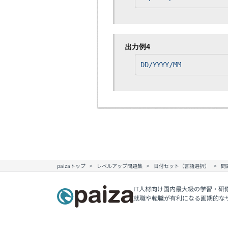
出力例4
DD/YYYY/MM
paizaトップ
レベルアップ問題集
日付セット（言語選択）
問題
IT人材向け国内最大級の学習・研
就職や転職が有利になる画期的な