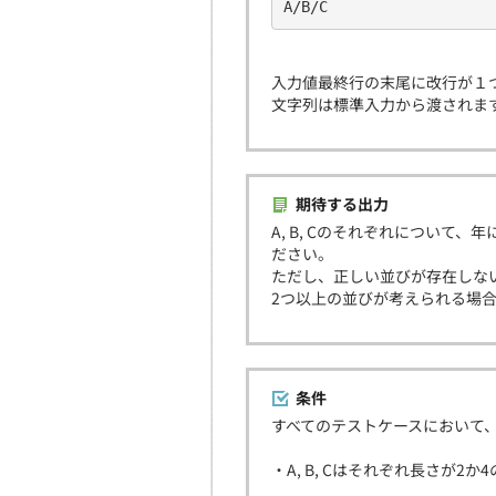
A/B/C
入力値最終行の末尾に改行が１
文字列は標準入力から渡されま
期待する出力
A, B, Cのそれぞれについて、
ださい。
ただし、正しい並びが存在しない場
2つ以上の並びが考えられる場合は、
条件
すべてのテストケースにおいて
・A, B, Cはそれぞれ長さが2