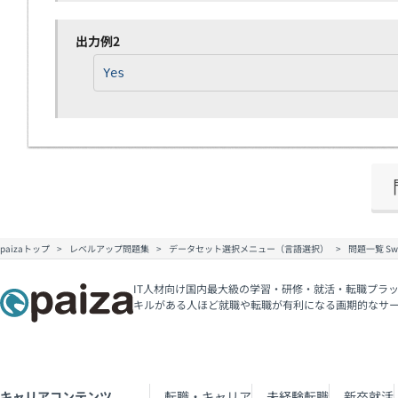
出力例2
Yes
paizaトップ
レベルアップ問題集
データセット選択メニュー（言語選択）
問題一覧 Swi
IT人材向け国内最大級の学習・研修・就活・転職プラッ
キルがある人ほど就職や転職が有利になる画期的なサ
キャリアコンテンツ
転職・キャリア
未経験転職
新卒就活