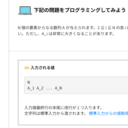
契約
下記の問題をプログラミングしてみよう
N 個の要素からなる数列 A が与えられます。2 ≦ i ≦ N の各 
い。ただし、A_i は非常に大きくなることがあります。
入力される値
N
A_1 A_2 ... A_N
入力値最終行の末尾に改行が１つ入ります。
文字列は標準入力から渡されます。
標準入力からの値取