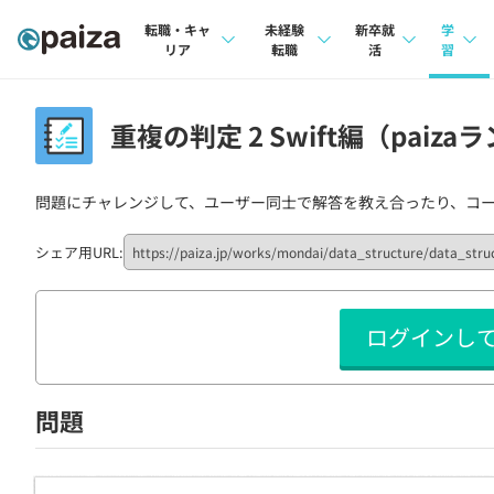
転職・キャ
未経験
新卒就
学
リア
転職
活
習
求人検索
求人検索
求人検索
講座
重複の判定 2 Swift編（paiza
本選考
インタビュー
インタビュー
問題
インターン
問題にチャレンジして、ユーザー同士で解答を教え合ったり、コ
転職成功ガイド
転職成功ガイド
4択課
新卒エージェント
転職エージェント
ナレ
シェア用URL:
イベント・セミナー
リフ
ログインし
インタビュー
プラン
就活成功ガイド
個人
問題
法人
学校