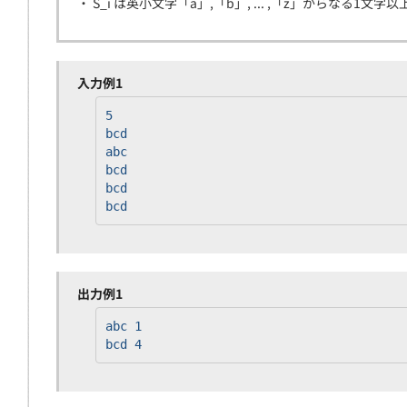
・ S_i は英小文字「a」,「b」, ... ,「z」からなる1文字以上
入力例1
5
bcd
abc
bcd
bcd
bcd
出力例1
abc 1
bcd 4