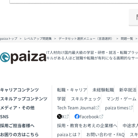
paizaトップ
レベルアップ問題集
データセット選択メニュー（言語選択）
問題一覧
IT人材向け国内最大級の学習・研修・就活・転職プラッ
キルがある人ほど就職や転職が有利になる画期的なサ
キャリアコンテンツ
転職・キャリア
未経験転職
新卒就活
スキルアップコンテンツ
学習
スキルチェック
マンガ・ゲーム
メディア・その他
Tech Team Journal
paiza times
SNS
X
Facebook
採用ご担当者様へ
採用・教育をお考えの企業様へ
中途求
お困りの方はこちら
paizaとは？
お問い合わせ・FAQ
ス