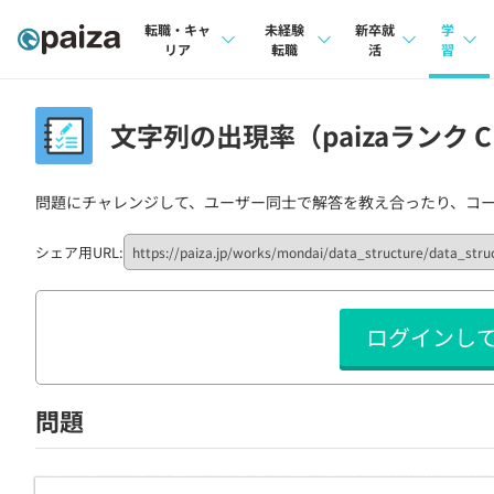
転職・キャ
未経験
新卒就
学
リア
転職
活
習
求人検索
求人検索
求人検索
講座
文字列の出現率（paizaランク C
本選考
インタビュー
インタビュー
問題
インターン
問題にチャレンジして、ユーザー同士で解答を教え合ったり、コ
転職成功ガイド
転職成功ガイド
4択課
新卒エージェント
転職エージェント
ナレ
シェア用URL:
イベント・セミナー
リフ
ログインし
インタビュー
プラン
就活成功ガイド
個人
問題
法人
学校