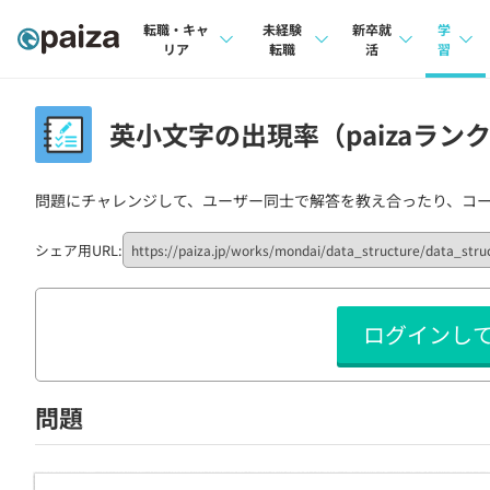
転職・キャ
未経験
新卒就
学
リア
転職
活
習
求人検索
求人検索
求人検索
講座
英小文字の出現率（paizaランク
本選考
インタビュー
インタビュー
問題
インターン
問題にチャレンジして、ユーザー同士で解答を教え合ったり、コ
転職成功ガイド
転職成功ガイド
4択課
新卒エージェント
転職エージェント
ナレ
シェア用URL:
イベント・セミナー
リフ
ログインし
インタビュー
プラン
就活成功ガイド
個人
問題
法人
学校