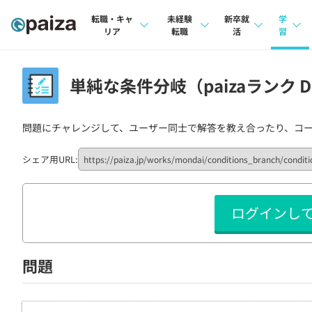
転職・キャ
未経験
新卒就
学
リア
転職
活
習
求人検索
求人検索
求人検索
講座
単純な条件分岐（paizaランク D
本選考
インタビュー
インタビュー
問題
インターン
問題にチャレンジして、ユーザー同士で解答を教え合ったり、コ
転職成功ガイド
転職成功ガイド
4択課
新卒エージェント
転職エージェント
ナレ
シェア用URL:
イベント・セミナー
リフ
ログインし
インタビュー
プラン
就活成功ガイド
個人
問題
法人
学校