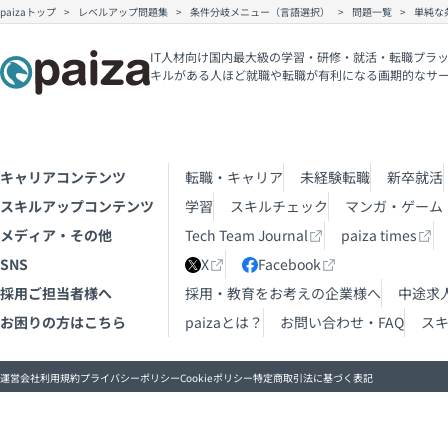
paizaトップ
レベルアップ問題集
条件分岐メニュー（言語選択）
問題一覧
単純な
IT人材向け国内最大級の学習・研修・就活・転職プラッ
キルがある人ほど就職や転職が有利になる画期的なサ
キャリアコンテンツ
転職・キャリア
未経験転職
新卒就活
スキルアップコンテンツ
学習
スキルチェック
マンガ・ゲーム
メディア・その他
Tech Team Journal
paiza times
SNS
X
Facebook
採用ご担当者様へ
採用・教育をお考えの企業様へ
中途求
お困りの方はこちら
paizaとは？
お問い合わせ・FAQ
ス
運営会社
利用規約
プライバシーポリシー
Cookieポリシー
特定商取引法に基づく表記