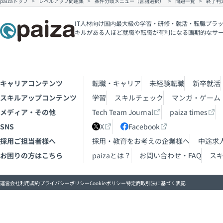
paizaトップ
レベルアップ問題集
条件分岐メニュー（言語選択）
問題一覧
終了判定
IT人材向け国内最大級の学習・研修・就活・転職プラッ
キルがある人ほど就職や転職が有利になる画期的なサ
キャリアコンテンツ
転職・キャリア
未経験転職
新卒就活
スキルアップコンテンツ
学習
スキルチェック
マンガ・ゲーム
メディア・その他
Tech Team Journal
paiza times
SNS
X
Facebook
採用ご担当者様へ
採用・教育をお考えの企業様へ
中途求
お困りの方はこちら
paizaとは？
お問い合わせ・FAQ
ス
運営会社
利用規約
プライバシーポリシー
Cookieポリシー
特定商取引法に基づく表記