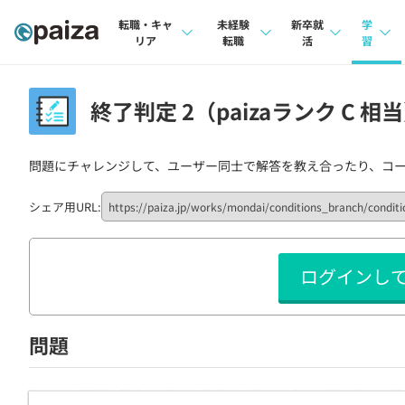
転職・キャ
未経験
新卒就
学
リア
転職
活
習
求人検索
求人検索
求人検索
講座
終了判定 2（paizaランク C 相
本選考
インタビュー
インタビュー
問題
インターン
問題にチャレンジして、ユーザー同士で解答を教え合ったり、コ
転職成功ガイド
転職成功ガイド
4択課
新卒エージェント
転職エージェント
ナレ
シェア用URL:
イベント・セミナー
リフ
ログインし
インタビュー
プラン
就活成功ガイド
個人
問題
法人
学校