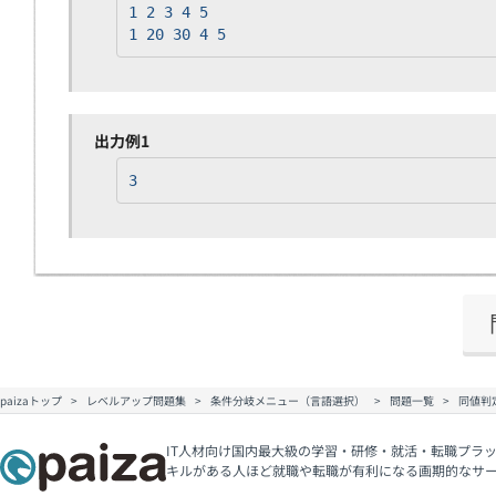
1 2 3 4 5
1 20 30 4 5
出力例1
3
paizaトップ
レベルアップ問題集
条件分岐メニュー（言語選択）
問題一覧
同値判
IT人材向け国内最大級の学習・研修・就活・転職プラッ
キルがある人ほど就職や転職が有利になる画期的なサ