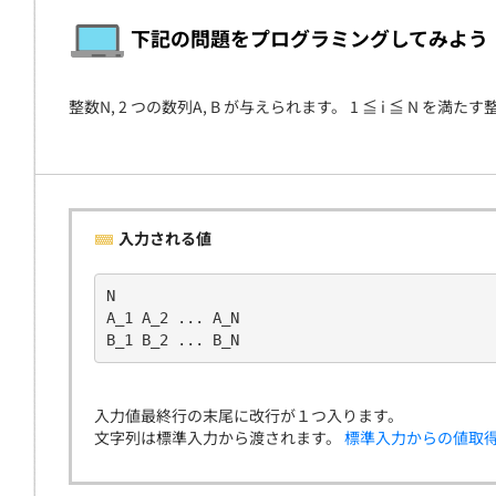
契約
下記の問題をプログラミングしてみよう
整数N, 2 つの数列A, B が与えられます。 1 ≦ i ≦ N を満
入力される値
N
A_1 A_2 ... A_N
B_1 B_2 ... B_N
入力値最終行の末尾に改行が１つ入ります。
文字列は標準入力から渡されます。
標準入力からの値取