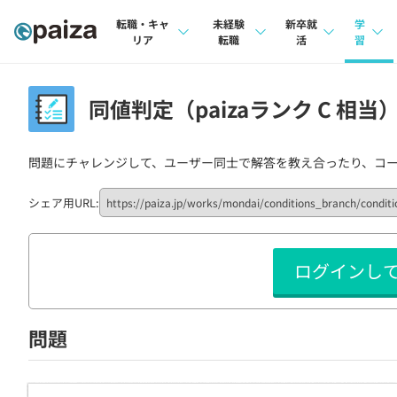
転職・キャ
未経験
新卒就
学
リア
転職
活
習
求人検索
求人検索
求人検索
講座
同値判定（paizaランク C 相当
本選考
インタビュー
インタビュー
問題
インターン
問題にチャレンジして、ユーザー同士で解答を教え合ったり、コ
転職成功ガイド
転職成功ガイド
4択課
新卒エージェント
転職エージェント
ナレ
シェア用URL:
イベント・セミナー
リフ
ログインし
インタビュー
プラン
就活成功ガイド
個人
問題
法人
学校