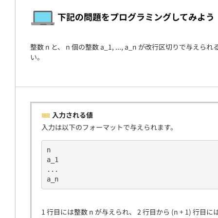
契約
下記の問題をプログラミングしてみよう
整数 n と、 n 個の整数 a_1, ..., a_n が改行区切りで与
い。
入力される値
入力は以下のフォーマットで与えられます。
n
a_1
...
a_n
1 行目には整数 n が与えられ、 2 行目から (n + 1) 行目には