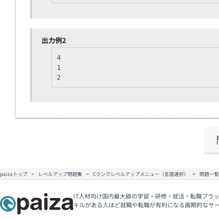
出力例2
4
1
2
paizaトップ
レベルアップ問題集
Cランクレベルアップメニュー（言語選択）
問題一覧
IT人材向け国内最大級の学習・研修・就活・転職プラッ
キルがある人ほど就職や転職が有利になる画期的なサ