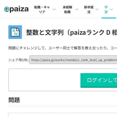
転職・キャ
未経験
新卒就
学
リア
転職
活
習
求人検索
求人検索
求人検索
講座
整数と文字列（paizaランク D 
本選考
インタビュー
インタビュー
問題
インターン
問題にチャレンジして、ユーザー同士で解答を教え合ったり、コ
転職成功ガイド
転職成功ガイド
4択課
新卒エージェント
転職エージェント
ナレ
シェア用URL:
イベント・セミナー
リフ
ログインし
インタビュー
プラン
就活成功ガイド
個人
問題
法人
学校