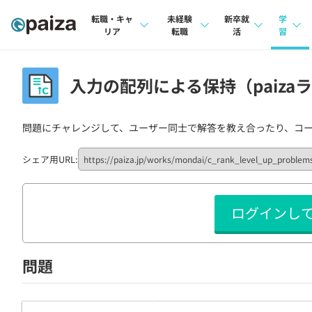
転職・キャ
未経験
新卒就
学
リア
転職
活
習
求人検索
求人検索
求人検索
講座
入力の配列による保持（paizaラ
本選考
インタビュー
インタビュー
問題
インターン
問題にチャレンジして、ユーザー同士で解答を教え合ったり、コ
転職成功ガイド
転職成功ガイド
4択課
新卒エージェント
転職エージェント
ナレ
シェア用URL:
イベント・セミナー
リフ
ログインし
インタビュー
プラン
就活成功ガイド
個人
問題
法人
学校