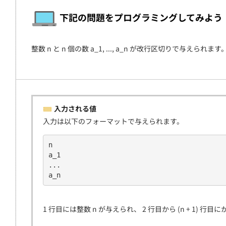
契約
下記の問題をプログラミングしてみよう
整数 n と n 個の数 a_1, ..., a_n が改行区切りで与えられ
入力される値
入力は以下のフォーマットで与えられます。
n
a_1
...
a_n
1 行目には整数 n が与えられ、 2 行目から (n + 1) 行目に