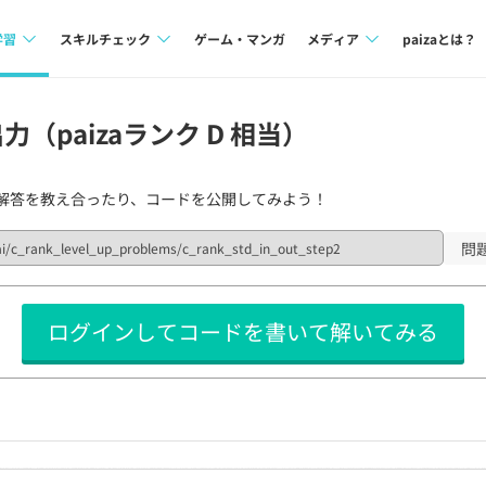
学習
スキルチェック
ゲーム・マンガ
メディア
paizaとは？
講座一覧
プログラミング言語
Tech Team Journal
（paizaランク D 相当）
問題集
SQL
paiza times
解答を教え合ったり、コードを公開してみよう！
4択課題
評価結果一覧
note
ント
ナレッジ
再チャレンジ結果一覧
問
ミナー
リファレンス
ログインしてコードを書いて解いてみる
プラン
ド
個人向けプラン
法人向けプラン
学校向けプラン