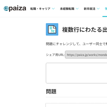
転職・キャリア
未経験転職
新卒就活
求人検索
求人検索
求人検索
複数行にわたる出力
本選考
インタビュー
インタビュー
インターン
問題にチャレンジして、ユーザー同士で
転職成功ガイド
転職成功ガイド
新卒エージェ
転職エージェント
シェア用URL:
イベント・セ
インタビュー
就活成功ガイ
問題