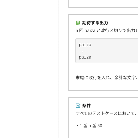
期待する出力
n 回 paiza と改行区切りで出
paiza
...
paiza
末尾に改行を入れ、余計な文字
条件
すべてのテストケースにおいて
・1 ≦ n ≦ 50