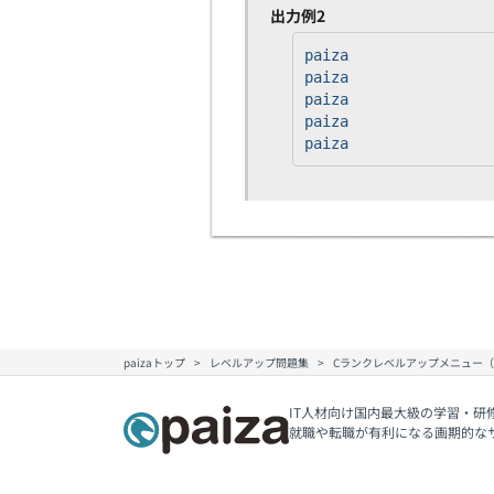
出力例2
paiza
paiza
paiza
paiza
paiza
paizaトップ
レベルアップ問題集
Cランクレベルアップメニュー
IT人材向け国内最大級の学習・研
就職や転職が有利になる画期的な