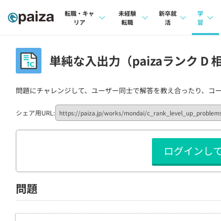
転職・キャ
未経験
新卒就
学
リア
転職
活
習
求人検索
求人検索
求人検索
講座
単純な入出力（paizaランク D 
本選考
インタビュー
インタビュー
問題
インターン
問題にチャレンジして、ユーザー同士で解答を教え合ったり、コ
転職成功ガイド
転職成功ガイド
4択課
新卒エージェント
転職エージェント
ナレ
シェア用URL:
イベント・セミナー
リフ
ログインし
インタビュー
プラン
就活成功ガイド
個人
問題
法人
学校