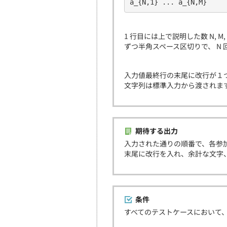
a_{N,1} ... a_{N,M}
1 行目には上で説明した数 N, M
ずつ半角スペース区切りで、 N
入力値最終行の末尾に改行が１
文字列は標準入力から渡されま
期待する出力
入力された通りの順番で、各参
末尾に改行を入れ、余計な文字
条件
すべてのテストケースにおいて