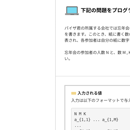
下記の問題をプログ
パイザ君の所属する会社では忘年会の
を書きます。このとき、紙に書く数のそ
表され、各参加者は自分の紙に数字
忘年会の参加者の人数 N と、数 
い。
入力される値
入力は以下のフォーマットで与
N M K
a_{1,1} ... a_{1,M}
...