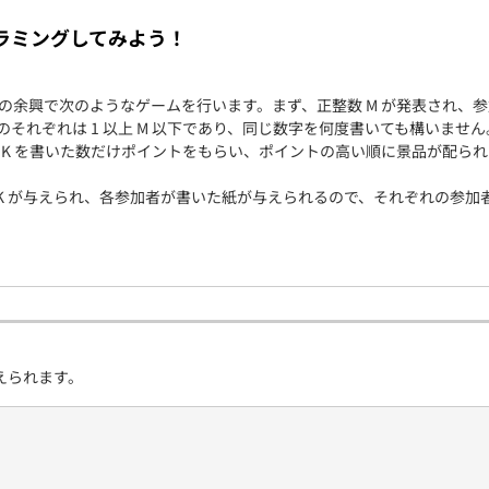
契約内容・クーポン
ラミングしてみよう！
余興で次のようなゲームを行います。まず、正整数 M が発表され、参
れぞれは 1 以上 M 以下であり、同じ数字を何度書いても構いません。その
 K を書いた数だけポイントをもらい、ポイントの高い順に景品が配られ
M , K が与えられ、各参加者が書いた紙が与えられるので、それぞれの参
えられます。