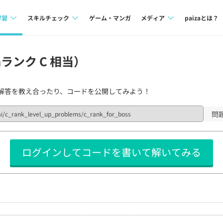
学習
スキルチェック
ゲーム・マンガ
メディア
paizaとは？
講座一覧
プログラミング言語
Tech Team Journal
zaランク C 相当）
問題集
SQL
paiza times
解答を教え合ったり、コードを公開してみよう！
4択課題
評価結果一覧
note
ント
ナレッジ
再チャレンジ結果一覧
問
ミナー
リファレンス
ログインしてコードを書いて解いてみる
プラン
ド
個人向けプラン
法人向けプラン
学校向けプラン