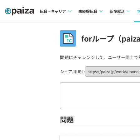
転職・キャリア
未経験転職
新卒就活
求人検索
求人検索
求人検索
forループ（pai
本選考
インタビュー
インタビュー
インターン
問題にチャレンジして、ユーザー同士で
転職成功ガイド
転職成功ガイド
新卒エージェ
転職エージェント
シェア用URL:
イベント・セ
インタビュー
就活成功ガイ
問題