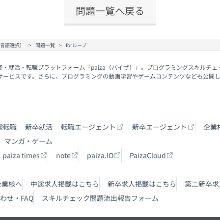
問題一覧へ戻る
（言語選択）
問題一覧
forループ
修・就活・転職プラットフォーム「paiza（パイザ）」。プログラミングスキルチ
サービスです。さらに、プログラミングの動画学習やゲームコンテンツなども公開
験転職
新卒就活
転職エージェント
新卒エージェント
企業
マンガ・ゲーム
paiza times
note
paiza.IO
PaizaCloud
企業様へ
中途求人掲載はこちら
新卒求人掲載はこちら
第二新卒求
わせ・FAQ
スキルチェック問題流出報告フォーム