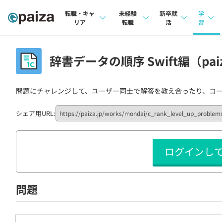
転職・キャ
未経験
新卒就
学
リア
転職
活
習
求人検索
求人検索
求人検索
講座
辞書データの順序 Swift編（pai
本選考
インタビュー
インタビュー
問題
インターン
問題にチャレンジして、ユーザー同士で解答を教え合ったり、コ
転職成功ガイド
転職成功ガイド
4択課
新卒エージェント
転職エージェント
ナレ
シェア用URL:
イベント・セミナー
リフ
ログインし
インタビュー
プラン
就活成功ガイド
個人
問題
法人
学校