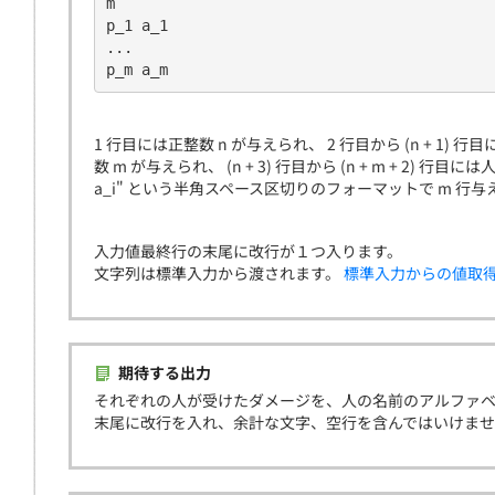
m
p_1 a_1
...
p_m a_m
1 行目には正整数 n が与えられ、 2 行目から (n + 1) 行目に
数 m が与えられ、 (n + 3) 行目から (n + m + 2) 行目には
a_i" という半角スペース区切りのフォーマットで m 行
入力値最終行の末尾に改行が１つ入ります。
文字列は標準入力から渡されます。
標準入力からの値取
期待する出力
それぞれの人が受けたダメージを、人の名前のアルファベ
末尾に改行を入れ、余計な文字、空行を含んではいけま