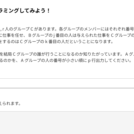
契約内容・クーポン
ラミングしてみよう！
プ B , r 人のグループ C があります。各グループのメンバーにはそれぞれ番
人に仕事を任せ、 B グループの j 番目の人は与えられた仕事を C グルー
事をするのは C グループの k 番目の人だということになります。
事を結局 C グループの誰が行うことになるのか知りたがっています。 A 
のかを、 A グループの人の番号が小さい順に p 行出力してください。
えられます。