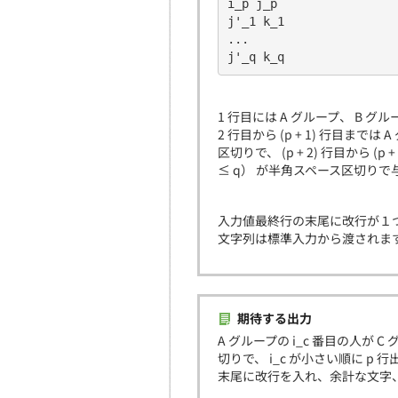
i_p j_p
j'_1 k_1
...
j'_q k_q
1 行目には A グループ、 B グ
2 行目から (p + 1) 行目まで
区切りで、 (p + 2) 行目から (p
≤ q） が半角スペース区切り
入力値最終行の末尾に改行が１
文字列は標準入力から渡されま
期待する出力
A グループの i_c 番目の人が C
切りで、 i_c が小さい順に p
末尾に改行を入れ、余計な文字