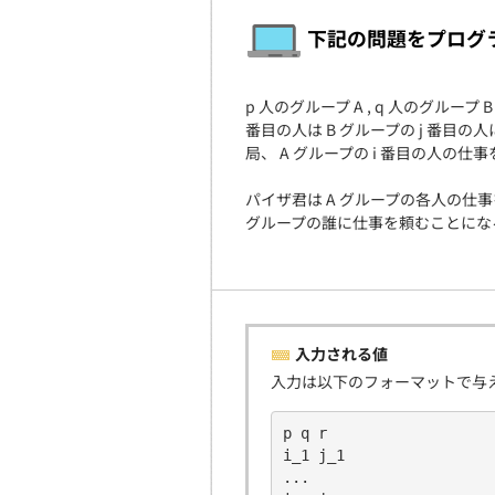
下記の問題をプログ
p 人のグループ A , q 人のグルー
番目の人は B グループの j 番目の
局、 A グループの i 番目の人の仕
パイザ君は A グループの各人の仕
グループの誰に仕事を頼むことになる
入力される値
入力は以下のフォーマットで与
p q r
i_1 j_1
...