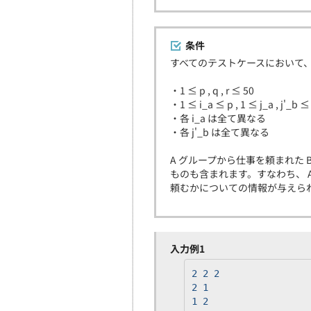
条件
すべてのテストケースにおいて
・1 ≤ p , q , r ≤ 50
・1 ≤ i_a ≤ p , 1 ≤ j_a , j'_b 
・各 i_a は全て異なる
・各 j'_b は全て異なる
A グループから仕事を頼まれた 
ものも含まれます。すなわち、 
頼むかについての情報が与えら
入力例1
2 2 2
2 1
1 2