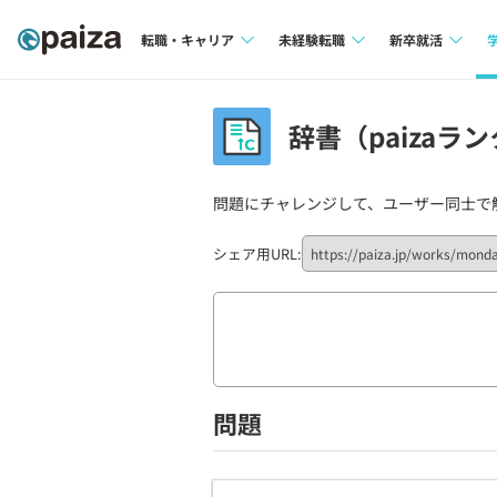
転職・キャリア
未経験転職
新卒就活
求人検索
求人検索
求人検索
辞書（paizaラン
本選考
インタビュー
インタビュー
インターン
問題にチャレンジして、ユーザー同士で
転職成功ガイド
転職成功ガイド
新卒エージェ
転職エージェント
シェア用URL:
イベント・セ
インタビュー
就活成功ガイ
問題