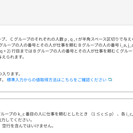
ループ、 C グループのそれぞれの人数 p , q , r が半角スペース区切りで与
は A グループの人の番号とその人が仕事を頼む B グループの人の番号 i_a, j_a
 + q + 2) 行目までは B グループの人の番号とその人が仕事を頼む C グループの人
で与えられます。
つ入ります。
す。
標準入力からの値取得方法はこちらをご確認ください
 グループの k_c 番目の人に仕事を頼むとしたとき （1 ≤ c ≤ p） 、各 i_
 行出力してください。
、空行を含んではいけません。