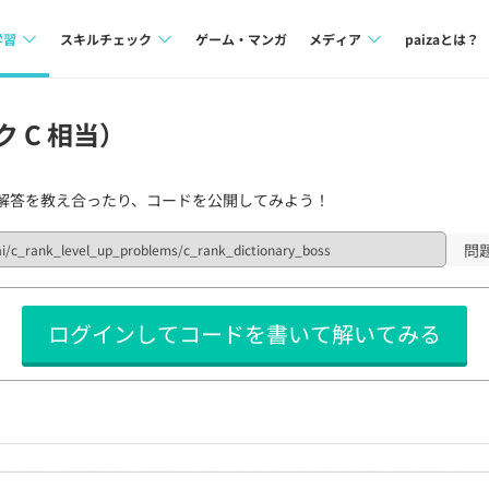
学習
スキルチェック
ゲーム・マンガ
メディア
paizaとは？
講座一覧
プログラミング言語
Tech Team Journal
ク C 相当）
問題集
SQL
paiza times
解答を教え合ったり、コードを公開してみよう！
4択課題
評価結果一覧
note
ント
ナレッジ
再チャレンジ結果一覧
問
ミナー
リファレンス
ログインしてコードを書いて解いてみる
プラン
ド
個人向けプラン
法人向けプラン
学校向けプラン