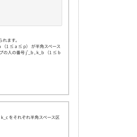
えられます。
 （1 ≤ a ≤ p） が半角スペース
の番号 j’_b , k_b （1 ≤ b
c, k_c をそれぞれ半角スペース区