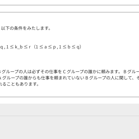
、以下の条件をみたします。
≤ q , 1 ≤ k_b ≤ r （1 ≤ a ≤ p , 1 ≤ b ≤ q）
B グループの人は必ずその仕事を C グループの誰かに頼みます。 B グ
A グループの誰からも仕事を頼まれていない B グループの人に関して、そ
れることもあります。