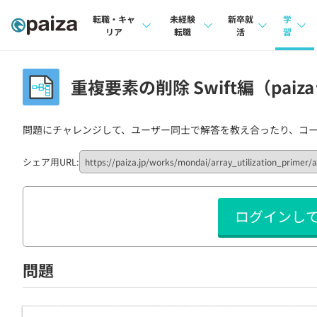
転職・キャ
未経験
新卒就
学
リア
転職
活
習
求人検索
求人検索
求人検索
講座
重複要素の削除 Swift編（paiz
本選考
インタビュー
インタビュー
問題
インターン
問題にチャレンジして、ユーザー同士で解答を教え合ったり、コ
転職成功ガイド
転職成功ガイド
4択課
新卒エージェント
転職エージェント
ナレ
シェア用URL:
イベント・セミナー
リフ
ログインし
インタビュー
プラン
就活成功ガイド
個人
問題
法人
学校