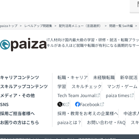
paizaトップ
レベルアップ問題集
配列活用メニュー（言語選択）
問題一覧 Swift編
IT人材向け国内最大級の学習・研修・就活・転職プラッ
キルがある人ほど就職や転職が有利になる画期的なサ
キャリアコンテンツ
転職・キャリア
未経験転職
新卒就活
スキルアップコンテンツ
学習
スキルチェック
マンガ・ゲーム
メディア・その他
Tech Team Journal
paiza times
SNS
X
Facebook
採用ご担当者様へ
採用・教育をお考えの企業様へ
中途求
お困りの方はこちら
paizaとは？
お問い合わせ・FAQ
ス