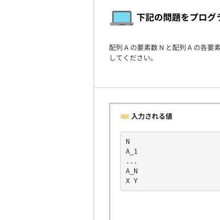
下記の問題をプログ
配列 A の要素数 N と配列 A の各要素 
してください。
入力される値
N
A_1
...
A_N
X Y