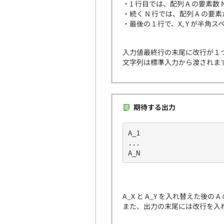
・1 行目では、配列 A の要素数
・続く N 行では、配列 A の要
・最後の 1 行で、X, Y が半
入力値最終行の末尾に改行が１
文字列は標準入力から渡されま
期待する出力
A_1
...
A_N
A_X と A_Y を入れ替えた後
また、出力の末尾には改行を入