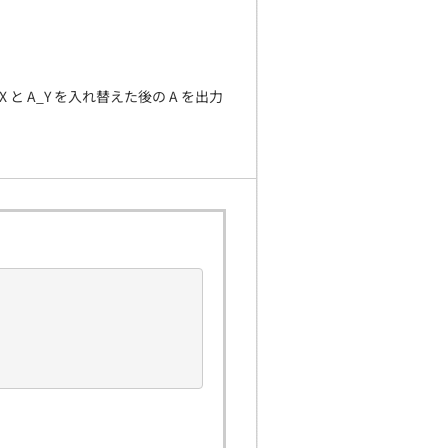
A_X と A_Y を入れ替えた後の A を出力