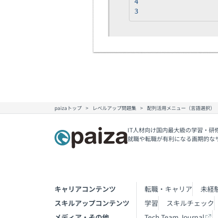
4
3
paizaトップ
レベルアップ問題集
配列活用メニュー（言語選択）
IT人材向け国内最大級の学習・研
就職や転職が有利になる画期的な
キャリアコンテンツ
転職・キャリア
未経
スキルアップコンテンツ
学習
スキルチェック
メディア・その他
Tech Team Journal