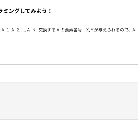
契約内容・クーポン
ラミングしてみよう！
A_1, A_2, ..., A_N , 交換する A の要素番号 X, Y が与えられるので、