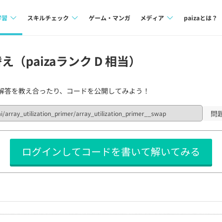
学習
スキルチェック
ゲーム・マンガ
メディア
paizaとは？
講座一覧
プログラミング言語
Tech Team Journal
（paizaランク D 相当）
問題集
SQL
paiza times
解答を教え合ったり、コードを公開してみよう！
4択課題
評価結果一覧
note
ント
ナレッジ
再チャレンジ結果一覧
問
ミナー
リファレンス
ログインしてコードを書いて解いてみる
プラン
ド
個人向けプラン
法人向けプラン
学校向けプラン