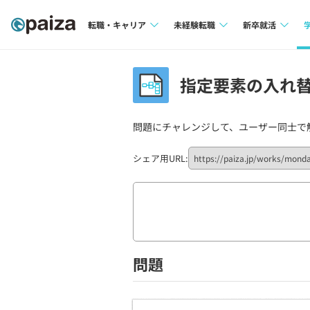
転職・キャリア
未経験転職
新卒就活
求人検索
求人検索
求人検索
指定要素の入れ替え
本選考
インタビュー
インタビュー
インターン
問題にチャレンジして、ユーザー同士で
転職成功ガイド
転職成功ガイド
新卒エージェ
転職エージェント
シェア用URL:
イベント・セ
インタビュー
就活成功ガイ
問題