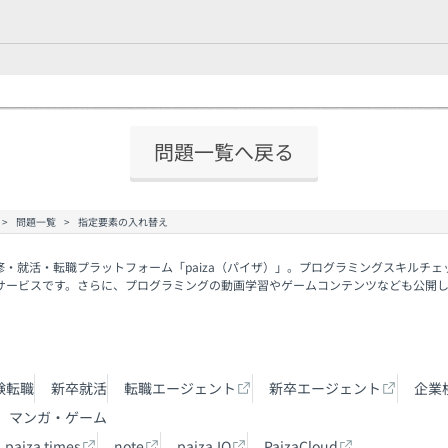
問題一覧へ戻る
問題一覧
指定要素の入れ替え
修・就活・転職プラットフォーム「paiza（パイザ）」。プログラミングスキルチ
サービスです。さらに、プログラミングの動画学習やゲームコンテンツなども公開
験転職
新卒就活
転職エージェント
新卒エージェント
企業
マンガ・ゲーム
paiza times
note
paiza.IO
PaizaCloud