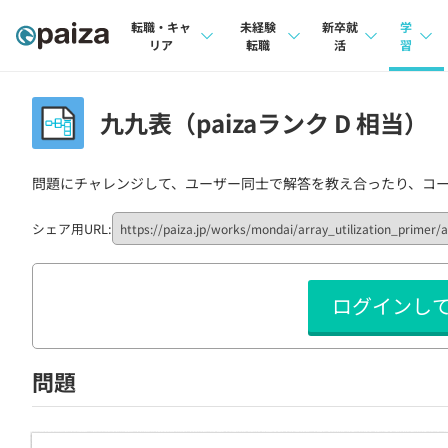
転職・キャ
未経験
新卒就
学
リア
転職
活
習
求人検索
求人検索
求人検索
講座
九九表（paizaランク D 相当）
本選考
インタビュー
インタビュー
問題
インターン
問題にチャレンジして、ユーザー同士で解答を教え合ったり、コ
転職成功ガイド
転職成功ガイド
4択課
新卒エージェント
転職エージェント
ナレ
シェア用URL:
イベント・セミナー
リフ
ログインし
インタビュー
プラン
就活成功ガイド
個人
問題
法人
学校