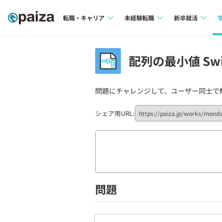
転職・キャリア
未経験転職
新卒就活
求人検索
求人検索
求人検索
配列の最小値 Swi
本選考
インタビュー
インタビュー
インターン
問題にチャレンジして、ユーザー同士で
転職成功ガイド
転職成功ガイド
新卒エージェ
転職エージェント
シェア用URL:
イベント・セ
インタビュー
就活成功ガイ
問題