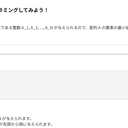
契約内容・クーポン
ラミングしてみよう！
である整数 A_1, A_2, ..., A_N が与えられるので、配列 A の要素の
 N が与えられます。
要素が先頭から順に与えられます。