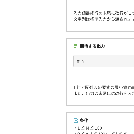
入力値最終行の末尾に改行が１
文字列は標準入力から渡されま
期待する出力
min
1 行で配列 A の要素の最小値 
また、出力の末尾には改行を入
条件
・1 ≦ N ≦ 100
・0 ≦ A_i ≦ 100 (1 ≦ i ≦ N)