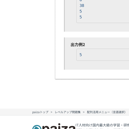
38
5
5
出力例2
5
paizaトップ
レベルアップ問題集
配列活用メニュー（言語選択）
IT人材向け国内最大級の学習・研