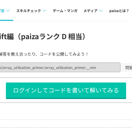
学習
スキルチェック
ゲーム・マンガ
メディア
paizaとは？
講座一覧
プログラミング言語
Tech Team Journal
ft編（paizaランク D 相当）
問題集
SQL
paiza times
解答を教え合ったり、コードを公開してみよう！
4択課題
評価結果一覧
note
ント
ナレッジ
再チャレンジ結果一覧
問
ミナー
リファレンス
ログインしてコードを書いて解いてみる
プラン
ド
個人向けプラン
法人向けプラン
学校向けプラン