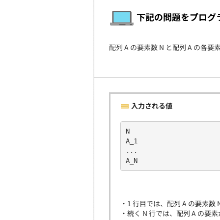
下記の問題をプログ
配列 A の要素数 N と配列 A の各要素
入力される値
N
A_1
...
A_N
・1 行目では、配列 A の要素数
・続く N 行では、配列 A の