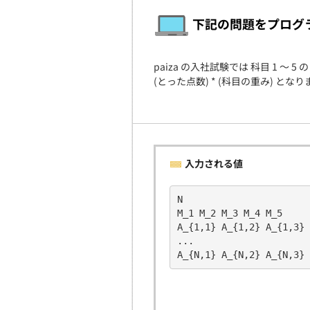
下記の問題をプログ
paiza の入社試験では 科目 1
(とった点数) * (科目の重み) 
入力される値
N
M_1 M_2 M_3 M_4 M_5
A_{1,1} A_{1,2} A_{1,3} 
...
A_{N,1} A_{N,2} A_{N,3} 