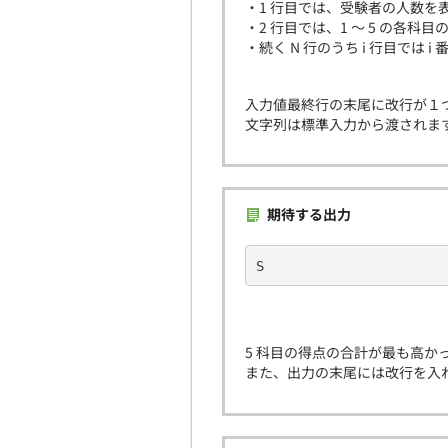
・1 行目では、受験者の人数を表
・2 行目では、1 〜 5 の各科
・続く N 行のうち i 行目では 
入力値最終行の末尾に改行が１
文字列は標準入力から渡されま
期待する出力
S
5 科目の得点の合計が最も高かっ
また、出力の末尾には改行を入