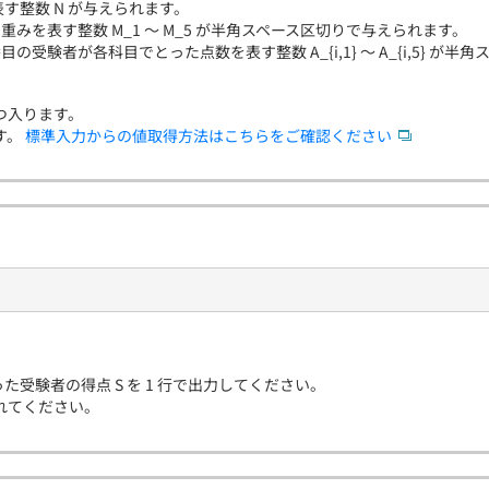
す整数 N が与えられます。
目の重みを表す整数 M_1 〜 M_5 が半角スペース区切りで与えられます。
i 番目の受験者が各科目でとった点数を表す整数 A_{i,1} 〜 A_{i,5} 
つ入ります。
す。
標準入力からの値取得方法はこちらをご確認ください
た受験者の得点 S を 1 行で出力してください。
れてください。