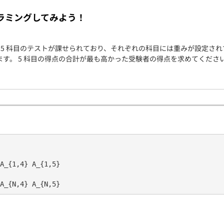
契約内容・クーポン
ラミングしてみよう！
 〜 5 の 5 科目のテストが課せられており、それぞれの科目には重みが設
となります。 5 科目の得点の合計が最も高かった受験者の得点を求めてくださ
A_{1,4} A_{1,5}
A_{N,4} A_{N,5}