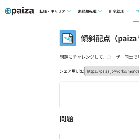
転職・キャリア
未経験転職
新卒就活
求人検索
求人検索
求人検索
傾斜配点（paiza
本選考
インタビュー
インタビュー
インターン
問題にチャレンジして、ユーザー同士で
転職成功ガイド
転職成功ガイド
新卒エージェ
転職エージェント
シェア用URL:
イベント・セ
インタビュー
就活成功ガイ
問題