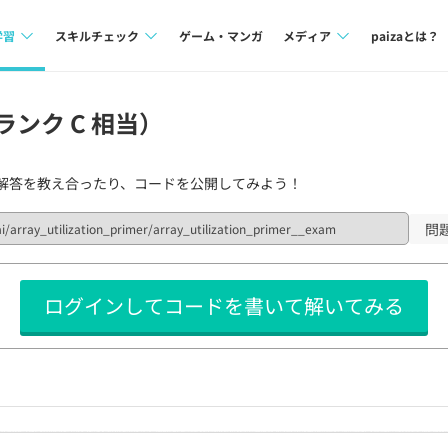
学習
スキルチェック
ゲーム・マンガ
メディア
paizaとは？
講座一覧
プログラミング言語
Tech Team Journal
ランク C 相当）
問題集
SQL
paiza times
解答を教え合ったり、コードを公開してみよう！
4択課題
評価結果一覧
note
ント
ナレッジ
再チャレンジ結果一覧
問
ミナー
リファレンス
ログインしてコードを書いて解いてみる
プラン
ド
個人向けプラン
法人向けプラン
学校向けプラン