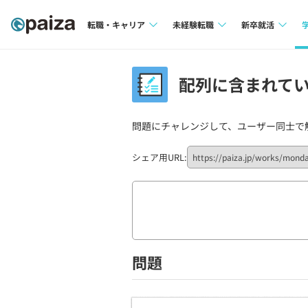
転職・キャリア
未経験転職
新卒就活
求人検索
求人検索
求人検索
配列に含まれている?
本選考
インタビュー
インタビュー
インターン
問題にチャレンジして、ユーザー同士で
転職成功ガイド
転職成功ガイド
新卒エージェ
転職エージェント
シェア用URL:
イベント・セ
インタビュー
就活成功ガイ
問題