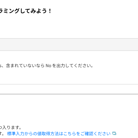
契約内容・クーポン
ラミングしてみよう！
es、含まれていないなら No を出力してください。
つ入ります。
す。
標準入力からの値取得方法はこちらをご確認ください