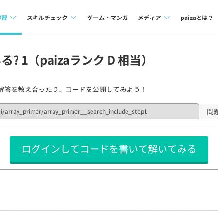
学習
スキルチェック
ゲーム・マンガ
メディア
paizaとは？
講座一覧
プログラミング言語
Tech Team Journal
 1（paizaランク D 相当）
問題集
SQL
paiza times
解答を教え合ったり、コードを公開してみよう！
4択課題
評価結果一覧
note
ント
ナレッジ
再チャレンジ結果一覧
問
ミナー
リファレンス
ログインしてコードを書いて解いてみる
プラン
ド
個人向けプラン
法人向けプラン
学校向けプラン