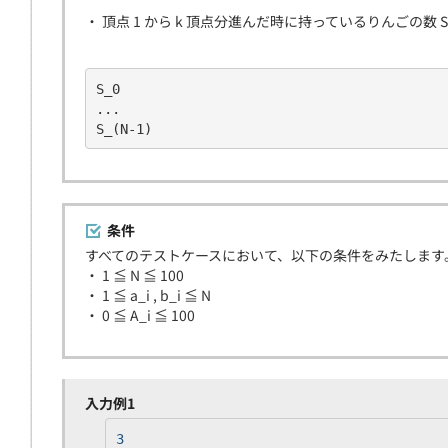
・ 頂点 1 から k 頂点分進んだ時に持っているりんごの数 S_k
S_0
...
S_(N-1)
条件
すべてのテストケースにおいて、以下の条件をみたします
・ 1 ≦ N ≦ 100
・ 1 ≦ a_i , b_i ≦ N
・ 0 ≦ A_i ≦ 100
入力例1
3