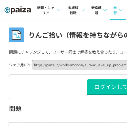
転職・キャ
未経験
新卒就
学
リア
転職
活
習
求人検索
求人検索
求人検索
講座
りんご拾い（情報を持ちながらの移
本選考
インタビュー
インタビュー
問題
インターン
問題にチャレンジして、ユーザー同士で解答を教え合ったり、コ
転職成功ガイド
転職成功ガイド
4択課
新卒エージェント
転職エージェント
ナレ
シェア用URL:
イベント・セミナー
リフ
ログインし
インタビュー
プラン
就活成功ガイド
個人
問題
法人
学校