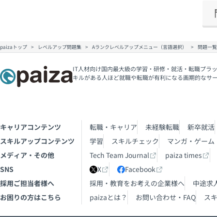
paizaトップ
レベルアップ問題集
Aランクレベルアップメニュー（言語選択）
問題一覧
IT人材向け国内最大級の学習・研修・就活・転職プラッ
キルがある人ほど就職や転職が有利になる画期的なサ
キャリアコンテンツ
転職・キャリア
未経験転職
新卒就活
スキルアップコンテンツ
学習
スキルチェック
マンガ・ゲーム
メディア・その他
Tech Team Journal
paiza times
SNS
X
Facebook
採用ご担当者様へ
採用・教育をお考えの企業様へ
中途求
お困りの方はこちら
paizaとは？
お問い合わせ・FAQ
ス