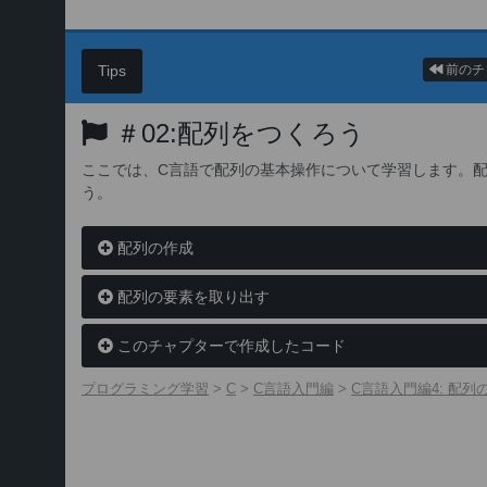
Tips
前のチ
＃02:配列をつくろう
ここでは、C言語で配列の基本操作について学習します。
う。
配列の作成
配列の要素を取り出す
このチャプターで作成したコード
プログラミング学習
>
C
>
C言語入門編
>
C言語入門編4: 配列