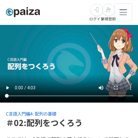
ログイン
新規登録
転職・キャリア
未経験転職
求人検索
新卒就活
求人検索
インタビュー
学習
求人検索
インタビュー
転職成功ガイド
本選考
スキルチェック
講座一覧
転職成功ガイド
転職エージェント
C言語入門編4: 配列の基礎
＃02:配列をつくろう
ゲーム・マンガ
インターン
プログラミング言語
問題集