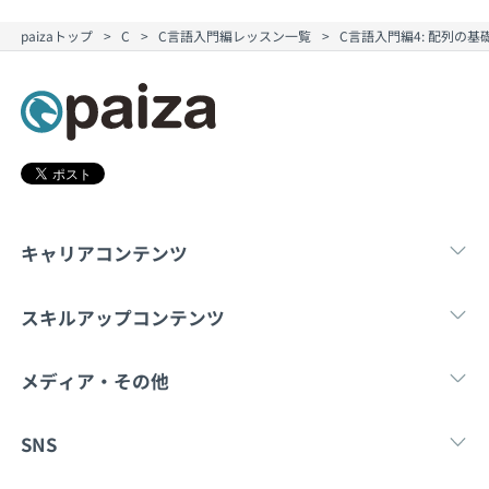
契約内容・クーポン
paizaトップ
C
C言語入門編レッスン一覧
C言語入門編4: 配列の
キャリアコンテンツ
転職・キャリア
未経験転職
新卒就
スキルアップコンテンツ
学習
スキルチェック
マンガ・ゲーム
メディア・その他
Tech Team Journal
paiza times
note
SNS