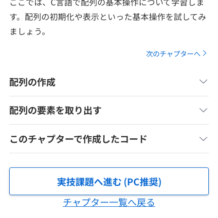
ここでは、C言語で配列の基本操作について学習しま
メディア
SQL
4択課題
す。配列の初期化や表示といった基本操作を試してみ
新卒エージェント
ましょう。
paizaとは？
Tech Team Journal
評価結果一覧
ナレッジ
イベント・セミナー
次のチャプターへ
paiza times
再チャレンジ結果一覧
リファレンス
インタビュー
配列の作成
note
就活成功ガイド
配列の要素を取り出す
プラン
個人向けプラン
このチャプターで作成したコード
法人向けプラン
実技課題へ進む (PC推奨)
学校向けプラン
チャプター一覧へ戻る