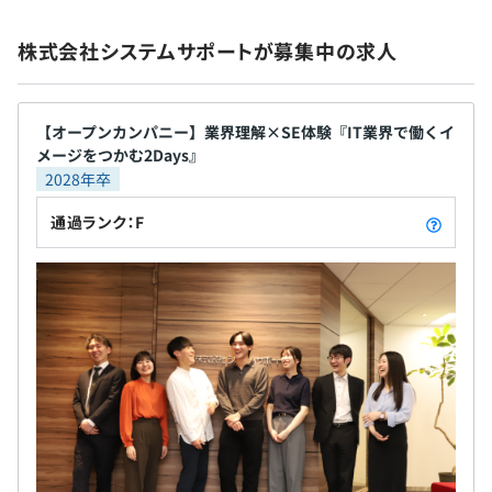
についても上司とじっくり話し合います。
無期雇用
株式会社システムサポートが募集中の求人
評価制度は「業績評価」と「職能評価」の2つに分かれて
おり、評価結果も社員にフィードバックされるため、自身
の課題を明確にし、今後の成長につなげることができま
【オープンカンパニー】業界理解×SE体験『IT業界で働くイ
す。
メージをつかむ2Days』
2028年卒
通過ランク：F
1,370名（2025年6月末現在）
プロジェクトの人数は3名～数十名程度で、平均は10名程
度です。
メンバーそれぞれの個性や強みを活かしながら、チーム体
制で仕事をしています。