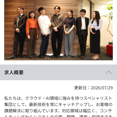
イベント・セミナー
paiza times
再チャレンジ結果一覧
リファレンス
インタビュー
note
就活成功ガイド
プラン
個人向けプラン
法人向けプラン
学校向けプラン
求人概要
契約内容・クーポン
更新日：2026/07/29
私たちは、クラウド・AI領域に強みを持つスペシャリスト
集団として、最新技術を常にキャッチアップし、お客様の
課題解決に取り組んでいます。対応領域は幅広く、コンサ
ルティングからシステムの企画、開発、運用・保守までを