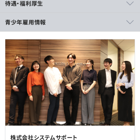
待遇・福利厚生
た柔軟に顧客の課題に向き合えます。
現在は事業部や拠点を超え、社内で強みのある部署同士が
コラボし新たなビジネスを展開しています。
青少年雇用情報
・エンドユーザーとの直接取引の割合が高いため、上流工
＜大学院卒＞
程から一貫して携わることができます。
基本給:229,300円＋固定時間外手当(10時間分):17,914円＝
顧客から直接「ありがとう」という感謝の言葉をいただく
計247,214円
平均勤続年数
こともあります。
6.5年
＜大学卒＞
基本給:224,300円＋固定時間外手当(10時間分):17,523円＝
計241,823円
・ECサイト事業者向け生成AIソリューション
研修の有無及び内容
＜高専短卒＞
・企業向けAIアシスタントシステム
＜研修制度＞
基本給:214,300円＋固定時間外手当(10時間分):16,742円＝
・クラウド型シフト管理システム
●新入社員研修
計231,042円
・飲食店向け食材自動発注システム
・入社～1週間（全体集合研修）：全新入社員に対し、ビ
・POSシステム
ジネススキル研修を実施。
・クラウド環境のシステムの運用・監視のための緊急時自
Web開催のみとなります
・全体集合研修終了後～最大7月末まで：各地区・事業部
動音声コールサービス
株式会社システムサポート
にて技術研修等を実施。
など