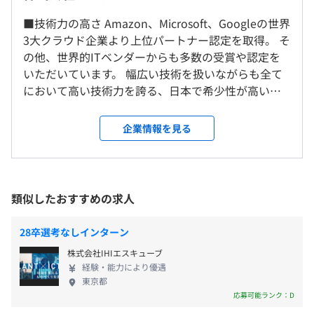
就業場所の変更範囲
（※
想定年収
は年収提示額を保証するものではありません）
■技術力の高さ Amazon、Microsoft、Googleの世界
＜雇入時＞
●新入社員フォローアップ研修
3大クラウド企業より上位パートナー認定を取得。 そ
東京オフィス、および自宅
1年目～3年目まで10月・3月の2回実施。 これまでの成功
の他、世界的ITベンダーからも多数の受賞や認定を
＜変更範囲＞
体験や課題の共有し、同期との親交を深める。
◆新入社員の育成コンセプトは、「技術力＋社会人基礎
いただいています。 幅広い技術を扱いながらも全て
無し
自己啓発支援の有無及びその内容
9：00～18：00
力」の両立
において高い技術力を誇る、日本で希少性が高い企
フレックスタイム制度あり
＜資格取得奨励制度＞
技術力のみならず、社会人としての基礎力も重視したカリ
業です。 先日、「2026 Google Cloud Partner of the
休憩時間：休憩時間60分
会社が指定した500種類以上の資格について、以下の支援
受動喫煙防止措置に関する事項
キュラムです。
Year」も受賞し、ラスベガスで表彰いただきまし
企業情報を見る
平均残業時間：月平均7.7時間
をしています。
・従業員に対する受動喫煙対策：あり
エンドユーザーとの距離が近いからこそ、顧客から信頼さ
た！ また、Microsoft Top Partner Engineer Award
・受験料、交通費の負担
・対策内容：敷地内禁煙
れる「人間力」も大切だと考えています。
では2名、 Google Cloud Partner Top Engineerでは
・受験時間の有給
8名の社員が受賞するなど、 会社だけでなく、社員一
・一時金（最大15万円/個）
●新入社員研修（3～4か月）
人ひとりのスキルも高いレベルを誇っています。 高
類似したおすすめの求人
完全週休2日制（土・日）、祝日、リフレッシュ休暇、ウ
・資格手当（1つにつき5000円～1.5万円/月）
ビジネススキル研修や各地区・事業部ごとの技術研修を実
い技術力を身につけ個人のスキルや市場価値を高め
ェルカム休暇、年末年始、有給休暇、慶弔休暇、育児参加
メンター制度の有無
都営地下鉄大江戸線「都庁前駅」直結
施。
ることで、顧客への貢献の幅も広がります。 ■自由
奨励休暇、看護休暇、介護休暇、特別休暇など
28卒選考なしインターン
東京メトロ丸の内線「西新宿駅」より徒歩5分
あり
度の高さ 親会社を持たない「独立系」だからこそ、
JR・私鉄各線「新宿駅」より徒歩8分
●新入社員フォローアップ研修
キャリアコンサルティング制度の有無及びその内容
株式会社IHIエスキューブ
意思決定のスピードが速く、またしがらみなく顧客
1年目から3年目まで年に2回実施。 これまでの成功体験や
経験・能力により優遇
キャリアコンサルタント資格を持つ社員が、随時社員の相
の課題に向き合えます。 現在は事業部や拠点を超
東京都
課題を共有し、同期との親交を深める。
談に対応しています。
え、社内で強みのある部署同士がコラボしビジネス
応募可能ランク：D
・通勤手当（全額支給）
社内検定等の制度の有無及びその内容
展開もしています。 ■直接取引率の高さ エンドユー