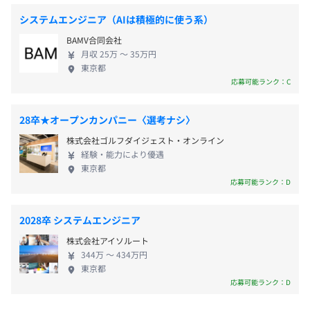
・時間外手当
●勉強会
ザーとの直接取引の割合が高いため、上流工程から
なし
・家族手当
システムエンジニア（AIは積極的に使う系）
後輩育成のため先輩社員がチーム単位、グループ単位、拠
一貫して携わることができます。 顧客に直接提案で
・資格手当
点単位で自主的に開催。
BAMV合同会社
きる環境に身を置くことで、顧客が抱えている課題
・家賃補助制度
月収 25万 〜 35万円
や戦略を把握し、伴走できる点も当社の強みの1つで
・支度金制度
東京都
●輪読会
す。 顧客から直接「ありがとう」という感謝の言葉
前年度の月平均所定外労働時間の実績
応募可能ランク：C
・在宅勤務手当
技術力向上を目的に、題材となる書籍を決め、チームでデ
をいただくこともあります。
7.7時間
・特別手当 など
ィスカッションを実施。
前年度の有給休暇の平均取得日数
28卒★オープンカンパニー〈選考ナシ〉
8.6日
●ハッカソン
株式会社ゴルフダイジェスト・オンライン
前事業年度の育児休業取得者数／出産者数
自主的にチームを組み、ハッカソンに参加。（Microsoft
経験・能力により優遇
年1回（7月）
東京都
のハッカソンではグランプリを受賞しています！）
男性24人/28人
応募可能ランク：D
女性15人/15人
2028卒 システムエンジニア
各種社会保険完備
社員一人ひとりに能力を最大限向上・発揮していただくた
株式会社アイソルート
（雇用保険・労災保険・健康保険・厚生年金保険）
め、人事制度を設けています。
344万 〜 434万円
東京都
年2回、目標の達成状況の振り返りと今後の目標設定を行
応募可能ランク：D
う面談を実施します。
その際、単に目標を設定するだけでなく、今後のキャリア