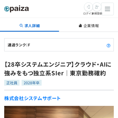
ログイン
新規登録
求人詳細
企業情報
転職・キャリア
未経験転職
求人検索
通過ランク：F
新卒就活
求人検索
インタビュー
【28卒システムエンジニア】クラウド・AIに
学習
求人検索
インタビュー
転職成功ガイド
強みをもつ独立系SIer｜東京勤務確約
本選考
スキルチェック
講座一覧
転職成功ガイド
転職エージェント
正社員
2028年卒
ゲーム・マンガ
インターン
プログラミング言語
問題集
株式会社システムサポート
メディア
SQL
4択課題
新卒エージェント
paizaとは？
Tech Team Journal
評価結果一覧
ナレッジ