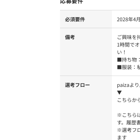
応募要件
必須要件
2028年
備考
ご興味を
1時間で
い！
■持ち物
■服装：
選考フロー
paiza
▼
こちらか
※こちら
す。履歴
※選考フ
ます