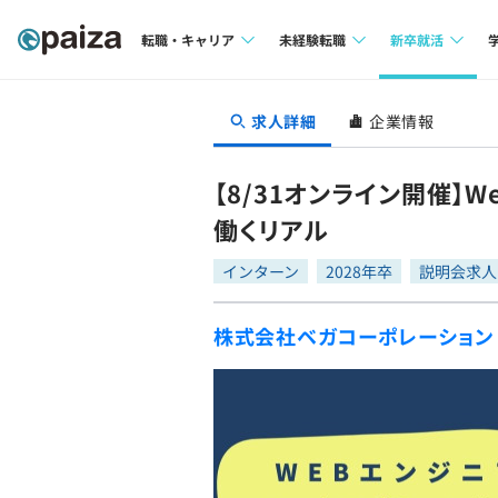
転職・キャリア
未経験転職
新卒就活
求人検索
求人検索
求人検索
求人詳細
企業情報
本選考
インタビュー
インタビュー
インターン
【8/31オンライン開催
転職成功ガイド
転職成功ガイド
働くリアル
新卒エージェ
転職エージェント
インターン
2028年卒
説明会求人
イベント・セ
株式会社ベガコーポレーション
インタビュー
就活成功ガイ