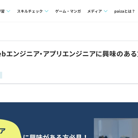
学習
スキルチェック
ゲーム・マンガ
メディア
paizaとは？
講座一覧
プログラミング言語
Tech Team Journal
問題集
SQL
paiza times
】Webエンジニア・アプリエンジニアに興味の
4択課題
評価結果一覧
note
ント
ナレッジ
再チャレンジ結果一覧
ミナー
リファレンス
プラン
ド
個人向けプラン
法人向けプラン
学校向けプラン