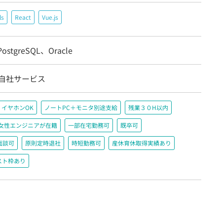
ls
React
Vue.js
ostgreSQL、Oracle
/自社サービス
イヤホンOK
ノートPC＋モニタ別途支給
残業３０H以内
女性エンジニアが在籍
一部在宅勤務可
既卒可
面談可
原則定時退社
時短勤務可
産休育休取得実績あり
スト枠あり