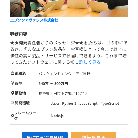
エプソンアヴァシス株式会社
職務内容
★★開発責任者からのメッセージ★★ 私たちは、世の中にあ
るさまざまなエプソン製品を、お客様にとって今まで以上に
価値の高い製品・サービスでお届けできるよう、これまで培
ってきたソフトウェアに関する知...
詳しく見る
職種名
バックエンドエンジニア（長野）
給与
540万 〜 800万円
勤務地
長野県上田市下之郷乙1077-5
開発環境
Java
Python3
JavaScript
TypeScript
フレームワー
Node.js
ク
詳細を見る
気になる(会員登録)