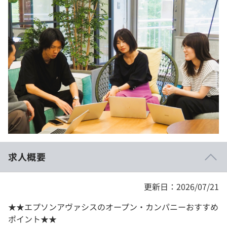
イベント・セミナー
paiza times
再チャレンジ結果一覧
リファレンス
インタビュー
note
就活成功ガイド
プラン
個人向けプラン
法人向けプラン
学校向けプラン
求人概要
契約内容・クーポン
更新日：2026/07/21
★★エプソンアヴァシスのオープン・カンパニーおすすめ
ポイント★★