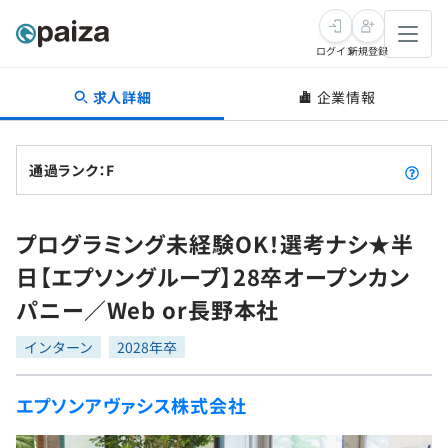
ログイン
新規登録
求人詳細
企業情報
転職・キャリア
未経験転職
求人検索
通過ランク：F
新卒就活
求人検索
インタビュー
プログラミング未経験OK！選考ナシ★半
学習
求人検索
インタビュー
転職成功ガイド
日【エプソングループ】28卒オープンカン
本選考
スキルチェック
講座一覧
パニー／Web or長野本社
転職成功ガイド
転職エージェント
ゲーム・マンガ
インターン
プログラミング言語
インターン
問題集
2028年卒
メディア
SQL
4択課題
エプソンアヴァシス株式会社
新卒エージェント
paizaとは？
Tech Team Journal
評価結果一覧
ナレッジ