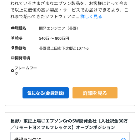
われているさまざまなエプソン製品を、お客様にとって今ま
で以上に価値の高い製品・サービスでお届けできるよう、こ
れまで培ってきたソフトウェアに...
詳しく見る
職種名
開発エンジニア（長野）
給与
540万 〜 800万円
勤務地
長野県上田市下之郷乙1077-5
開発環境
フレームワー
ク
詳細を見る
気になる(会員登録)
長野）東証上場◎エプソンGrのSW開発会社【入社祝金30万
／リモート可×フルフレックス】オープンポジション
通過ランク：C