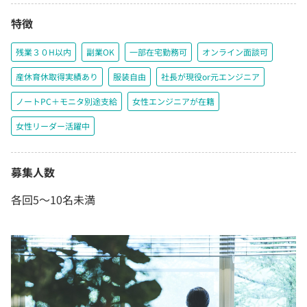
特徴
残業３０H以内
副業OK
一部在宅勤務可
オンライン面談可
産休育休取得実績あり
服装自由
社長が現役or元エンジニア
ノートPC＋モニタ別途支給
女性エンジニアが在籍
女性リーダー活躍中
募集人数
各回5〜10名未満