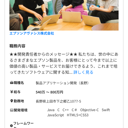
エプソンアヴァシス株式会社
職務内容
★★開発責任者からのメッセージ★★ 私たちは、世の中にあ
るさまざまなエプソン製品を、お客様にとって今まで以上に
価値の高い製品・サービスでお届けできるよう、これまで培
ってきたソフトウェアに関する知...
詳しく見る
職種名
製品アプリケーション開発（長野）
給与
540万 〜 800万円
勤務地
長野県上田市下之郷乙1077-5
Java
C
C++
C＃
Objective-C
Swift
開発環境
JavaScript
HTML5+CSS3
フレームワー