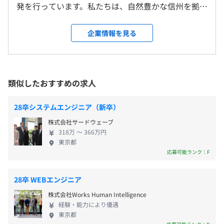
技術的な研修のほかにも、キャリア、アサーション、ファ
発を行っています。私たちは、自然豊かな信州を拠点
雇用関係なし
シリテーションスキルなど総合的なビジネススキルを学ぶ
に「お客様にとって本当に必要なものは何か」を考
研修があります。
え続け、製品やサービスの価値を実現するソフトウ
企業情報を見る
自己啓発支援の有無及びその内容
ェア開発を、チームで推進しています。 私たちが求
資格取得支援制度では、個人のキャリアプランに応じた資
めているのは、自ら学び、課題に向き合い、より良
格を取得することで補助金が支給されます（上限あり）。
いものを探求し続ける人。 技術を磨きながら挑戦を
ほかにも能力開発制度があり、業務に関連する技術力習得
重ね、ともに新しい価値をつくっていきませんか。
類似したおすすめの求人
のために一般講座を利用した場合、その講座にかかった費
当社は、コアタイムなしのフルフレックスタイム制
用を会社が負担します。
度やリモートワーク制度を導入しています。働きやす
28卒システムエンジニア（新卒）
メンター制度の有無
い環境と充実した福利厚生を整備し、安心して長く
株式会社サードウェーブ
働いていただける環境です。多様なバックグラウンド
あり
318万 〜 366万円
のエンジニアが活躍する、挑戦できる環境で、次の
キャリアコンサルティング制度の有無及びその内容
東京都
キャリアへ。
希望者は、社外コンサルタントと個別のキャリアカウンセ
応募可能ランク：F
リングを実施することが可能です。費用は会社負担。
社内検定等の制度の有無及びその内容
28卒 WEBエンジニア
なし
株式会社Works Human Intelligence
経験・能力により優遇
東京都