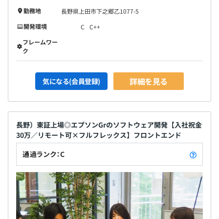
勤務地
長野県上田市下之郷乙1077-5
開発環境
C
C++
フレームワー
ク
詳細を見る
気になる(会員登録)
長野）東証上場◎エプソンGrのソフトウェア開発【入社祝金
30万／リモート可×フルフレックス】フロントエンド
通過ランク：C