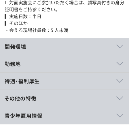
∟対面実施会にご参加いただく場合は、顔写真付きの身分
証明書をご持参ください。
▍実施日数：半日
▍そのほか
・会える現場社員数：5 人未満
開発環境
勤務地
・社内技術発表会の開催
待遇・福利厚生
・入社時、各種階層別研修
・外部研修受講助成制度
・資格取得支援制度
その他の特徴
など
9:30～12:00 / 13:00～15:30
青少年雇用情報
休憩時間：適宜休憩時間を挟んで行います
平均残業時間：オープンカンパニーのためなし