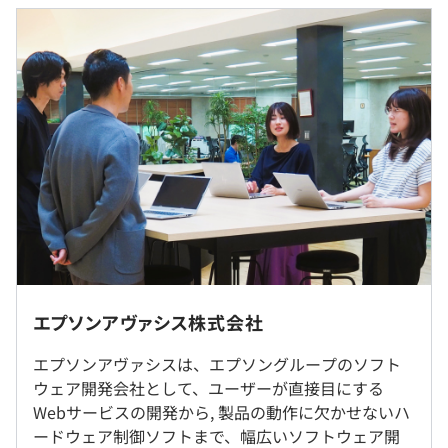
社員数：440名（男性：318名 女性：122名）
※2026年4月1日現在
過去３年間の新卒採用者数・離職者数
実施日のみ
前年度 採用者数11人 離職者数1人
2年度前 採用者数16人 離職者数0人
3年度前 採用者数17人 離職者数1人
過去３年間の新卒採用者数の男女別人数
オープンカンパニーのためなし
前年度 男性8人 女性3人
2年度前 男性13人 女性3人
3年度前 男性12人 女性5人
平均勤続年数
オープンカンパニーのためなし
◎エプソンアヴァシスの本社周辺は、豊かな自然に囲まれ
15.2年
ています。社屋も2020年12月に改装。快適な環境で働く
エプソンアヴァシス株式会社
ことができます。
エプソンアヴァシスは、エプソングループのソフト
オープンカンパニーのためなし
研修の有無及び内容
受動喫煙防止措置に関する事項
ウェア開発会社として、ユーザーが直接目にする
従業員に対する受動喫煙対策：敷地内すべて禁煙
新入社員研修、階層別研修など、それぞれの段階に応じた
Webサービスの開発から, 製品の動作に欠かせないハ
研修が随時開催されます。
ードウェア制御ソフトまで、幅広いソフトウェア開