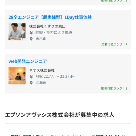
応募可能ランク：B
前年度の月平均所定外労働時間の実績
28卒エンジニア【超実践型】1Day仕事体験
14.0時間
前年度の有給休暇の平均取得日数
株式会社くすりの窓口
経験・能力により優遇
13.0日
東京都
前事業年度の育児休業取得者数／出産者数
応募可能ランク：F
男性3人/3人
女性2人/2人
web開発エンジニア
役員及び管理的地位にある者に占める女性の割合
ネオス株式会社
役員0.0%
月収 22.7万 〜 23.2万円
管理職21.2%
北海道
応募可能ランク：B
エプソンアヴァシス株式会社が募集中の求人