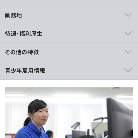
勤務地
組み込み開発者としてさらなる技術の追求、または他分野
待遇・福利厚生
へ挑戦し新しい技術の習得ができる環境が整っています。
その他の特徴
月給制
社内勉強会開催
青少年雇用情報
◼︎給与
書籍・社外研修の参加費用を補償
・大卒 月給：278,000円（基本給：258,000円＋住宅補
資格取得奨励金制度・取得費用補償制度
助：20,000円）
各階層別研修
・院卒 月給：290,000円（基本給：270,000円＋住宅補
助：20,000円）
過去３年間の新卒採用者数・離職者数
※固定残業制度はありません。残業が発生した場合5分単
前年度 採用者数2人 離職者数0人
位で計測のうえ、別途全額支給します。
当社規定PCを支給
2年度前 採用者数4人 離職者数1人
※時間外労働、休日労働および深夜労働分については別途
3年度前 採用者数2人 離職者数0人
支給します。
過去３年間の新卒採用者数の男女別人数
※役職者に対しては別途手当が発生します。