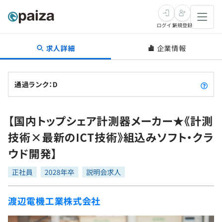
ログイン
新規登録
求人詳細
企業情報
転職・キャリア
未経験転職
求人検索
通過ランク：D
新卒就活
求人検索
インタビュー
【国内トップシェア計測器メーカー★《計測
学習
求人検索
インタビュー
転職成功ガイド
技術×最新のICT技術》組込みソフト・クラ
本選考
スキルチェック
講座一覧
ウド開発】
転職成功ガイド
転職エージェント
ゲーム・マンガ
インターン
プログラミング言語
正社員
問題集
2028年卒
説明会求人
メディア
SQL
4択課題
渡辺電機工業株式会社
新卒エージェント
paizaとは？
Tech Team Journal
評価結果一覧
ナレッジ