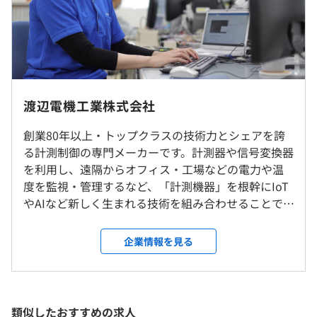
前年度 男性2人 女性0人
※経験・能力を考慮の上、当社規定により決定します。
ウォーターフォール
2年度前 男性3人 女性1人
◎原則、東京本社への配属となります。
3年度前 男性2人 女性0人
◎転勤は当面ありません。
平均勤続年数
13.8年
就業場所の変更範囲
（※
想定年収
は年収提示額を保証するものではありません）
渡辺電機工業株式会社
＜雇入時＞
東京本社
創業80年以上・トップクラスの技術力とシェアを誇
研修の有無及び内容
＜変更範囲＞
る計測制御の専門メーカーです。計測器や信号変換器
会社の定める範囲
入社前：内定者研修
8：20～17：20 （所定労働時間：8時間）
を利用し、遠隔からオフィス・工場などの電力や温
入社後：ビジネスマナー研修（社外）、新入社員研修、導
休憩時間：60分
度を監視・管理するなど、「計測機器」を根幹にIoT
入研修（事業内容等の説明、マナー研修）
平均残業時間：平均24時間／月 ※残業は月30Hまでに制
受動喫煙防止措置に関する事項
やAIなど新しく生まれる技術を組み合わせることで、
配属後：部門研修、OJT、階層別研修（若手、中堅、リー
限しています。 ※毎週水曜は定時退社日
従業員に対する受動喫煙対策：敷地内禁煙（屋外に喫煙場
省エネや省力化（生産効率向上）に貢献しています。
開発手法としては、ウォーターフォールモデルになりま
ダー、管理職）
所あり）
エンジニアは、信号変換器・デジタルパネルメータ
す。
企業情報を見る
ー、電力監視機器、計測機器以外のIoT・クラウド製
製品仕様に基づいて、機能実装とデバッグをおこないま
品など、幅広い開発に挑戦できます。特にIoT化した
す。製品仕様を考え、仕様策定をおこなう場合もありま
【年間休日128日】※暦により変動
センサー開発を得意とする当社では、常に最新技術
す。
前年度の月平均所定外労働時間の実績
・完全週休2日制（土・日）
を取りれているため、「モノづくりが大好き」「成
東京メトロ「明治神宮前駅」から徒歩6分
製品単位で開発チームが分かれており、ハードウェア担当
類似したおすすめの求人