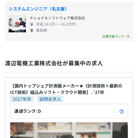
※それ以外はハードウェア開発者です。
システムエンジニア（名古屋）
賞与：年2回（6月、12月）
ナショナルソフトウェア株式会社
※標準賞与約4カ月
◎社員の2割は開発従事者です！
月収 24.3万 〜 26.3万円
※2025年実績5.25カ月
わたしたちの業界では、開発に携わる社員は全社の1割が
愛知県
一般的です。しかし当社では製品の性能を重視しており、
応募可能ランク：B
2割の人員を割いて商品を開発しています。
昇給：年1回（6月）
渡辺電機工業株式会社が募集中の求人
【国内トップシェア計測器メーカー★《計測技術×最新の
通信機器産業健康保険組合加入
ICT技術》組込みソフト・クラウド開発】／27卒
社会保険完備（健康保険・厚生年金加入・雇用保険・労災
2027年卒
説明会求人
保険）
通過ランク：D
無期雇用
大学卒業後、大手電機会社に入社し、エンジニアとしてオ