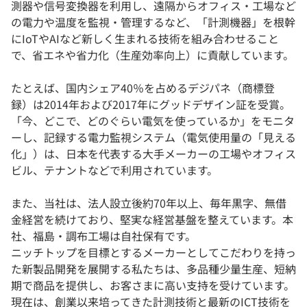
測器や信号変換器を利用し、遠隔からオフィス・工場など
の電力や温度を監視・管理するなど、「計測機器」を根幹
にIoTやAIなど新しく生まれる技術を組み合わせること
で、省エネや省力化（生産効率向上）に貢献しています。
たとえば、国内シェア40％を占めるデジパネ（商標登
録）は2014年および2017年にグッドデザイン証を受賞。
「今、どこで、どのぐらい電気を使っているか」をモニタ
ーし、記録する電力監視システム（電気使用量の「見える
化」）は、日本を代表する大手メーカーの工場やオフィス
ビル、テナントなどで利用されています。
また、当社は、法人設立後約70年以上、毎年黒字、無借
金経営を続けており、堅実な経営基盤を整えています。本
社、福島・調布工場は自社保有です。
ニッチトップを目標とするメーカーとしてこだわりを持っ
た新製品開発を展開する私たちは、多品種少量生産、短納
期で商品を提供し、お客さまに高い支持を受けています。
現在は、創業以来培ってきた計測技術と最新のICT技術を