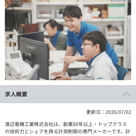
イベント・セミナー
paiza times
再チャレンジ結果一覧
リファレンス
インタビュー
note
就活成功ガイド
プラン
個人向けプラン
法人向けプラン
学校向けプラン
求人概要
契約内容・クーポン
更新日：2026/07/02
渡辺電機工業株式会社は、創業80年以上・トップクラス
の技術力とシェアを誇る計測制御の専門メーカーです。計