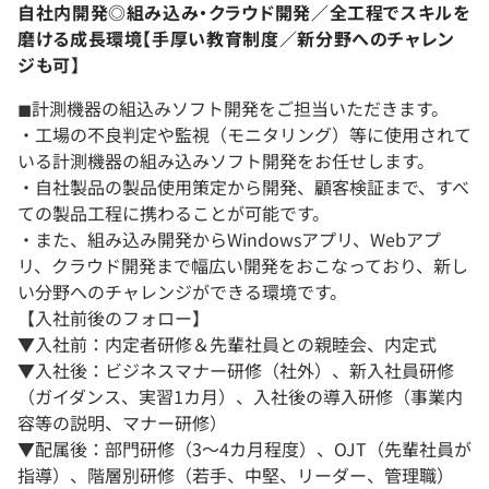
自社内開発◎組み込み・クラウド開発／全工程でスキルを
磨ける成長環境【手厚い教育制度／新分野へのチャレン
ジも可】
◼︎計測機器の組込みソフト開発をご担当いただきます。
・工場の不良判定や監視（モニタリング）等に使用されて
いる計測機器の組み込みソフト開発をお任せします。
・自社製品の製品使用策定から開発、顧客検証まで、すべ
ての製品工程に携わることが可能です。
・また、組み込み開発からWindowsアプリ、Webアプ
リ、クラウド開発まで幅広い開発をおこなっており、新し
い分野へのチャレンジができる環境です。
【入社前後のフォロー】
▼入社前：内定者研修＆先輩社員との親睦会、内定式
▼入社後：ビジネスマナー研修（社外）、新入社員研修
（ガイダンス、実習1カ月）、入社後の導入研修（事業内
容等の説明、マナー研修）
▼配属後：部門研修（3～4カ月程度）、OJT（先輩社員が
指導）、階層別研修（若手、中堅、リーダー、管理職）