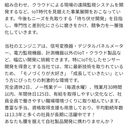
組み合わせ、クラウドによる現場の遠隔監視システムを開
発するなど、IoT時代を見据えた事業展開をおこなってい
ます。今後もニーズを先取りする「待ち伏せ開発」を目指
し、専門性と差別化にさらに磨きをかけ、競争力を一層強
化していきます。
当社のエンジニアは、信号変換器・デジタルパネルメータ
ー、電力監視機器、計測機器以外のIoT・クラウド製品な
ど、幅広い開発に挑戦できます。特にIoT化したセンサー
開発を得意とする当社では、常に最新技術を取りれている
ため、「モノづくりが大好き」「成長していきたい」とい
う方にぴったりの刺激的な環境です。
完全週休2日、ノー残業デー（毎週水曜）、残業月30時間
以内、年間休日125日、有給を取得しやすい文化など、社
員全員で働きやすい職場環境づくりに取り組んでいます。
豊富な手当、資格取得支援も用意しており、平均勤続年数
は13.3年と多くの社員が長期に活躍中です！
あなたも腰を据えて自社製品開発に携わりませんか？