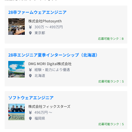
16.0時間
・祝日
長していきたい」という方にぴったりの刺激的な環
JR「原宿駅」から徒歩10分
者とも連携しつつ開発を進めます。
前年度の有給休暇の平均取得日数
・夏季休暇（計画休暇含9日間）
境です。 完全週休2日、ノー残業デー（毎週水曜）、
JR・私鉄各線「渋谷駅」から徒歩15分
雰囲気的にも、孤立した感はなく、メンバーが協力し合い
28卒ファームウェアエンジニア
・年末年始休暇（計画休暇含7日間）
残業月30時間以内、年間休日125日、有給を取得しや
13.5日
ながら開発に取り組んでいます。
株式会社Photosynth
・有給休暇（半年後に付与）
すい文化など、社員全員で働きやすい職場環境づく
前事業年度の育児休業取得者数／出産者数
300万 〜 499万円
・特別（慶弔）休暇
りに取り組んでいます。豊富な手当、資格取得支援も
【開発環境】
男性1人/1人
東京都
・産休、育児休暇
用意しており、平均勤続年数は13.3年と多くの社員が
・OS：Linux／Fress OS／TI製（SYSBIOS）
女性0人/0人
応募可能ランク：B
など
長期に活躍中です！あなたも腰を据えて自社製品開
・言語：C、C++
役員及び管理的地位にある者に占める女性の割合
発に携わりませんか？
・バージョン管理：Git
役員0.0%
28卒エンジニア夏季インターンシップ（北海道）
・開発手法：ウォーターフォール
管理職0.0%
DMG MORI Digital株式会社
経験・能力により優遇
・通勤交通費（全額支給 月100,000円まで）
北海道
・家族手当：配偶者（扶養の場合）10,000円、子1人につ
応募可能ランク：S
き10,000円
半期ごとの目標設定、振り返りによる評価をおこなってい
・住居手当：独身者：20,000円、既婚者：30,000円
ます。
ソフトウェアエンジニア
・出張手当
株式会社フィックスターズ
・役職手当
496万円 〜
・展示会手当
福岡県
組み込みソフト開発8名、Webアプリ開発1名、Windows
応募可能ランク：S
アプリ開発1名で構成されています。