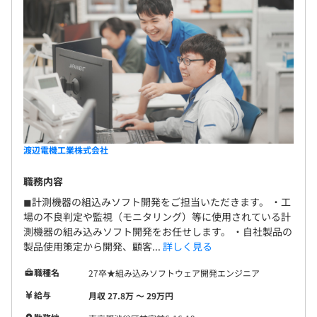
ーディオ製品開発に従事。
その後、ベンチャー企業にてロボット開発を担当した後、
現職に入社。Iot製品を中心に計測機器の開発を推進して
6カ月間（期間中、条件などの変更はありません）
います。
チームリーダーを中心に各メンバーのレベルに応じた開発
業務をお任せしています。
渡辺電機工業株式会社
平均3～4名程度のチーム構成です。
職務内容
◼︎計測機器の組込みソフト開発をご担当いただきます。 ・工
場の不良判定や監視（モニタリング）等に使用されている計
測機器の組み込みソフト開発をお任せします。 ・自社製品の
製品使用策定から開発、顧客...
詳しく見る
職種名
27卒★組み込みソフトウェア開発エンジニア
給与
月収 27.8万 〜 29万円