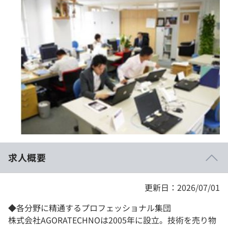
イベント・セミナー
paiza times
再チャレンジ結果一覧
リファレンス
インタビュー
note
就活成功ガイド
プラン
個人向けプラン
法人向けプラン
学校向けプラン
求人概要
契約内容・クーポン
更新日：2026/07/01
◆各分野に精通するプロフェッショナル集団
株式会社AGORATECHNOは2005年に設立。技術を売り物