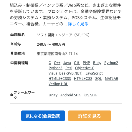
組込み・制御系／インフラ系／Web系など、さまざまな案件
を受託しています。 プロジェクトは、金融や保険業界などで
の労務システム・業務システム、POSシステム、生体認証モ
ニター、複合機、カーナビの...
詳しく見る
職種名
ソフト開発エンジニア（SE／PG）
給与
240万 〜 400万円
勤務地
東京都港区南青山2-27-14
C
C++
Java
C＃
PHP
Ruby
Python2
開発環境
Python3
Perl
Objective-C
Visual Basic(VB.NET)
JavaScript
HTML5+CSS3
HTML+CSS
SQL
MATLAB
Verilog HDL
フレームワー
Unity
Android SDK
iOS SDK
ク
詳細を見る
気になる(会員登録)