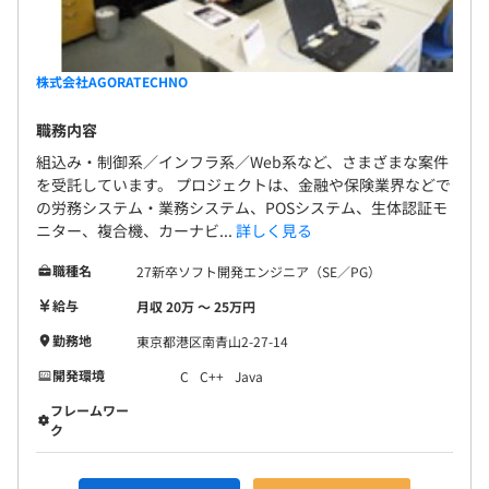
株式会社AGORATECHNO
職務内容
組込み・制御系／インフラ系／Web系など、さまざまな案件
を受託しています。 プロジェクトは、金融や保険業界などで
の労務システム・業務システム、POSシステム、生体認証モ
ニター、複合機、カーナビ...
詳しく見る
職種名
27新卒ソフト開発エンジニア（SE／PG）
給与
月収 20万 〜 25万円
勤務地
東京都港区南青山2-27-14
開発環境
C
C++
Java
フレームワー
ク