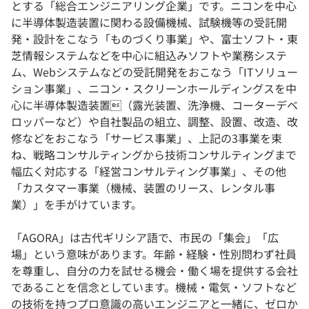
とする「総合エンジニアリング企業」です。ニコンを中心
に半導体製造装置に関わる設備機械、試験機等の受託開
発・設計をこなう「ものづくり事業」や、富士ソフト・東
芝情報システムなどを中心に組込みソフトや業務システ
ム、Webシステムなどの受託開発をおこなう「ITソリュー
ション事業」、ニコン・スクリーンホールディングスを中
心に半導体製造装置（露光装置、洗浄機、コーターデベ
ロッパーなど）や自社製品の組立、調整、設置、改造、改
修などをおこなう「サービス事業」、上記の3事業を束
ね、戦略コンサルティングから技術コンサルティングまで
幅広く対応する「経営コンサルティング事業」、その他
「カスタマー事業（機械、装置のリース、レンタル事
業）」を手がけています。
「AGORA」は古代ギリシア語で、市民の「集会」「広
場」という意味があります。年齢・経験・性別問わず社員
を尊重し、自分の力を試せる機会・働く場を提供する会社
であることを信念としています。機械・電気・ソフトなど
の技術を持つプロ意識の高いエンジニアと一緒に、ゼロか