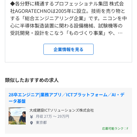
本社または顧客先（首都圏）
休憩時間：1時間
◆各分野に精通するプロフェッショナル集団 株式会
＜変更範囲＞
20.0時間
平均残業時間：約20時間／月
社AGORATECHNOは2005年に設立。技術を売り物と
本社または顧客先（首都圏）
する「総合エンジニアリング企業」です。ニコンを中
心に半導体製造装置に関わる設備機械、試験機等の
受動喫煙防止措置に関する事項
受託開発・設計をこなう「ものづくり事業」や、富
・完全週休2日制
受動喫煙対策：屋内禁煙
士ソフト・東芝情報システムなどを中心に組込みソ
・祝日
フトや業務システム、Webシステムなどの受託開発
企業情報を見る
・夏季休暇
をおこなう「ITソリューション事業」、ニコン・ス
・年末年始休暇
クリーンホールディングスを中心に半導体製造装
・慶弔休暇
置（露光装置、洗浄機、コーターデベロッパーな
「外苑前駅」より徒歩4分
・有給休暇（入社半年後に付与）
ど）や自社製品の組立、調整、設置、改造、改修な
類似したおすすめの求人
どをおこなう「サービス事業」、上記の3事業を束
ね、戦略コンサルティングから技術コンサルティン
28卒エンジニア|業務アプリ／ICTプラットフォーム／AI・デ
グまで幅広く対応する「経営コンサルティング事
ータ基盤
・住宅手当（月2万円※条件あり）
業」、その他「カスタマー事業（機械、装置のリー
大成建設ICTソリューションズ株式会社
・通勤手当（会社指定に基づき全額支給）
ス、レンタル事業）」を手がけています。
月収 27万 〜 29万円
・時間外手当
「AGORA」は古代ギリシア語で、市民の「集会」
東京都
「広場」という意味があります。年齢・経験・性別問
応募可能ランク：F
わず社員を尊重し、自分の力を試せる機会・働く場