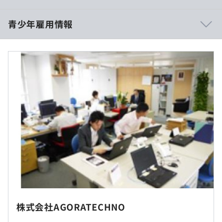
■賃金形態
相談の上、ご希望のマシンを支給いたします。
青少年雇用情報
月給制
■賃金の決定方法
当社規定により決定いたします
過去３年間の新卒採用者数の男女別人数
■月給：20万円
前年度 男性0人 女性0人
・基本給：職能給15万円、職務給5万円
2年度前 男性2人 女性0人
・その他定額手当：住宅手当（社内審査有）
3年度前 男性3人 女性2人
研修の有無及び内容
社内もしくはお客様先での勤務となります。常駐先は首都
（※
想定年収
は年収提示額を保証するものではありません）
圏内（埼玉県、千葉県、東京都、神奈川県）となります。
入社1〜2カ月ほど外部研修（または社内研修）
就業場所の変更範囲
株式会社AGORATECHNO
＜雇入時＞
9：00〜18：00
前年度の月平均所定外労働時間の実績