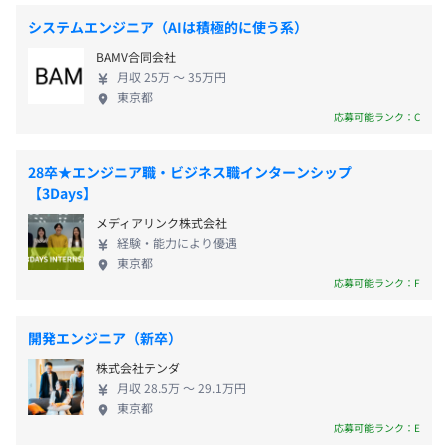
を提供する会社であることを信念としています。機
システムエンジニア（AIは積極的に使う系）
械・電気・ソフトなどの技術を持つプロ意識の高い
賞与：年2回（※2カ月分）
BAMV合同会社
エンジニアと一緒に、ゼロから案件に携われる魅力
月収 25万 〜 35万円
的な環境です。お客様のニーズをしっかりと把握し
東京都
て、期限内にそれを実現していく達成感・やりがい
応募可能ランク：C
を感じられるお仕事のため、高いモチベーションで
昇給：年1回
業務にあたることができます。研修が充実しており、
28卒★エンジニア職・ビジネス職インターンシップ
最初は先輩とチームで開発を進めていくので、わか
【3Days】
らないことを聞きやすい安心の環境の中、実務未経
メディアリンク株式会社
験から活躍している社員も多いです。また、平均残業
社会保険完備（健康保険・厚生年金加入・雇用保険・労災
経験・能力により優遇
20h程度でワークライフバランスも充実しています。
保険）
東京都
チームワークを大切にし、コミュニケーションをと
応募可能ランク：F
れるエンジニアをお待ちしております。
開発エンジニア（新卒）
無期雇用
株式会社テンダ
月収 28.5万 〜 29.1万円
東京都
応募可能ランク：E