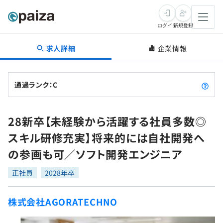
ログイン
新規登録
求人詳細
企業情報
転職・キャリア
未経験転職
求人検索
通過ランク：C
新卒就活
求人検索
インタビュー
28新卒【未経験から活躍する社員多数◎
学習
求人検索
インタビュー
転職成功ガイド
スキル研修充実】将来的には自社開発へ
本選考
スキルチェック
講座一覧
の参画も可／ソフト開発エンジニア
転職成功ガイド
転職エージェント
ゲーム・マンガ
インターン
プログラミング言語
正社員
問題集
2028年卒
メディア
SQL
4択課題
株式会社AGORATECHNO
新卒エージェント
paizaとは？
Tech Team Journal
評価結果一覧
ナレッジ