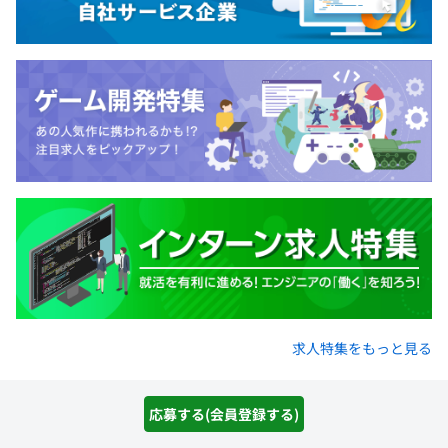
求人特集をもっと見る
paizaトップ
IT/Webエンジニア求人情報
《28卒名古屋配属》エンジニア職【業界一割！
応募する(会員登録する)