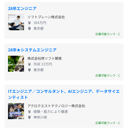
・祝日
13.3日
る上流工程での経験を積めることも 大きな魅力ポイ
・阪急電鉄神戸線 神戸三宮駅 西口 徒歩5分
・C言語基礎研修
28卒エンジニア
・年末年始休日（12／31・1／1・1／2・1／3）
前事業年度の育児休業取得者数／出産者数
ントです◎ 確かなスキルアップができるナショナル
・阪神電鉄本線 神戸三宮駅 西口 徒歩5分
・疑似プロジェクト 等
ソフトブレーン株式会社
・年次有給休暇（入社日付与）
ソフトウェアで、 一流のエンジニアを目指しません
男性1人/2人
384万円
・GW休暇（有給奨励日）
か？ 当社では、皆さま一人ひとりとしっかりと対話
※実務経験の豊富な研修講師が丁寧にサポートさせていた
女性5人/5人
東京都
・夏季休暇（有給奨励日）
を重ねる 【人柄重視】の採用を行っています。 IT業
だきますので、未経験の方もご安心ください。
役員及び管理的地位にある者に占める女性の割合
応募可能ランク：C
・育児休業 ※実績あり
界に少しでも興味を持っている方ならどなたでも大
※配属後もさまざまな研修をご用意しております。
役員0.0%
・産前産後休業 ※実績あり
歓迎です！ “話を聞いてみようかな”、“少し興味ある
管理職0.0%
28卒★システムエンジニア
・各種特別休暇（結婚、出産、忌引）
かも”というお気持ちの方も、 ぜひオンライン説明会
☆資格取得支援・一時金制度あり
株式会社柊ソフト開発
でお会いしましょう。 採用担当一同、皆さまのご応
【資格取得時に3万円～30万円を支給します！】
月収 23万円
募を心よりお待ちしております。 ▼ 募集職種 ＜エ
ITストラテジストやシステム監査技術者、システムアーキ
東京都
ンジニア職＞仕事内容：各種システムの設計・開発
テクト、基本情報技術者、TOEICなどの取得時に、最大30
応募可能ランク：C
・残業代全額支給
∟営業力と技術力を磨きながら、お客様の根本に
万円の資格取得一時金が支給されます。
・住宅手当支給
あるニーズをくみ取り、ご支援をしていきます。
また、受験費用を負担する制度もあります。
ITエンジニア／コンサルタント、AIエンジニア、データサイエ
・通勤手当別途支給（限度あり）
配属エリア：関東・東海・関西 ※希望に沿って配
ンティスト
・家族手当（配偶者15,000円、子5,000円別途支給）
属いたします ▼ 昇給・賞与 昇給 年1回（4月） 賞
アクロクエストテクノロジー株式会社
・退職金制度
与 年2回（4月/10月）※年5～6か月分支給実績あり
経験・能力により優遇
・生命保険サポート
▼ 休日休暇 ・年間休日120日以上（暦によって変
相談の上、マシンを支給いたします。
神奈川県
・労災保険（上乗せタイプ）
動する）、完全週休2日制（土・日）祝日 ・12/31、
応募可能ランク：C