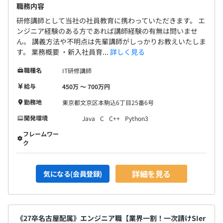
職務内容
研修講師として当社の社員教育に携わっていただきます。 エ
ンジニア経験のある方であれば講師経験の有無は問いませ
ん。 講義方法や不明点は先輩講師がしっかりお教えいたしま
す。 業務概要 ・新入社員育...
詳しく見る
職種名
IT研修講師
給与
450万 〜 700万円
勤務地
東京都文京区本駒込6丁目25番6号
開発環境
Java
C
C++
Python3
フレームワー
ク
詳細を見る
気になる(会員登録)
《27卒名古屋配属》エンジニア職【業界一割！一次請けSIer