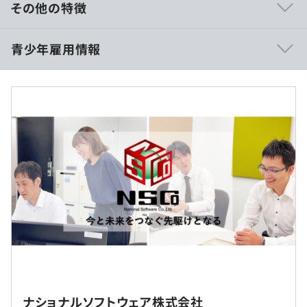
そのため、チーム内だけでなく、他部署・他プロジェクト
その他の特徴
のメンバーや同期ともコミュニケーションが取りやすく、
慣れた環境の中で仕事を行うことができます。
【初任給】2026年4月にベースアップを実施しました！
青少年雇用情報
事業所内は開放的なデスク配置で、チームごとにまとまっ
大学院卒 263,000円
て作業をしています。
大学卒・専門卒（4年制）253,000円
チームメンバーが常にそばにいる環境で仕事に取り組んで
専門卒（3年制） 247,500円
いますので、業務で分からない事や不安な事があった際に
短大卒・専門卒（2年制）243,000円
はすぐに相談できます！
過去３年間の新卒採用者数・離職者数
※上記金額はいずれも基本給と一律支給の通信手当
前年度 採用者数25人 離職者数3人
▶風通しの良い雰囲気
（5,000円）／住宅手当（18,000円）を合算した金額です
2年度前 採用者数21人 離職者数2人
チーム内で協力し合い仕事を進めているため、社員全員が
※別途、諸手当があります
3年度前 採用者数16人 離職者数1人
コミュニケーションを重要視しています！
過去３年間の新卒採用者数の男女別人数
上司との理解を深めるために定期的に1on1を実施し、在
固定残業代：なし
前年度 男性17人 女性8人
宅勤務時にも通話やチャットを活用して気軽にコミュニケ
2年度前 男性17人 女性4人
ーションを取れるよう工夫しています。
【年収例】
社内もしくはお客様先での勤務となります。
3年度前 男性9人 女性7人
年収420万円（24歳・経験1年）
平均勤続年数
また、役員も常に職場環境を気にしており、困ったことは
年収505万円（26歳・経験3年）
9.4年
就業場所の変更範囲
すぐに相談できる環境が整っていますので安心してくださ
年収604万円（30歳・経験7年）
＜雇入時＞
いね。
年収723万円（35歳・経験12年）
ナショナルソフトウェア株式会社