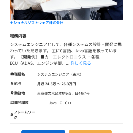
ます◎ 「資格取得支援制度」や「奨学金支援制度」
※関東ITソフトウェア健康保険組合
Apache Hadoop、Apache HBase
等、 社員のスキルアップをサポートする制度も整え
ており、実際に多くの社員が利用しています！
ナショナルソフトウェア株式会社
無期雇用
職務内容
システムエンジニアとして、各種システムの設計・開発に携
わっていただきます。 主にC言語、Java言語を扱っていま
す。 《開発例》 ■カーエレクトロニクス ・各種
試用期間3か月
ECU（ADAS、エンジン制御、...
詳しく見る
※試用期間も条件は変わりません
職種名
システムエンジニア（東京）
全社348名
給与
月収 24.3万 〜 26.3万円
勤務地
東京都文京区本駒込5丁目4番7号
開発環境
Java
C
C++
フレームワー
ク