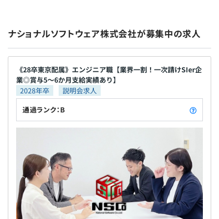
・慶弔見舞金（結婚祝金、出産祝金、弔慰金、傷病見舞
1/2、1/3 ・有給奨励日（GW休暇・夏季休暇・年末年
金）
始休暇） ・育児休業 ※実績あり ・産前産後休業 ※
・転勤のない雇用制度
実績あり ・各種特別休暇（結婚、出産、忌引） ▼
オブジェクト指向、ウォーターフォール、アジャイル、ス
ナショナルソフトウェア株式会社が募集中の求人
・奨学金支援制度
教育制度 【新人研修内容】 〇ヒューマン系研修（ビ
クラム、ドメイン駆動設計、プロトタイピング、コーディ
ジネスマナー研修／コミュニケーション研修／
ング規約あり
CS（顧客満足）研修プレゼンテーション研修 等）
《28卒東京配属》エンジニア職【業界一割！一次請けSIer企
〇 技術系研修（基本情報技術者研修／C言語基礎研修
業◎賞与5～6か月支給実績あり】
／疑似プロジェクト 等） 実務経験の豊富な講師
賞与あり：年2回（4月・10月）
2028年卒
説明会求人
が、皆さまの成長をサポートいたします。 技術研修
※年5～6か月分支給実績あり（2024年度実績）
では、座学だけでなく 実践的なチーム開発（疑似プ
※業績により変動あり
通過ランク：B
ロジェクト）も含まれているため、 言語経験の有無
に関わらず、確かなスキルを身につけることが可能
です。 ※技術研修は、外部企業様に提供している実
Docker、AWS CloudFormation、OpenStack、VMware
績もあり、高い評価をいただいております！ また、
年1回（4月）
vSphere、Kubernetes、Google Kubernetes Engine、
現場配属後も任意で受けられる多様な研修をご用意
Amazon Elastic Kubernetes Service、Zabbix、Google
しています。 ▼ その他 当社は、社員の働きやすい
Cloud Operations(Stackdriver)
環境作りに力を入れており、産休・育休の取得推進
や昇給など、 ワークライフバランスが取れる環境を
各種社会保険完備
用意しているため 社内の定着率は95％を実現してい
（雇用保険・労災保険・健康保険・厚生年金保険）