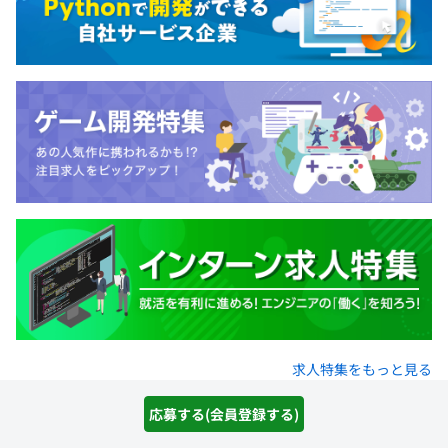
求人特集をもっと見る
応募する(会員登録する)
paizaトップ
IT/Webエンジニア求人情報
《28卒関西配属》エンジニア職【業界一割！一