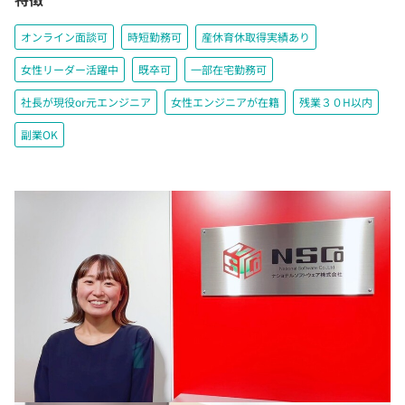
オンライン面談可
時短勤務可
産休育休取得実績あり
女性リーダー活躍中
既卒可
一部在宅勤務可
社長が現役or元エンジニア
女性エンジニアが在籍
残業３０H以内
副業OK