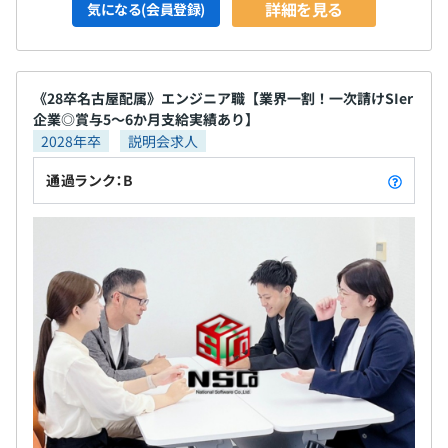
プロジェクトにより異なります
詳細を見る
気になる(会員登録)
《28卒名古屋配属》エンジニア職【業界一割！一次請けSIer
平均10名で開発をおこなっております。
企業◎賞与5～6か月支給実績あり】
1プロジェクトの単位期間はおよそ半年～3年程です。
2028年卒
説明会求人
通過ランク：B