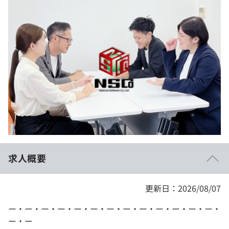
イベント・セミナー
paiza times
再チャレンジ結果一覧
リファレンス
インタビュー
note
就活成功ガイド
プラン
個人向けプラン
法人向けプラン
学校向けプラン
求人概要
契約内容・クーポン
更新日：2026/08/07
ー・ー・ー・ー・ー・ー・ー・ー・ー・ー・ー・ー・ー・
ー・ー