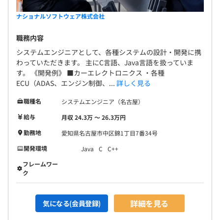
ナショナルソフトウェア株式会社
職務内容
システムエンジニアとして、各種システムの設計・開発に携
わっていただきます。 主にC言語、Java言語を扱っていま
す。 《開発例》 ■カーエレクトロニクス ・各種
ECU（ADAS、エンジン制御、...
詳しく見る
職種名
システムエンジニア（名古屋）
給与
月収 24.3万 〜 26.3万円
勤務地
愛知県名古屋市中区錦1丁目7番34号
開発環境
Java
C
C++
フレームワー
ク
詳細を見る
気になる(会員登録)