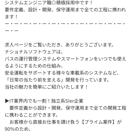
システムエンジニア職◎積極採用中です！
要件定義、設計・開発、保守運用まで全ての工程に携われ
ます！
ー・ー・ー・ー・ー・ー・ー・ー・ー・ー・ー・ー・ー・
ー・ー
求人ページをご覧いただき、ありがとうございます。
ナショナルソフトウェアは、
バスの運行管理システムやスマートフォンをいつでも使え
るようにするための仕組み、
安全運転をサポートする様々な車載系のシステムなど、
「日常の当たり前を支える」開発を行っています。
当社の魅力を簡単にご紹介いたします！
▶IT業界内でも一割！独立系SIer企業
要件定義から設計・開発、保守運用まで全ての開発工程
に携わることができます。
お客様から直接お仕事を請け負う【プライム案件】が
90％のため、