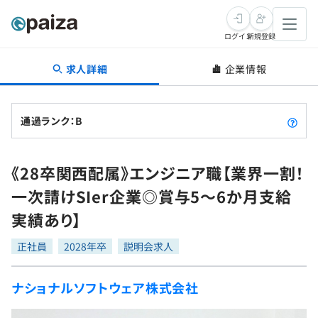
ログイン
新規登録
求人詳細
企業情報
転職・キャリア
未経験転職
求人検索
通過ランク：B
新卒就活
求人検索
インタビュー
《28卒関西配属》エンジニア職【業界一割！
学習
求人検索
インタビュー
転職成功ガイド
一次請けSIer企業◎賞与5～6か月支給
本選考
スキルチェック
講座一覧
実績あり】
転職成功ガイド
転職エージェント
ゲーム・マンガ
インターン
プログラミング言語
正社員
問題集
2028年卒
説明会求人
メディア
SQL
4択課題
ナショナルソフトウェア株式会社
新卒エージェント
paizaとは？
Tech Team Journal
評価結果一覧
ナレッジ