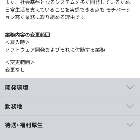
また、社会基盤となるシステムを多く開発しているため、
日常生活を支えていることを実感できる点も モチベーシ
ョン高く業務に取り組める理由です。
業務内容の変更範囲
＜雇入時＞
ソフトウェア開発およびそれに付随する業務
＜変更範囲＞
変更なし
開発環境
勤務地
▶自社内／在宅での勤務が可能！
待遇・福利厚生
弊社の事業は70%が【自社内開発】契約のため、基本的
に弊社事業所もしくは在宅で勤務しています！