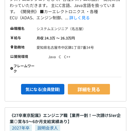
わっていただきます。 主にC言語、Java言語を扱っていま
す。 《開発例》 ■カーエレクトロニクス ・各種
ECU（ADAS、エンジン制御、...
詳しく見る
職種名
システムエンジニア（名古屋）
給与
月収 24.3万 〜 26.3万円
勤務地
愛知県名古屋市中区錦1丁目7番34号
開発環境
Java
C
C++
フレームワー
ク
詳細を見る
気になる(会員登録)
《27卒東京配属》エンジニア職【業界一割！一次請けSIer企
業◎賞与5～6か月支給実績あり】
2027年卒
説明会求人