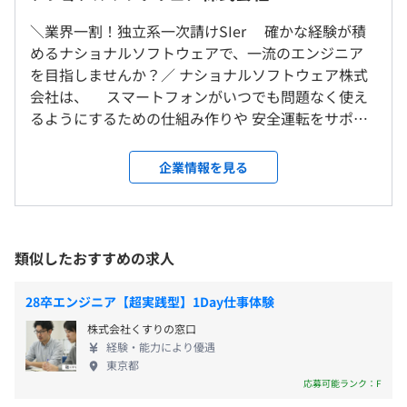
大阪／神戸三宮事業所および管轄の顧客先、労働者自宅
年収928万円（45歳・経験22年）
※神戸三宮事業所住所：兵庫県神戸市中央区京町75番1号
＼業界一割！独立系一次請けSIer 確かな経験が積
研修の有無及び内容
京町栄光ビルディング7階
※経験・能力を考慮の上、当社規定により決定
めるナショナルソフトウェアで、一流のエンジニア
＜変更範囲＞
テクニカル系研修、ヒューマン系研修
を目指しませんか？／ ナショナルソフトウェア株式
◆3つの事業領域
全ての事業所とその管轄顧客先
自己啓発支援の有無及びその内容
会社は、 スマートフォンがいつでも問題なく使え
https://www.nationalsoftware.co.jp/business/
※転勤のない雇用契約制度を選択した場合は、変更なし
資格取得の費用補助、資格取得一時金制度
るようにするための仕組み作りや 安全運転をサポー
メンター制度の有無
トする様々な車載系のシステムなど、 「日常の当た
◆こんなところにNSCo
受動喫煙防止措置に関する事項
り前」を支える開発を行っている会社です！ あらゆ
https://www.nationalsoftware.co.jp/recruit/pickup
（※
想定年収
は年収提示額を保証するものではありません）
あり
企業情報を見る
・従業員に対する受動喫煙対策：あり
るソフトウェア開発のベースとなる 【組み込み・通
キャリアコンサルティング制度の有無及びその内容
・対策内容：敷地内禁煙
信システム・サーバー＆クラウド】の３つの領域を
あり
兼ね備え、 高いレベルでカバーする総合力を持って
社内検定等の制度の有無及びその内容
9：00～18：00（実働8時間）
いるのが、当社独自の強みです。 ▼ 3つの事業領域
▶入社後の新人研修内容
類似したおすすめの求人
なし
休憩時間：休憩60分
〇組み込みソフトウェア開発（スマートフォンや自
【ヒューマン系研修】
平均残業時間：平均15.9時間／月
動車等に搭載） 〇通信システム開発（大手通信会社
〈大阪事業所〉
・ビジネスマナー研修
28卒エンジニア【超実践型】1Day仕事体験
のネットワークやIoTシステム） 〇サーバー＆クラウ
・東西線 大阪天満宮駅 8番出口 徒歩1分
・コミュニケーション研修
株式会社くすりの窓口
ド開発（アカウント管理や認証システム、クラウド
・谷町線・堺筋線 南森町駅 4-A出口 徒歩3分
・CS（顧客満足）研修
前年度の月平均所定外労働時間の実績
経験・能力により優遇
サービス） また、当社はお客様から直接お仕事を請
・プレゼンテーション研修 等
東京都
15.9時間
《年間休日120日以上（暦によって変動する）》
け負うプライム案件が90％のため、 全ての開発工程
〈神戸三宮事業所〉
【技術系研修】
応募可能ランク：F
前年度の有給休暇の平均取得日数
・完全週休2日制（土日）
に携わることが可能です！ お客様のご要望をくみ取
・東海道本線 三ノ宮駅 西口 徒歩6分
・基本情報技術者研修