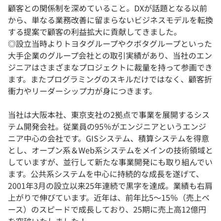
顧客との関係制を深めていること。DXが話題となる以前
から、単なる業務改善に留まらないビジネスモデルを転換
する提案で顧客の利益拡大に貢献してきました。
◎設立当時よりトヨタグループやクボタグループといった
大手企業のグループ会社との取引実績があり、当社のエン
ジニアはさまざまなプロジェクトに裁量を持って参画でき
ます。またプログラミングのスキルだけではなく、顧客折
衝力やリーダーシップ力が身につきます。
当社は大阪本社、東京支社の2拠点で事業を展開するシス
テム開発会社。従業員の95％がエンジニアというエンジ
ニア中心の会社です。GISシステム、積算システムを得意
とし、オープン系＆Web系システムをメインの技術領域と
していますが、並行して新たな事業開発にも取り組んでい
ます。公共系システムを中心に持続的な成長を遂げて、
2001年3月の設立以来25年連続で黒字を達成。業績も右肩
上がりで伸びています。近年は、前年比5～15％（売上ベ
ース）のスピードで成長しており、25期に売上高12億円