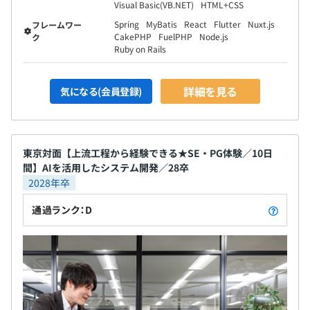
Visual Basic(VB.NET)
HTML+CSS
Spring
MyBatis
React
Flutter
Nuxt.js
フレームワー
CakePHP
FuelPHP
Node.js
ク
Ruby on Rails
詳細を見る
気になる(会員登録)
東京対面【上流工程から経験できる★SE・PG体験／10日
間】AIを活用したシステム開発／28卒
2028年卒
通過ランク：D