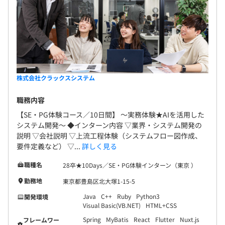
株式会社クラックスシステム
職務内容
【SE・PG体験コース／10日間】 〜実務体験★AIを活用した
システム開発〜 ◆インターン内容 ▽業界・システム開発の
説明 ▽会社説明 ▽上流工程体験（システムフロー図作成、
要件定義など） ▽...
詳しく見る
職種名
28卒★10Days／SE・PG体験インターン（東京 ）
勤務地
東京都豊島区北大塚1-15-5
Java
C++
Ruby
Python3
開発環境
Visual Basic(VB.NET)
HTML+CSS
Spring
MyBatis
React
Flutter
Nuxt.js
フレームワー