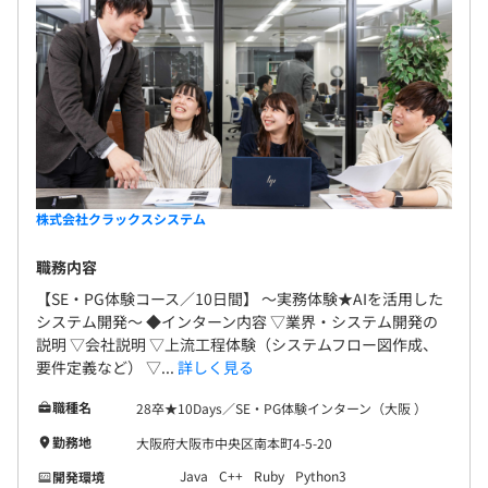
株式会社クラックスシステム
職務内容
【SE・PG体験コース／10日間】 〜実務体験★AIを活用した
システム開発〜 ◆インターン内容 ▽業界・システム開発の
説明 ▽会社説明 ▽上流工程体験（システムフロー図作成、
要件定義など） ▽...
詳しく見る
職種名
28卒★10Days／SE・PG体験インターン（大阪 ）
勤務地
大阪府大阪市中央区南本町4-5-20
Java
C++
Ruby
Python3
開発環境