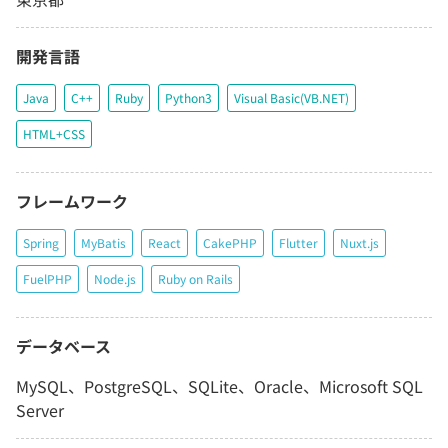
開発言語
Java
C++
Ruby
Python3
Visual Basic(VB.NET)
HTML+CSS
フレームワーク
Spring
MyBatis
React
CakePHP
Flutter
Nuxt.js
FuelPHP
Node.js
Ruby on Rails
データベース
MySQL、PostgreSQL、SQLite、Oracle、Microsoft SQL
Server