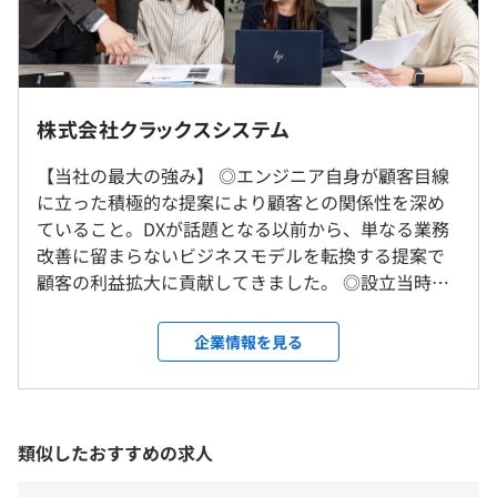
鉄道会社向け工事積算システム、事業計画システム開発・
3年度前 男性8人 女性6人
保守(VB.NET)
平均勤続年数
受動喫煙防止措置に関する事項
実行予算管理システム開発(C#.NET)
インターンのため、ありません
6.0年
従業員に対する受動喫煙対策：敷地内禁煙
電力会社向け工事積算システム開発・保守(VB.NET)
株式会社クラックスシステム
【当社の最大の強み】 ◎エンジニア自身が顧客目線
雇用形態により異なります
研修の有無及び内容
に立った積極的な提案により顧客との関係性を深め
■勉強会の開催
■内定者研修
ていること。DXが話題となる以前から、単なる業務
・GISや積算システムをはじめ、業務知識を深める勉強会
■新入社員研修（基礎研修3カ月、OJT約3カ月）
改善に留まらないビジネスモデルを転換する提案で
を実施しています
■階層別研修（技術力、マネジメントスキルUP）
顧客の利益拡大に貢献してきました。 ◎設立当時よ
・エンジニアとしての総合力を身につけるため、ヒアリン
雇用関係なし
■各種技術研修
りトヨタグループやクボタグループといった大手企
グやプレゼン、リーダーシップに関するワークショップを
■各種業務分野研修
業のグループ会社との取引実績があり、当社のエン
行っています
企業情報を見る
■SE教育
ジニアはさまざまなプロジェクトに裁量を持って参
■研修制度（各種技術研修、各種業務分野研修、階層別研
■リーダー研修
画できます。またプログラミングのスキルだけではな
修、管理職研修等）
■マネジャー研修
く、顧客折衝力やリーダーシップ力が身につきます。
■メンター制度
■役員候補者研修 など
当社は大阪本社、東京支社の2拠点で事業を展開する
■資格褒賞金
類似したおすすめの求人
自己啓発支援の有無及びその内容
システム開発会社。従業員の98％がエンジニアとい
■書籍購入制度
うエンジニア中心の会社です。GISシステム、積算シ