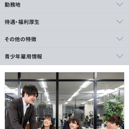
勤務地
EC多店舗展開用 在庫管理・販売管理ASP開発(Ruby on
待遇・福利厚生
Rails、TypeScript(Vue.js))
Shopify API連携、アプリ開発 (Ruby on Rails、
JavaScript)
その他の特徴
賃貸管理業務システム(Java(Spring)、JavaScript)
自治体向け申請書管理・台帳管理システム(TypeScript、
10:00～18:00
青少年雇用情報
Python)
休憩時間：12:00～13:00（60分）
販売管理システム開発 (VB.NET、C#.NET)
平均残業時間：平均17時間／月
文書管理システム開発 (VB.NET、C#.NET、ASP.NET)
空港舗装点検システム (VB.NET)
ストックマネジメントシステム (C#.NET)
過去３年間の新卒採用者数・離職者数
自治体向け上下水道管理GISシステム(VB.NET)
実施日のみ
前年度 採用者数14人 離職者数0人
自治体向け固定資産管理GISシステム(VB.NET)
2年度前 採用者数15人 離職者数0人
自治体向け道路情報GISシステム(C#.NET)
3年度前 採用者数14人 離職者数1人
各種GISシステム用データ生産
過去３年間の新卒採用者数の男女別人数
自治体向け水道工事積算CADシステム開発・データ生産・
インターンのため、ありません
前年度 男性10人 女性4人
保守(VB.NET)
2年度前 男性11人 女性4人