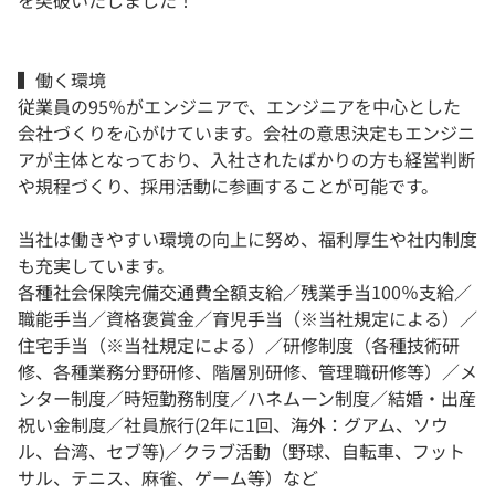
を突破いたしました！
▍働く環境
従業員の95％がエンジニアで、エンジニアを中心とした
会社づくりを心がけています。会社の意思決定もエンジニ
アが主体となっており、入社されたばかりの方も経営判断
や規程づくり、採用活動に参画することが可能です。
当社は働きやすい環境の向上に努め、福利厚生や社内制度
も充実しています。
各種社会保険完備交通費全額支給／残業手当100％支給／
職能手当／資格褒賞金／育児手当（※当社規定による）／
住宅手当（※当社規定による）／研修制度（各種技術研
修、各種業務分野研修、階層別研修、管理職研修等）／メ
ンター制度／時短勤務制度／ハネムーン制度／結婚・出産
祝い金制度／社員旅行(2年に1回、海外：グアム、ソウ
ル、台湾、セブ等)／クラブ活動（野球、自転車、フット
サル、テニス、麻雀、ゲーム等）など