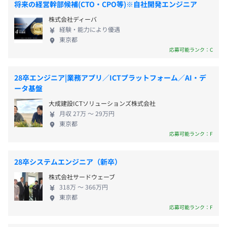
将来の経営幹部候補(CTO・CPO等)※自社開発エンジニア
■外部研修制度
ステムを得意とし、オープン系＆Web系システムを
株式会社ディーバ
■資格取得勉強会 など
メインの技術領域としていますが、並行して新たな
「全員経営」を掲げており、「こんなことをやりたい、こ
経験・能力により優遇
メンター制度の有無
事業開発にも取り組んでいます。公共系システムを中
ういう部分をこうしたい」という意見があれば、自分たち
東京都
心に持続的な成長を遂げて、2001年3月の設立以来24
で変えたりつくったりすることがしやすい環境です。
あり
応募可能ランク：C
年連続で黒字を達成。業績も右肩上がりで伸びてい
キャリアコンサルティング制度の有無及びその内容
ます。近年は、前年比15～20％（売上ベース）のス
■所属上長との1on1にて、キャリア目標の設定
28卒エンジニア|業務アプリ／ICTプラットフォーム／AI・デ
ピードで成長しており、2024年度には売上高10億円
■人事部との年1回のキャリア面談
ータ基盤
を達成いたしました！ 【働く環境】 従業員の98％が
■半期に1回の全社キックオフでは、目標や実績を共有し
■長期的なキャリア実現のための異動願制度やFA制度あ
大成建設ICTソリューションズ株式会社
エンジニアで、エンジニアを中心とした会社づくり
ています
り
月収 27万 〜 29万円
を心掛けています。会社の意思決定もエンジニアが主
■表彰制度
社内検定等の制度の有無及びその内容
東京都
体となっており、入社されたばかりの方も経営判断
■自身で立てた目標に対して、進捗や実績を評価する
応募可能ランク：F
なし
や規程づくり、採用活動に参画することが可能です。
MBOを導入しています
当社は働きやすい環境の向上に努め、福利厚生や社
■全員経営ポイント制度（全員経営に貢献してくれた方に
28卒システムエンジニア（新卒）
内制度も充実しています。 各種社会保険完備／交通
ボーナスを進呈）
株式会社サードウェーブ
費全額支給／残業手当100％支給／資格褒賞金／育児
前年度の月平均所定外労働時間の実績
318万 〜 366万円
手当（※当社規定による）／住宅手当（※当社規定
東京都
17.0時間
による）／研修制度（各種技術研修、各種業務分野
応募可能ランク：F
前年度の有給休暇の平均取得日数
研修、階層別研修、管理職研修等）／メンター制度
大阪開発部：約130名