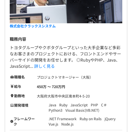
株式会社クラックスシステム
職務内容
トヨタグループやクボタグループといった大手企業など多彩
なお客さまのプロジェクトにおける、フロントエンドやサー
バーサイドの開発をお任せします。 ◎RubyやPHP、Java、
JavaScript...
詳しく見る
職種名
プロジェクトマネージャー（大阪）
給与
450万 〜 720万円
勤務地
大阪府大阪市中央区南本町4-5-20
Java
Ruby
JavaScript
PHP
C＃
開発環境
Python3
Visual Basic(VB.NET)
フレームワー
.NET Framework
Ruby on Rails
jQuery
ク
Vue.js
Node.js