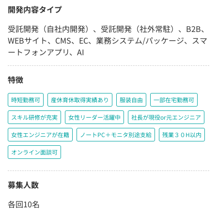
開発内容タイプ
受託開発（自社内開発）、受託開発（社外常駐）、B2B、
WEBサイト、CMS、EC、業務システム/パッケージ、スマ
ートフォンアプリ、AI
特徴
時短勤務可
産休育休取得実績あり
服装自由
一部在宅勤務可
スキル研修が充実
女性リーダー活躍中
社長が現役or元エンジニア
女性エンジニアが在籍
ノートPC＋モニタ別途支給
残業３０H以内
オンライン面談可
募集人数
各回10名