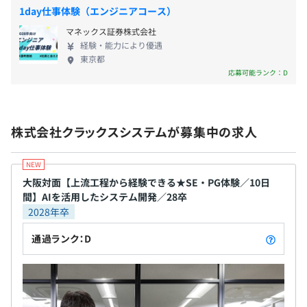
11.0日
／時短勤務制度／ハネムーン制度／結婚・出産祝い
東京開発部：約30名
1day仕事体験（エンジニアコース）
前事業年度の育児休業取得者数／出産者数
金制度／社員旅行(2年に1回、海外：グアム、ソウ
マネックス証券株式会社
ル、台湾、セブ等)／クラブ活動（野球、自転車、フ
男性1人/3人
経験・能力により優遇
ットサル、テニス、麻雀、ゲーム等）／社内ドリン
女性0人/0人
東京都
ク制度など
応募可能ランク：D
株式会社クラックスシステムが募集中の求人
大阪対面【上流工程から経験できる★SE・PG体験／10日
間】AIを活用したシステム開発／28卒
2028年卒
通過ランク：D