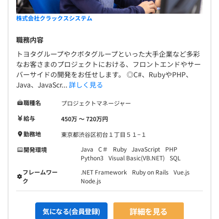
株式会社クラックスシステム
職務内容
トヨタグループやクボタグループといった大手企業など多彩
なお客さまのプロジェクトにおける、フロントエンドやサー
バーサイドの開発をお任せします。 ◎C#、RubyやPHP、
Java、JavaScr...
詳しく見る
職種名
プロジェクトマネージャー
給与
450万 〜 720万円
勤務地
東京都渋谷区初台１丁目５１−１
Java
C＃
Ruby
JavaScript
PHP
開発環境
Python3
Visual Basic(VB.NET)
SQL
フレームワー
.NET Framework
Ruby on Rails
Vue.js
ク
Node.js
詳細を見る
気になる(会員登録)