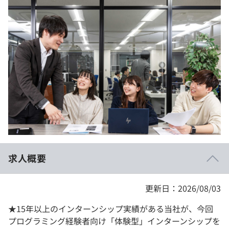
イベント・セミナー
paiza times
再チャレンジ結果一覧
リファレンス
インタビュー
note
就活成功ガイド
プラン
個人向けプラン
法人向けプラン
学校向けプラン
求人概要
契約内容・クーポン
更新日：2026/08/03
★15年以上のインターンシップ実績がある当社が、今回
プログラミング経験者向け「体験型」インターンシップを