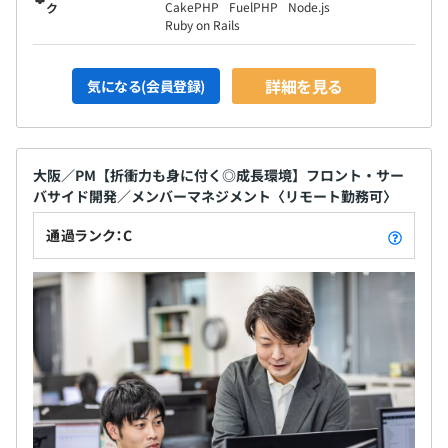
CakePHP
FuelPHP
Node.js
ク
Ruby on Rails
詳細を見る
気になる(会員登録)
大阪／PM【折衝力も身に付く◎成長環境】フロント・サー
バサイド開発／メンバーマネジメント〈リモート勤務可〉
通過ランク：C