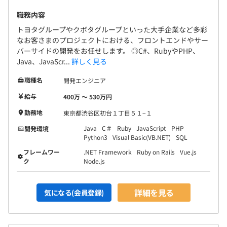
職務内容
トヨタグループやクボタグループといった大手企業など多彩
なお客さまのプロジェクトにおける、フロントエンドやサー
バーサイドの開発をお任せします。 ◎C#、RubyやPHP、
Java、JavaScr...
詳しく見る
職種名
開発エンジニア
給与
400万 〜 530万円
勤務地
東京都渋谷区初台１丁目５１−１
Java
C＃
Ruby
JavaScript
PHP
開発環境
Python3
Visual Basic(VB.NET)
SQL
フレームワー
.NET Framework
Ruby on Rails
Vue.js
ク
Node.js
詳細を見る
気になる(会員登録)