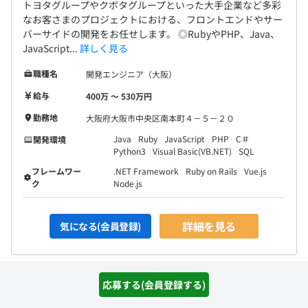
トヨタグループやクボタグループといった大手企業など多彩
なお客さまのプロジェクトにおける、フロントエンドやサー
バーサイドの開発をお任せします。 ◎RubyやPHP、Java、
JavaScript...
詳しく見る
職種名
開発エンジニア（大阪）
給与
400万 〜 530万円
勤務地
大阪府大阪市中央区南本町４－５－２０
Java
Ruby
JavaScript
PHP
C＃
開発環境
Python3
Visual Basic(VB.NET)
SQL
フレームワー
.NET Framework
Ruby on Rails
Vue.js
ク
Node.js
詳細を見る
気になる(会員登録)
応募する(会員登録する)
求人特集：人気のテーマ別に求人をご紹介