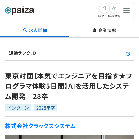
ログイン
新規登録
求人詳細
企業情報
転職・キャリア
未経験転職
求人検索
通過ランク：D
新卒就活
求人検索
インタビュー
東京対面【本気でエンジニアを目指す★プ
学習
求人検索
インタビュー
転職成功ガイド
ログラマ体験5日間】AIを活用したシステ
本選考
スキルチェック
講座一覧
ム開発／28卒
転職成功ガイド
転職エージェント
ゲーム・マンガ
インターン
プログラミング言語
インターン
問題集
2028年卒
メディア
SQL
4択課題
株式会社クラックスシステム
新卒エージェント
paizaとは？
Tech Team Journal
評価結果一覧
ナレッジ