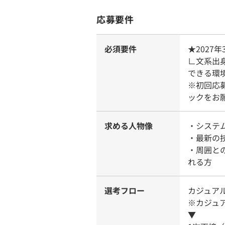
応募要件
必須要件
★2027
∟文系出
できる環
※初回応
ックをお
求める人物像
・システ
・最新の
・周囲と
れる方
選考フロー
カジュア
※カジュ
▼