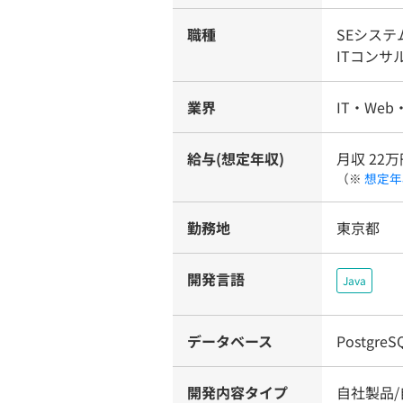
職種
SEシス
ITコンサ
業界
IT・Web
給与(想定年収)
月収 22万
（※
想定年
勤務地
東京都
開発言語
Java
データベース
PostgreS
開発内容タイプ
自社製品