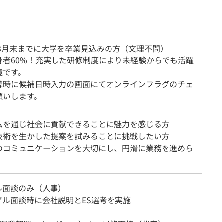
年3月末までに大学を卒業見込みの方（文理不問）
身者60%！充実した研修制度により未経験からでも活躍
境です。
募時に候補日時入力の画面にてオンラインフラグのチェ
願いします。
ムを通じ社会に貢献できることに魅力を感じる方
技術を生かした提案を試みることに挑戦したい方
のコミュニケーションを大切にし、円滑に業務を進めら
ル面談のみ（人事）
アル面談時に会社説明とES選考を実施