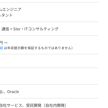
テムエンジニア
ルタント
・通信 > SIer・ITコンサルティング
円 〜
収
は年収提示額を保証するものではありません）
QL、Oracle
/自社サービス、受託開発（自社内開発）