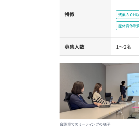
特徴
残業３０H
産休育休取
募集人数
1〜2名
会議室でのミーティングの様子