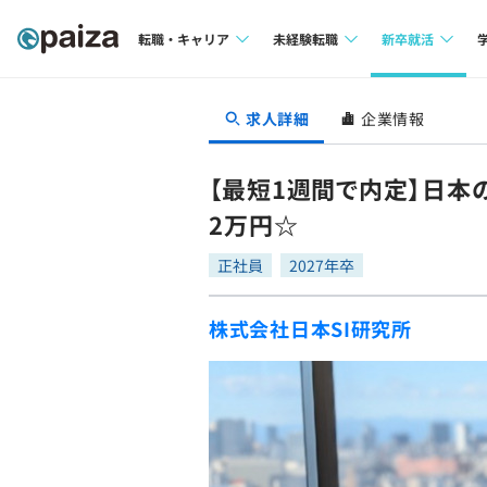
転職・キャリア
未経験転職
新卒就活
求人検索
求人検索
求人検索
求人詳細
企業情報
本選考
インタビュー
インタビュー
インターン
【最短1週間で内定】日本
転職成功ガイド
転職成功ガイド
2万円☆
新卒エージェ
転職エージェント
正社員
2027年卒
イベント・セ
株式会社日本SI研究所
インタビュー
就活成功ガイ