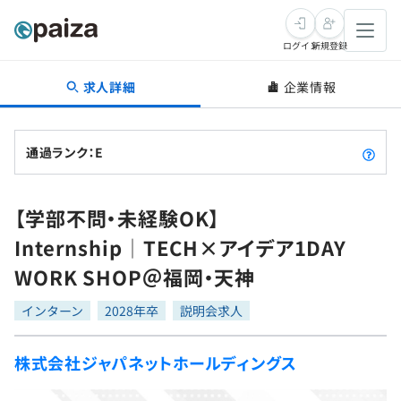
ログイン
新規登録
求人詳細
企業情報
転職・キャリア
未経験転職
求人検索
通過ランク：E
新卒就活
求人検索
インタビュー
【学部不問・未経験OK】
学習
求人検索
インタビュー
転職成功ガイド
Internship│TECH×アイデア1DAY
本選考
スキルチェック
講座一覧
WORK SHOP＠福岡・天神
転職成功ガイド
転職エージェント
ゲーム・マンガ
インターン
プログラミング言語
インターン
問題集
2028年卒
説明会求人
メディア
SQL
4択課題
株式会社ジャパネットホールディングス
新卒エージェント
paizaとは？
Tech Team Journal
評価結果一覧
ナレッジ