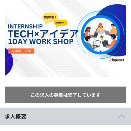
イベント・セミナー
paiza times
再チャレンジ結果一覧
リファレンス
インタビュー
note
就活成功ガイド
プラン
個人向けプラン
法人向けプラン
学校向けプラン
契約内容・クーポン
この求人の募集は終了しています
求人概要