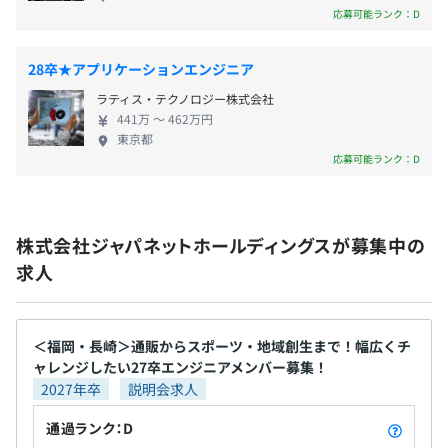
さらなるブラッシュアップなど成長過程も見届けら
14.8時間
応募可能ランク：D
れます。また、基幹システムの構築やアプリ開発、
役員及び管理的地位にある者に占める女性の割合
◆システム戦略
DX推進など「SE」としてさまざまな経験を積めるの
役員13.0%
エンジニア育成プログラムの企画・運営など
28卒★アプリケーションエンジニア
で、SEとして活躍の幅を広げていきたい方に最適な
管理職34.7%
ラティス・テクノロジー株式会社
環境です。
441万 〜 462万円
東京都
応募可能ランク：D
株式会社ジャパネットホールディングスが募集中の
求人
＜福岡・長崎＞通販からスポーツ・地域創生まで！幅広くチ
ャレンジしたい27卒エンジニアメンバー募集！
2027年卒
説明会求人
通過ランク：D