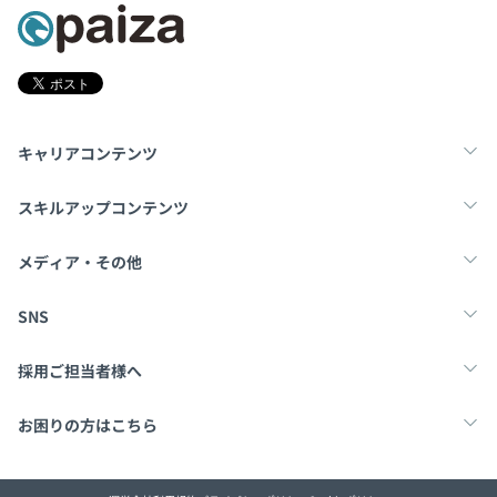
キャリアコンテンツ
転職・キャリア
未経験転職
新卒就活
スキルアップコンテンツ
学習
スキルチェック
マンガ・ゲーム
メディア・その他
Tech Team Journal
paiza times
note
SNS
X
Facebook
採用ご担当者様へ
採用・教育をお考えの企業様へ
中途求人掲載はこちら
お困りの方はこちら
paizaとは？
お問い合わせ・FAQ