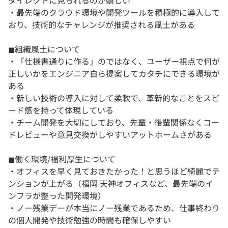
ダイレクトに見られるのが嬉しい
・最先端のクラウド環境や開発ツールを積極的に導入して
おり、技術的なチャレンジが推奨される風土がある
◼組織風土について
・「仕様書通りに作る」のではなく、ユーザー視点で何が
正しいかをエンジニア自ら提案してカタチにできる環境が
ある
・新しい技術の導入に対して柔軟で、革新的なことをスピ
ード感を持って体現している
・チーム開発を大切にしており、先輩・後輩関係なくコー
ドレビューや意見交換がしやすいアットホームさがある
◼働く環境/福利厚生について
・オフィスを早く見ておきたかった！と思うほど綺麗でテ
ンションが上がる（福岡 天神オフィスなど、最先端のイ
ンフラが整った開発環境）
・ノー残業デーが本当にノー残業であるため、仕事終わり
の個人開発や技術勉強の時間も確保しやすい