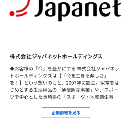
として求められる特性」と「職種ごとに求められる特性」
の2軸で評価をおこなう。評価結果は翌年の処遇に反映さ
完全週休2日（土日）、祝日、有給休暇（入社半年後に10
れる。
日）、夏季休暇、年末年始休暇等
・業績評価：半期に一度、チームで目標を掲げそのプロセ
研修の有無及び内容
スと成果で評価をおこなう。評価結果は賞与に反映され
・新入社員研修（ビジネスマナー、会社理解、PC基本ス
る。その他年に1度の「自己申告」制度で、今後の働き方
キル、EXCEL、PPT、仮配属）
や配置転換に関する希望を会社へ提出することができる。
交通費支給、ランチ補助、自社理解ポイント（ジャパネッ
・システムエンジニア向け研修（業務理解・スキル習得・
トの通販で利用可）
株式会社ジャパネットホールディングス
マネジメント理解）
受動喫煙防止措置に関する事項
・選抜式若手育成研修（インターンシップ運営や経営層会
◆お客様の「今」を豊かにする 株式会社ジャパネッ
従業員に対する受動喫煙対策：あり
議への参加）
◆通販事業システム企画開発
トホールディングスは【「今を生きる楽しさ」
・年次別研修（入社1〜6年目まで年に1度、各年次で期待
・受注システム開発：24名
年1回
を！】という想いのもと、2007年に設立。家電をは
されるスキルを学ぶ研修）
・基幹システム開発：15名
じめとする生活用品の「通信販売事業」や、スポー
・選択式研修（月に2度、業務時間内に研修を受けられる
・情報システム開発：20名
ツを中心とした長崎県の「スポーツ・地域創生事
福岡市営地下鉄「天神」駅
制度）
・トラベルシステム開発：23名
業」、「BS放送事業」等を展開している会社です。
・階層別研修（階層ごとに求められるスキルを学ぶ研修）
社会保険完備（健康保険・厚生年金加入・雇用保険・労災
よいモノを買いたいけれど、世の中にあふれる商品
企業情報を見る
・部署研修（部署ごとに求められるスキルのレベルアッ
◆スポーツ・地域創生事業システム企画開発
保険）
の中から選択するのは難しいという方に対して、こ
プ・習得を期待される特別研修）
・スポーツ・地域創生システム開発：16名
だわりのある商品やサービスを見つけ出し、その魅
その他多数の研修制度あり
・データマネジメントシステム開発：3名