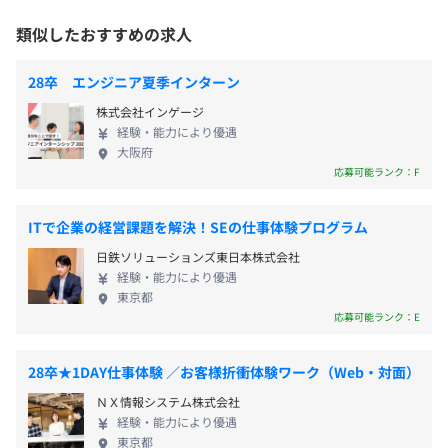
力を徹底的に磨き上げてお客様にお伝えしています。
自己啓発支援の有無及びその内容
「絶対に後悔させない商品選び」と「徹底したサポ
類似したおすすめの求人
◆ホールディングスシステム企画開発
・資格取得支援制度（取得お祝い金の支給）
雇用関係なし
ート」を強みに、お客様から厚い信頼をいただいて
・社内システム開発：15名
・部署研修制度（部署ごとに求められるスキルのレベルア
います。今後もお客様にご満足いただけるよう、家電
28卒 エンジニア夏季インターン
・イノベーションLABO：6名
ップ・習得を期待される特別研修）
製品のほか、クルーズ旅行、ウォーターサーバー、
・自己申告制度（年1度、働き方や部署異動に関する希望
株式会社インゲージ
クレジットカードなどの新しいサービスの提供にも
経験・能力により優遇
を会社へ提出できる制度）
積極的に挑戦中です。 また、2019年6月にグループ
大阪府
・社内公募制度
会社として「リージョナルクリエーション長崎」を
応募可能ランク：F
◆通販事業システム企画開発
・管理職育成制度（NEXT管理職の育成制度）
設立し、スポーツ・地域創生事業をスタートさせま
平均3名～5名で開発をおこなっております。
・長期休暇制度（年1回9-16連休を必ず取得する制度）
した。「長崎スタジアムシティプロジェクト」を立
ITで企業の経営課題を解決！SEの仕事体験プログラム
1プロジェクトの単位期間は、およそ1～2週間です。
メンター制度の有無
ち上げ、プロサッカーチーム「V・ファーレン長崎」
日鉄ソリューションズ東日本株式会社
あり
の運営、スタジアムを中心とした街づくりをおこな
◆スポーツ・地域創生システム企画開発
経験・能力により優遇
社内検定等の制度の有無及びその内容
っています。夢と感動にあふれたスポーツ・エンター
東京都
平均2名～3名のユニット単位で開発をおこなっておりま
テインメントに携わり、たくさんのワクワクを生み
・資格取得制度
応募可能ランク：E
す。
出すことで地域の活性化を目指しています。
※資格によっては、会社で団体受験実施もあり
1プロジェクトの単位期間は、およそ2～3週間です。
◆「SE」として成長できる環境 社内SEなのでユーザ
28卒★1DAY仕事体験 ／お客様折衝体験ワーク（Web・対面）
ーと一緒に構築していける魅力があります。依頼のヒ
◆イノベーションシステム
ＮＸ情報システム株式会社
アリング～要件定義～開発～保守まで一貫して携わ
RPA／AI開発は、1名で1案件を担当して開発をおこなって
経験・能力により優遇
るだけでなく、納品後も活用されているようすや、
前年度の月平均所定外労働時間の実績
東京都
おります。