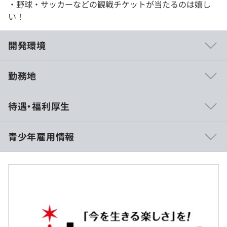
・野球・サッカーなどの観戦チケットが当たるのは嬉し
い！
開発環境
勤務地
システムエンジニア向け研修プログラムの実施（1～2年
待遇・福利厚生
程度）
・業務知識の理解
・専門スキルの習得
青少年雇用情報
・マネジメントの理解
9時～18時（うち1時間休憩）
休憩時間：12:00〜13:00（60分）※業務に合わせて変更
可
過去３年間の新卒採用者数の男女別人数
平均残業時間：平均20時間/月
◆公平性・個人のキャリア・組織成果の最大化を重視し、
前年度 男性15人 女性41人
以下2つの評価制度を導入しています！
2年度前 男性18人 女性30人
・総合評価：半期に一度、「ジャパネットグループの社員
3年度前 男性17人 女性35人