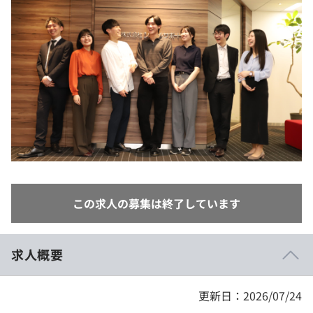
イベント・セミナー
paiza times
再チャレンジ結果一覧
リファレンス
インタビュー
note
就活成功ガイド
プラン
個人向けプラン
法人向けプラン
学校向けプラン
この求人の募集は終了しています
契約内容・クーポン
求人概要
更新日：2026/07/24