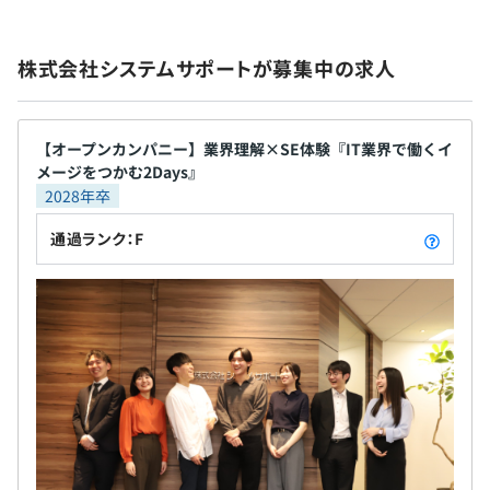
その際、単に目標を設定するだけでなく、今後のキャリア
についても上司とじっくり話し合います。
無期雇用
株式会社システムサポートが募集中の求人
評価制度は「業績評価」と「職能評価」の2つに分かれて
おり、評価結果も社員にフィードバックされるため、自身
の課題を明確にし、今後の成長につなげることができま
【オープンカンパニー】業界理解×SE体験『IT業界で働くイ
す。
メージをつかむ2Days』
2028年卒
通過ランク：F
1,370名（2025年6月末現在）
プロジェクトの人数は3名～数十名程度で、平均は10名程
度です。
メンバーそれぞれの個性や強みを活かしながら、チーム体
制で仕事をしています。