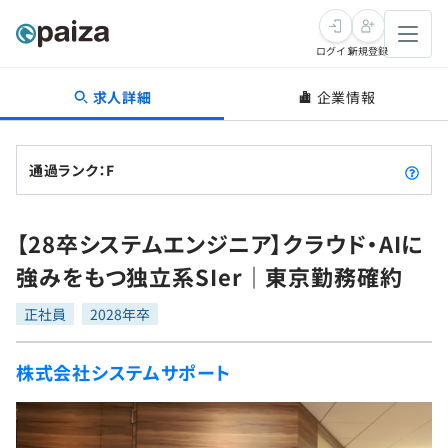
ログイン
新規登録
求人詳細
企業情報
転職・キャリア
未経験転職
求人検索
通過ランク：F
新卒就活
求人検索
インタビュー
【28卒システムエンジニア】クラウド・AIに
学習
求人検索
インタビュー
転職成功ガイド
強みをもつ独立系SIer｜東京勤務確約
本選考
スキルチェック
講座一覧
転職成功ガイド
転職エージェント
正社員
2028年卒
ゲーム・マンガ
インターン
プログラミング言語
問題集
株式会社システムサポート
メディア
SQL
4択課題
新卒エージェント
paizaとは？
Tech Team Journal
評価結果一覧
ナレッジ