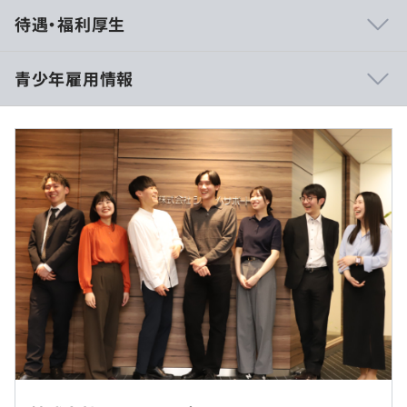
・「独立系」だからこそ、意思決定のスピードは速く、ま
待遇・福利厚生
た柔軟に顧客の課題に向き合えます。
現在は事業部や拠点を超え、社内で強みのある部署同士が
コラボし新たなビジネスを展開しています。
青少年雇用情報
・エンドユーザーとの直接取引の割合が高いため、上流工
＜大学院卒＞
程から一貫して携わることができます。
基本給:229,300円＋固定時間外手当(10時間分):17,914円＝
顧客から直接「ありがとう」という感謝の言葉をいただく
計247,214円
平均勤続年数
こともあります。
6.5年
＜大学卒＞
基本給:224,300円＋固定時間外手当(10時間分):17,523円＝
計241,823円
・ECサイト事業者向け生成AIソリューション
研修の有無及び内容
＜高専短卒＞
・企業向けAIアシスタントシステム
＜研修制度＞
基本給:214,300円＋固定時間外手当(10時間分):16,742円＝
・クラウド型シフト管理システム
●新入社員研修
計231,042円
・飲食店向け食材自動発注システム
・入社～1週間（全体集合研修）：全新入社員に対し、ビ
・POSシステム
ジネススキル研修を実施。
・クラウド環境のシステムの運用・監視のための緊急時自
Web開催のみとなります
・全体集合研修終了後～最大7月末まで：各地区・事業部
動音声コールサービス