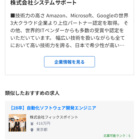
株式会社システムサポート
にて技術研修等を実施。
など
就業場所の変更範囲
（※
想定年収
は年収提示額を保証するものではありません）
■技術力の高さ Amazon、Microsoft、Googleの世界
＜雇入時＞
●新入社員フォローアップ研修
3大クラウド企業より上位パートナー認定を取得。 そ
東京オフィス、および自宅
1年目～3年目まで10月・3月の2回実施。 これまでの成功
の他、世界的ITベンダーからも多数の受賞や認定を
＜変更範囲＞
体験や課題の共有し、同期との親交を深める。
◆新入社員の育成コンセプトは、「技術力＋社会人基礎
いただいています。 幅広い技術を扱いながらも全て
無し
自己啓発支援の有無及びその内容
9：00～18：00
力」の両立
において高い技術力を誇る、日本で希少性が高い企
フレックスタイム制度あり
＜資格取得奨励制度＞
技術力のみならず、社会人としての基礎力も重視したカリ
業です。 先日、「2026 Google Cloud Partner of the
休憩時間：休憩時間60分
会社が指定した500種類以上の資格について、以下の支援
受動喫煙防止措置に関する事項
キュラムです。
Year」も受賞し、ラスベガスで表彰いただきまし
企業情報を見る
平均残業時間：月平均7.7時間
をしています。
・従業員に対する受動喫煙対策：あり
エンドユーザーとの距離が近いからこそ、顧客から信頼さ
た！ また、Microsoft Top Partner Engineer Award
・受験料、交通費の負担
・対策内容：敷地内禁煙
れる「人間力」も大切だと考えています。
では2名、 Google Cloud Partner Top Engineerでは
・受験時間の有給
8名の社員が受賞するなど、 会社だけでなく、社員一
・一時金（最大15万円/個）
●新入社員研修（3～4か月）
人ひとりのスキルも高いレベルを誇っています。 高
類似したおすすめの求人
完全週休2日制（土・日）、祝日、リフレッシュ休暇、ウ
・資格手当（1つにつき5000円～1.5万円/月）
ビジネススキル研修や各地区・事業部ごとの技術研修を実
い技術力を身につけ個人のスキルや市場価値を高め
ェルカム休暇、年末年始、有給休暇、慶弔休暇、育児参加
メンター制度の有無
都営地下鉄大江戸線「都庁前駅」直結
施。
ることで、顧客への貢献の幅も広がります。 ■自由
奨励休暇、看護休暇、介護休暇、特別休暇など
【28卒】自動化ソフトウェア開発エンジニア
東京メトロ丸の内線「西新宿駅」より徒歩5分
あり
度の高さ 親会社を持たない「独立系」だからこそ、
JR・私鉄各線「新宿駅」より徒歩8分
●新入社員フォローアップ研修
キャリアコンサルティング制度の有無及びその内容
株式会社フィックスポイント
意思決定のスピードが速く、またしがらみなく顧客
1年目から3年目まで年に2回実施。 これまでの成功体験や
416万円
キャリアコンサルタント資格を持つ社員が、随時社員の相
の課題に向き合えます。 現在は事業部や拠点を超
東京都
課題を共有し、同期との親交を深める。
談に対応しています。
え、社内で強みのある部署同士がコラボしビジネス
応募可能ランク：S
・通勤手当（全額支給）