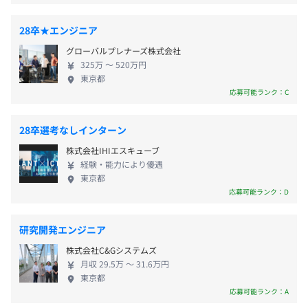
社内検定等の制度の有無及びその内容
展開もしています。 ■直接取引率の高さ エンドユー
・時間外手当
●勉強会
ザーとの直接取引の割合が高いため、上流工程から
なし
・家族手当
28卒★エンジニア
後輩育成のため先輩社員がチーム単位、グループ単位、拠
一貫して携わることができます。 顧客に直接提案で
・資格手当
点単位で自主的に開催。
グローバルプレナーズ株式会社
きる環境に身を置くことで、顧客が抱えている課題
・家賃補助制度
325万 〜 520万円
や戦略を把握し、伴走できる点も当社の強みの1つで
・支度金制度
東京都
●輪読会
す。 顧客から直接「ありがとう」という感謝の言葉
前年度の月平均所定外労働時間の実績
応募可能ランク：C
・在宅勤務手当
技術力向上を目的に、題材となる書籍を決め、チームでデ
をいただくこともあります。
7.7時間
・特別手当 など
ィスカッションを実施。
前年度の有給休暇の平均取得日数
28卒選考なしインターン
8.6日
●ハッカソン
株式会社IHIエスキューブ
前事業年度の育児休業取得者数／出産者数
自主的にチームを組み、ハッカソンに参加。（Microsoft
経験・能力により優遇
年1回（7月）
東京都
のハッカソンではグランプリを受賞しています！）
男性24人/28人
応募可能ランク：D
女性15人/15人
研究開発エンジニア
各種社会保険完備
社員一人ひとりに能力を最大限向上・発揮していただくた
株式会社C&Gシステムズ
（雇用保険・労災保険・健康保険・厚生年金保険）
め、人事制度を設けています。
月収 29.5万 〜 31.6万円
東京都
年2回、目標の達成状況の振り返りと今後の目標設定を行
応募可能ランク：A
う面談を実施します。