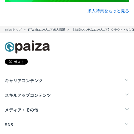
求人特集をもっと見る
paizaトップ
IT/Webエンジニア求人情報
【28卒システムエンジニア】クラウド・AIに強
キャリアコンテンツ
転職・キャリア
未経験転職
新卒就活
スキルアップコンテンツ
学習
スキルチェック
マンガ・ゲーム
メディア・その他
Tech Team Journal
paiza times
note
SNS