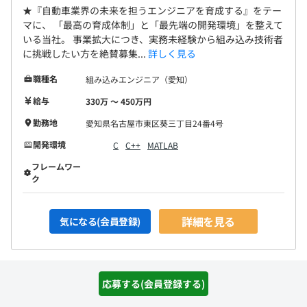
★『自動車業界の未来を担うエンジニアを育成する』をテー
マに、 「最高の育成体制」と「最先端の開発環境」を整えて
いる当社。 事業拡大につき、実務未経験から組み込み技術者
に挑戦したい方を絶賛募集...
詳しく見る
職種名
組み込みエンジニア（愛知）
給与
330万 〜 450万円
勤務地
愛知県名古屋市東区葵三丁目24番4号
開発環境
C
C++
MATLAB
フレームワー
ク
詳細を見る
気になる(会員登録)
応募する(会員登録する)
求人特集：人気のテーマ別に求人をご紹介