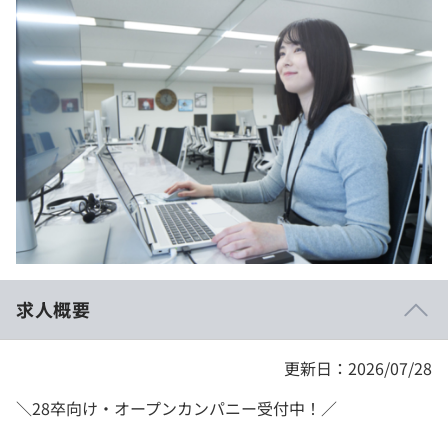
イベント・セミナー
paiza times
再チャレンジ結果一覧
リファレンス
インタビュー
note
就活成功ガイド
プラン
個人向けプラン
法人向けプラン
学校向けプラン
求人概要
契約内容・クーポン
更新日：2026/07/28
＼28卒向け・オープンカンパニー受付中！／