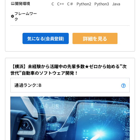
開発環境
C
C++
C＃
Python2
Python3
Java
フレームワー
ク
詳細を見る
気になる(会員登録)
【横浜】未経験から活躍中の先輩多数★ゼロから始める"次
世代"自動車のソフトウェア開発！
通過ランク：B