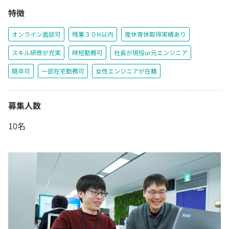
特徴
オンライン面談可
残業３０H以内
産休育休取得実績あり
スキル研修が充実
時短勤務可
社長が現役or元エンジニア
既卒可
一部在宅勤務可
女性エンジニアが在籍
募集人数
10名