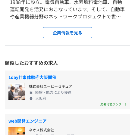
1988年に設立。電気自動車、水素燃料電池車、自動
いがフォローしつつ全員でプロジェクト完了まで対応して
・職能手当
強会など
運転開発を活発におこなっています。そして、自動車
いきます。
・家族手当（配偶者手当、子ども手当1人～３人）
自己啓発支援の有無及びその内容
や産業機器分野のネットワークプロジェクトで世界
・残業手当
通信教育講座受講、上限50％まで資格取得補助
的にシェアを持つ、ベクタージャパンの公式パート
【開発環境】
・役職者手当
メンター制度の有無
ナー企業です。自動車の今後の未来を左右する最先端
C言語、C++、C#、Python、Javaなど
企業情報を見る
のCASE事業に関われるため、先進的で楽しくやりが
C言語がメインとなりますが、その他の言語も必要に応じ
なし
い十分なお仕事です。 ◆自動運転を担うAUTOSAR事
て対応できるよう社内研修をおこなっています。
キャリアコンサルティング制度の有無及びその内容
業に携われます！ AUTOSARは、これからの自動車開
年2回（7月、12月）
各種目的別研修
発現場で生産性を向上させるために必要な、車載ソ
※4.0カ月分／年。コロナ禍の中でも満額の賞与が支給さ
社内検定等の制度の有無及びその内容
類似したおすすめの求人
フトウェア標準化規格のことです。2003年の発足以
れており安定感があります。
なし
来、世界中のメーカーが参画しています。日本ではま
年1回の目標設定をして、半期で振り返りをおこなってい
1day仕事体験＠大阪開催
だ馴染みがありませんが、AUTOSARは今後の自動車
ます。
株式会社ユービーセキュア
開発の現場で非常に重要なものです。当社では、
チームの上司や個人での評価だけでなく、配属先やアウト
経験・能力により優遇
2019年AUTOSARのアソシエイトパートナーに加入し
プット先の会社からの評価など多角的に評価しています。
年1回（4月）
大阪府
前年度の月平均所定外労働時間の実績
ており、AUTOSAR専任エンジニアの育成に力を入れ
応募可能ランク：B
17.0時間
ています。 ◆技術力の高い開発チームに参画できま
前年度の有給休暇の平均取得日数
す！ 「CSP-E」認証取得組み込みエンジニアが、プ
web開発エンジニア
13.0日
ロジェクトメンバーとして在籍しています。自動車開
技術部として全拠点合わせて約1200名のエンジニアが在
各種社会保険完備
ネオス株式会社
前事業年度の育児休業取得者数／出産者数
発の技術レベルが高いので、新しく学べることも多
籍しています。