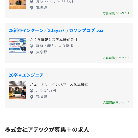
月収 22.7万 〜 23.2万円
く成長意欲のある方は満足していただける環境です。
男性7人/19人
北海道
ぜひフレッシュな社長直下プロジェクトのコアメン
女性6人/6人
応募可能ランク：B
バーとして活躍しませんか？これからの自動車業界
役員及び管理的地位にある者に占める女性の割合
雇用関係なし
を支える「AUTOSAR」に携わりたいエンジニアをお
役員20.0%
28新卒インターン／3daysハッカソンプログラム
待ちしております！
管理職13.8%
さくら情報システム株式会社
経験・能力により優遇
3カ月（条件などの変更はありません）
東京都
3～10名程度のチームに配属後、開発に携わります。
応募可能ランク：D
※配属先によって人数や構成は異なります。
28卒★エンジニア
フューチャーインスペース株式会社
月収 24万円
福岡県
応募可能ランク：F
株式会社アテックが募集中の求人