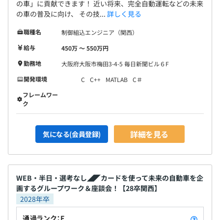
の車」に貢献できます！ 近い将来、完全自動運転などの未来
の車の普及に向け、 その技...
詳しく見る
職種名
制御組込エンジニア（関西）
給与
450万 〜 550万円
勤務地
大阪府大阪市梅田3-4-5 毎日新聞ビル６F
開発環境
C
C++
MATLAB
C＃
フレームワー
ク
詳細を見る
気になる(会員登録)
WEB・半日・選考なし◢◤カードを使って未来の自動車を企
画するグループワーク＆座談会！【28卒関西】
2028年卒
通過ランク：F