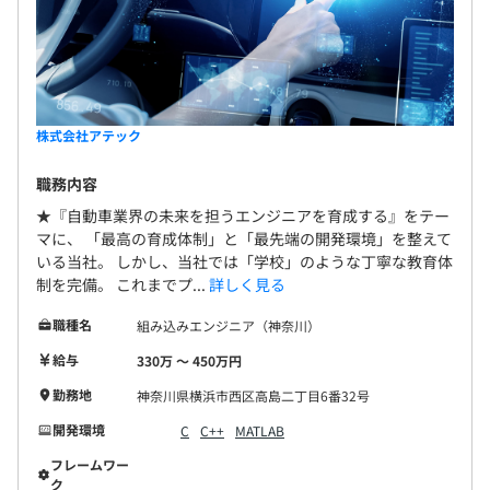
株式会社アテック
職務内容
★『自動車業界の未来を担うエンジニアを育成する』をテー
マに、 「最高の育成体制」と「最先端の開発環境」を整えて
いる当社。 しかし、当社では「学校」のような丁寧な教育体
制を完備。 これまでプ...
詳しく見る
職種名
組み込みエンジニア（神奈川）
給与
330万 〜 450万円
勤務地
神奈川県横浜市西区高島二丁目6番32号
開発環境
C
C++
MATLAB
フレームワー
ク