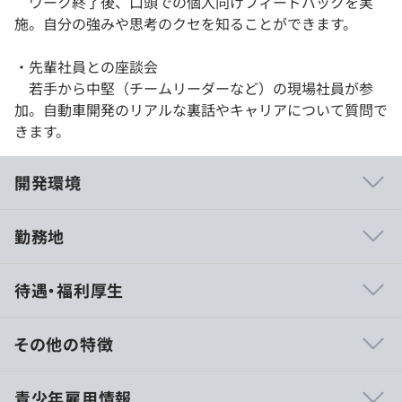
ワーク終了後、口頭での個人向けフィードバックを実
施。自分の強みや思考のクセを知ることができます。
・先輩社員との座談会
若手から中堅（チームリーダーなど）の現場社員が参
加。自動車開発のリアルな裏話やキャリアについて質問で
きます。
開発環境
勤務地
・ツールを利用した開発であるため単独での作業機会が多
待遇・福利厚生
く、同チーム内との情報共有を毎日行いながら自分の責任
範囲を全うしていく開発スタイルとなります。
・チーム内の協力関係も良好であり、毎日の情報共有から
その他の特徴
作業量の調整等を行います。
顧客との打ち合わせも頻繁に行うため、個人業務中心であ
9：00～18：00
青少年雇用情報
りながら対外折衝の能力も必要となります。
※勤務時間・休憩時間は配属先により異なります。