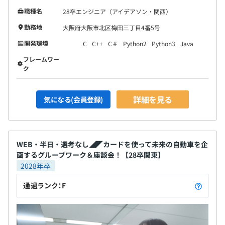
職種名
28卒エンジニア（アイデアソン・関西）
勤務地
大阪府大阪市北区梅田三丁目4番5号
開発環境
C
C++
C＃
Python2
Python3
Java
フレームワー
ク
詳細を見る
気になる(会員登録)
WEB・半日・選考なし◢◤カードを使って未来の自動車を企
画するグループワーク＆座談会！【28卒関東】
2028年卒
通過ランク：F