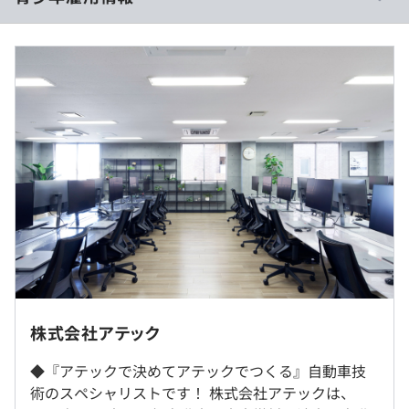
・ツールベンダー様と気軽に都度連絡、相談できる環境で
休憩時間：12：00～13：00（60分）
あるため、開発はスムーズに行える点が強みです。
平均残業時間：平均18時間／月
過去３年間の新卒採用者数・離職者数
前年度 採用者数24人 離職者数3人
・社員教育・研修制度（技術研修、新人・マネジメント層
【年間休日121日】
2年度前 採用者数40人 離職者数6人
向け研修、外部英語研修など）
・完全週休2日制
3年度前 採用者数104人 離職者数49人
・キャリア支援（キャリアサポート面談・キャリア研修）
・GW休暇
過去３年間の新卒採用者数の男女別人数
・資格取得報奨金（取得時に5000円～10万円を支給）
・夏季休暇
前年度 男性19人 女性5人
・通信教育受講支援
・年末年始休暇（9日前後）
2年度前 男性34人 女性6人
・展示会・セミナー参加支援
・有給休暇（※平均有給取得：12.3日）
オープンカンパニーはオンラインで行います
3年度前 男性90人 女性14人
・慶弔休暇
平均勤続年数
・特別休暇
7.0年
受動喫煙防止措置に関する事項
屋内原則禁煙（喫煙室あり）
◎質問／相談しやすい環境づくりを心がけています。
株式会社アテック
・始業後に毎日10～30分程度のミーティングをおこな
◆『アテックで決めてアテックでつくる』自動車技
い、業務進捗などをチームで共有します。
・交通費全額支給
研修の有無及び内容
術のスペシャリストです！ 株式会社アテックは、
・開発期間はプロジェクトによってさまざまですが、お互
・家賃手当
新入社員研修、各種階層別研修、技術分野別研修、各種勉