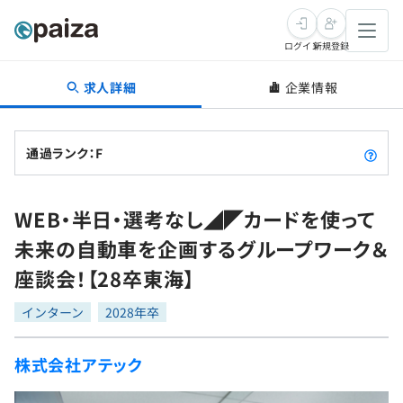
ログイン
新規登録
求人詳細
企業情報
転職・キャリア
未経験転職
求人検索
通過ランク：F
新卒就活
求人検索
インタビュー
WEB・半日・選考なし◢◤カードを使って
学習
求人検索
インタビュー
転職成功ガイド
未来の自動車を企画するグループワーク＆
本選考
スキルチェック
講座一覧
座談会！【28卒東海】
転職成功ガイド
転職エージェント
ゲーム・マンガ
インターン
プログラミング言語
インターン
問題集
2028年卒
メディア
SQL
4択課題
株式会社アテック
新卒エージェント
paizaとは？
Tech Team Journal
評価結果一覧
ナレッジ