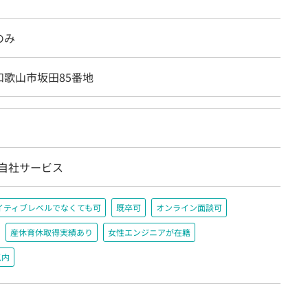
のみ
和歌山市坂田85番地
/自社サービス
イティブレベルでなくても可
既卒可
オンライン面談可
産休育休取得実績あり
女性エンジニアが在籍
以内