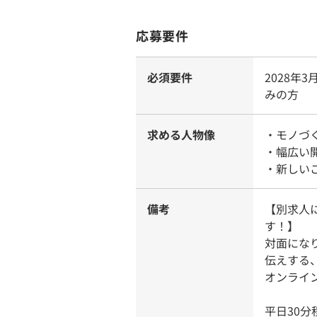
応募要件
必須要件
2028
みの方
求める人物像
・モノづ
・幅広い
・新しい
備考
【別求人
す！】
対面にな
伝えする
オンライ
平日30