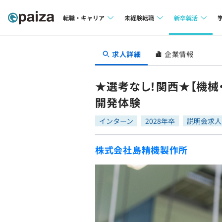
転職・キャリア
未経験転職
新卒就活
求人検索
求人検索
求人検索
求人詳細
企業情報
本選考
インタビュー
インタビュー
インターン
★選考なし！関西★【機械
転職成功ガイド
転職成功ガイド
開発体験
新卒エージェ
転職エージェント
インターン
2028年卒
説明会求人
イベント・セ
株式会社島精機製作所
インタビュー
就活成功ガイ