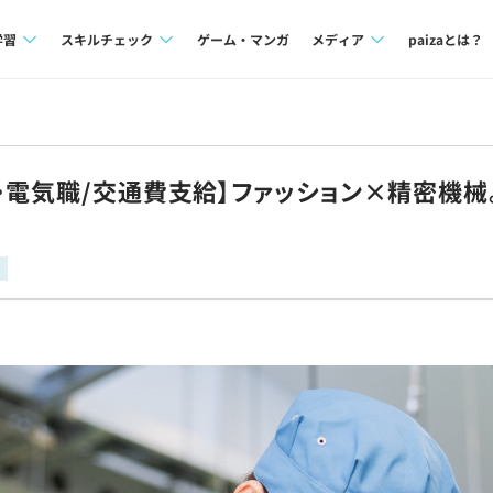
学習
スキルチェック
ゲーム・マンガ
メディア
paizaとは？
講座一覧
プログラミング言語
Tech Team Journal
問題集
SQL
paiza times
・電気職/交通費支給】ファッション×精密機
4択課題
評価結果一覧
note
ント
ナレッジ
再チャレンジ結果一覧
ミナー
リファレンス
プラン
ド
個人向けプラン
法人向けプラン
学校向けプラン