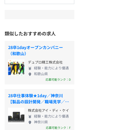
類似したおすすめの求人
28卒1dayオープンカンパニー
（和歌山）
デュプロ精工株式会社
経験・能力により優遇
和歌山県
応募可能ランク：D
28卒仕事体験★1day／神奈川
【製品の設計開発／職場見学／座
談会】
株式会社アイ・ディ・ケイ
経験・能力により優遇
神奈川県
応募可能ランク：F