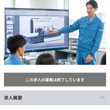
イベント・セミナー
paiza times
再チャレンジ結果一覧
リファレンス
インタビュー
note
就活成功ガイド
プラン
個人向けプラン
法人向けプラン
学校向けプラン
契約内容・クーポン
この求人の募集は終了しています
求人概要