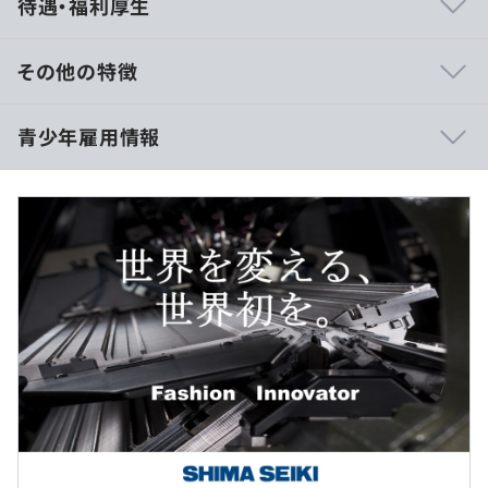
待遇・福利厚生
・開発と製造が同じ敷地内にあり、部署間の連携がスムー
ズにとれる環境です
・開発開始から製品が完成するまで、ものづくりの全工程
その他の特徴
に携わることができます
【採用時】
青少年雇用情報
・大卒：241,000円
・院卒：251,000円
※残業時間に応じて残業代を別途支給いたします。
■世界初の技術「ホールガーメント横編機」
従来のニット製品の製造方法を覆す当社独自の技術。現代
過去３年間の新卒採用者数・離職者数
のものづくりに欠かすことができない「サステナブルなも
のづくり」を実現する横編機です。
前年度 採用者数13人 離職者数0人
【採用時】
2年度前 採用者数8人 離職者数0人
■シミュレーション技術トップクラス！ ニットデザイン
9：00～17：45
3年度前 採用者数13人 離職者数2人
ソフト：『SDS-ONE APEX』
※開発部門は出勤時間選択可
過去３年間の新卒採用者数の男女別人数
基本機能をはじめ、最高品質のニット・織物・タオルのデ
休憩時間：【採用時】12：30～13：15（45分）
前年度 男性9人 女性4人
ザインやシミュレーションの全機能を完備。多様なソフト
平均残業時間：【採用時】平均20～30時間／月
2年度前 男性4人 女性4人
のラインアップを用意しており、お客様のニーズに合わ
転勤はありません。
3年度前 男性9人 女性4人
せ、アップグレードにも対応しています。
平均勤続年数