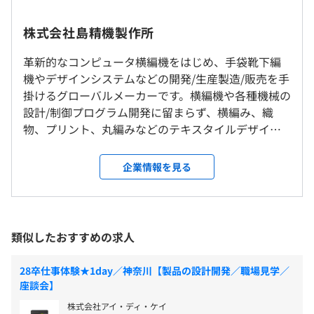
21.9年
受動喫煙防止措置に関する事項
【採用時】
屋内禁煙／屋外に喫煙場所あり
・週休2日制（自社カレンダー方式採用）（年間休日122
株式会社島精機製作所
・社内勉強会の開催
日）
革新的なコンピュータ横編機をはじめ、手袋靴下編
・先輩社員とのバディ制度
・有給休暇
研修の有無及び内容
機やデザインシステムなどの開発/生産製造/販売を手
・慶弔休暇
・新入社員研修
わかやま電鉄貴志川線「神前」駅下車 徒歩10分
掛けるグローバルメーカーです。横編機や各種機械の
・年末年始
・語学研修
設計/制御プログラム開発に留まらず、横編み、織
・GW休暇
・新任役職者研修
物、プリント、丸編みなどのテキスタイルデザイン
・夏季休暇
Windows ワークステーション
・プログラミング研修
やシミュレーションに特化したソフトウェアを搭載
など
する3Dデザインシステム「SDS-ONE APEXシリー
企業情報を見る
自己啓発支援の有無及びその内容
ズ」を開発しています。アパレル・ファッションをは
・通信教育
じめ、多彩なアイテムの企画デザインからバーチャ
【採用時】
毎日チーム単位で朝ミーティングをおこない、進捗確認を
・語学研修
ルサンプリング、生産への連結、ECまで活用領域は
・残業代
しています。気軽に相談・サポートできる体制です。
・上記費用の一部負担
幅広いです。 APEXシリーズは、進化し続けてきたハ
・交通費支給
類似したおすすめの求人
キャリアコンサルティング制度の有無及びその内容
ードウェア・ソフトウェア一体型のデザインシステ
・役職手当
【開発環境】
ム『All in Oneシステム』と、業界No.1のサブスクリ
なし
・家族手当
言語：C、C++、Python
28卒仕事体験★1day／神奈川【製品の設計開発／職場見学／
プション型ニットデザインソフト『APEXFiz（エイペ
社内検定等の制度の有無及びその内容
・住宅手当（規定あり）
座談会】
ックス・フィズ）』の2つで構成されています。企
なし
株式会社アイ・ディ・ケイ