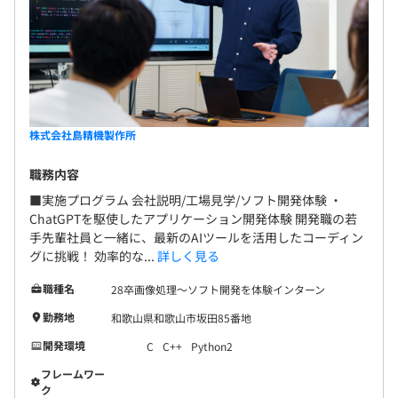
株式会社島精機製作所
職務内容
■実施プログラム 会社説明/工場見学/ソフト開発体験 ・
ChatGPTを駆使したアプリケーション開発体験 開発職の若
手先輩社員と一緒に、最新のAIツールを活用したコーディン
グに挑戦！ 効率的な...
詳しく見る
職種名
28卒画像処理〜ソフト開発を体験インターン
勤務地
和歌山県和歌山市坂田85番地
開発環境
C
C++
Python2
フレームワー
ク