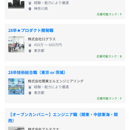
画・デザインのDX化を実現し、サステナブルなモノ
経験・能力により優遇
づくりに貢献しているサービスです。「企画通りの商
神奈川県
品が上がってこない」「3Dバーチャルサンプルの品
【採用時】
応募可能ランク：F
質が低い」など、業界が抱える悩みをすべて解決し
・年2回（7月、12月）
前年度の月平均所定外労働時間の実績
ます。さらにコンピュータ横編機と連携することで企
28卒★プロダクト開発職
9.1時間
画段階からムダを省き、一貫してサステナブルなも
前年度の有給休暇の平均取得日数
株式会社ログラス
のづくりを推進していくことができ、業界の構造そ
450万 〜 600万円
14.9日
のものを変えることができます。 当社でエンジニア
【採用時】年1回（4月）
東京都
前事業年度の育児休業取得者数／出産者数
として働く魅力は、アパレルファッション業界の変
応募可能ランク：B
男性18人/21人
革を目指し、業界の最先端で機械を制御するソフト
女性11人/11人
開発やIT化を促進するWEBサービス、自社システム
28卒技術総合職（東京 or 茨城）
役員及び管理的地位にある者に占める女性の割合
のアプリ開発に携われることです。開発本部と生産本
社会保険完備（健康保険、厚生年金、雇用保険、労災保
株式会社関東エルエンジニアリング
部を同じ拠点に置いており、モノづくりやシステム
役員25.0%
険）、GLTD制度
経験・能力により優遇
開発に一貫して関われる点が特徴です。創業来62
管理職4.9%
東京都
年、世界初のものづくりに挑み続けてきました。 頼
応募可能ランク：F
れる仲間とともに世界初のモノづくりへ挑戦しませ
んか？
雇用関係なし
【オープンカンパニー】エンジニア職（関東・中部東海・関
西）
株式会社アルテクナ