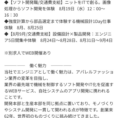
◆【ソフト開発職/交通費支給】ニットをITで創る。画像
処理からソフト開発を体験 8月19日（水）12：00～
16：30
◆強度計算から部品選定まで体験する機械設計1Day仕事
体験 8月、8月25日
◆【8月9月/交通費支給】設備設計×製品開発：エンジニ
ア5日間集中体験 8月24日～8月28日、8月31日～9月4日
※別求人でWEB開催あり
――――― 働く魅力 ―――――
当社でエンジニアとして働く魅力は、アパレルファッショ
ン業界の変革を目指し、
業界の最先端で機械を制御するソフト開発やIT化を促進す
るWEBサービス、自社システムのアプリ開発に携われる
ことです。
開発本部と生産本部を同じ拠点に置いており、モノづくり
やシステム開発に一貫して関われる点が特徴です。創業来
62年、世界初のものづくりに挑み続けてきました。