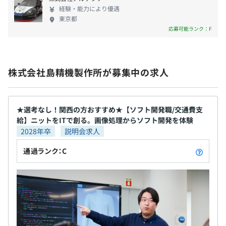
経験・能力により優遇
3カ月（条件などの変更はありません）
東京都
応募可能ランク：F
株式会社島精機製作所が募集中の求人
★選考なし！関西の方おすすめ★【ソフト開発職/交通費支
給】ニットをITで創る。画像処理からソフト開発を体験
2028年卒
説明会求人
通過ランク：C