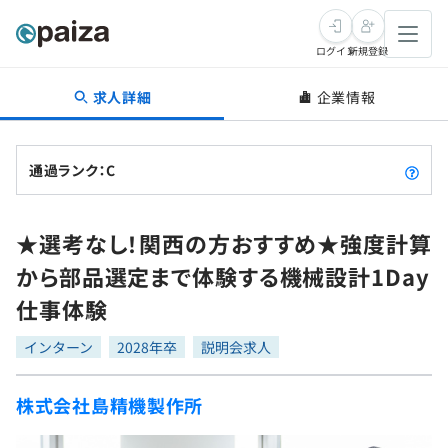
ログイン
新規登録
求人詳細
企業情報
転職・キャリア
未経験転職
求人検索
通過ランク：C
新卒就活
求人検索
インタビュー
★選考なし！関西の方おすすめ★強度計算
学習
求人検索
インタビュー
転職成功ガイド
から部品選定まで体験する機械設計1Day
本選考
スキルチェック
講座一覧
仕事体験
転職成功ガイド
転職エージェント
ゲーム・マンガ
インターン
プログラミング言語
インターン
問題集
2028年卒
説明会求人
メディア
SQL
4択課題
株式会社島精機製作所
新卒エージェント
paizaとは？
Tech Team Journal
評価結果一覧
ナレッジ