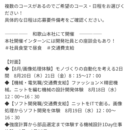
複数のコースがあるのでご希望のコース・日程をお選びく
ださい！
具体的な日程は応募要件備考をご確認ください。
――――― 和歌山本社にて開催 ―――――
本社開催インターンには開発社員との座談会もあり！
＃社員食堂で昼食 ＃交通費支給
【対面】
◆【8月/画像処理体験】モノづくりの自動化を考える2日
間 8月20日（木）21日（金）8：15～17：00
◆【機械・電気職/交通費支給】ファッション×精密機
械。ニットを編む機械の設計開発体験 8月18日（水）
12：00～16：30
◆【ソフト開発職/交通費支給】ニットをITで創る。画像
処理からソフト開発を体験 8月19日（水）12：00～
16：30
◆強度計算から部品選定まで体験する機械設計1Day仕事