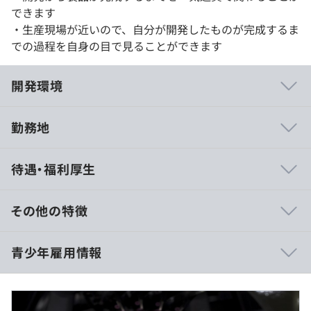
できます
・生産現場が近いので、自分が開発したものが完成するま
での過程を自身の目で見ることができます
開発環境
勤務地
・ハードウェアやソフトウェアから自社開発しています
待遇・福利厚生
・開発と製造が同じ敷地内にあり、部署間の連携がスムー
ズにとれる環境です
・開発開始から製品が完成するまで、ものづくりの全工程
その他の特徴
に携わることができます
【採用時】
青少年雇用情報
・大卒：241,000円
・院卒：251,000円
※残業時間に応じて残業代を別途支給いたします。
■世界初の技術「ホールガーメント横編機」
従来のニット製品の製造方法を覆す当社独自の技術。現代