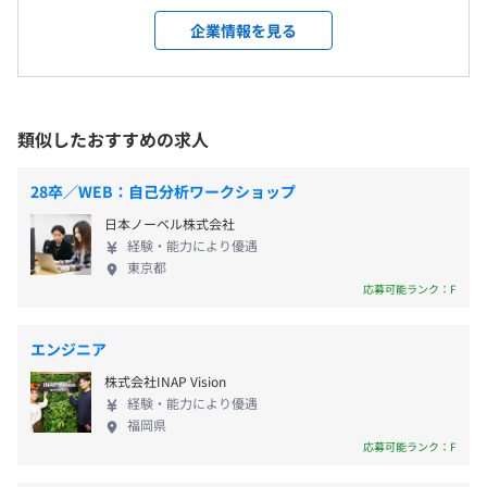
など
する3Dデザインシステム「SDS-ONE APEXシリー
企業情報を見る
自己啓発支援の有無及びその内容
ズ」を開発しています。アパレル・ファッションをは
・通信教育
じめ、多彩なアイテムの企画デザインからバーチャ
【採用時】
毎日チーム単位で朝ミーティングをおこない、進捗確認を
・語学研修
ルサンプリング、生産への連結、ECまで活用領域は
・残業代
しています。気軽に相談・サポートできる体制です。
・上記費用の一部負担
幅広いです。 APEXシリーズは、進化し続けてきたハ
・交通費支給
類似したおすすめの求人
キャリアコンサルティング制度の有無及びその内容
ードウェア・ソフトウェア一体型のデザインシステ
・役職手当
【開発環境】
ム『All in Oneシステム』と、業界No.1のサブスクリ
なし
・家族手当
言語：C、C++、Python
28卒／WEB：自己分析ワークショップ
プション型ニットデザインソフト『APEXFiz（エイペ
社内検定等の制度の有無及びその内容
・住宅手当（規定あり）
日本ノーベル株式会社
ックス・フィズ）』の2つで構成されています。企
なし
経験・能力により優遇
画・デザインのDX化を実現し、サステナブルなモノ
東京都
づくりに貢献しているサービスです。「企画通りの商
応募可能ランク：F
品が上がってこない」「3Dバーチャルサンプルの品
【採用時】
質が低い」など、業界が抱える悩みをすべて解決し
・年2回（7月、12月）
前年度の月平均所定外労働時間の実績
エンジニア
ます。さらにコンピュータ横編機と連携することで企
9.1時間
株式会社INAP Vision
画段階からムダを省き、一貫してサステナブルなも
前年度の有給休暇の平均取得日数
経験・能力により優遇
のづくりを推進していくことができ、業界の構造そ
福岡県
14.9日
のものを変えることができます。 当社でエンジニア
【採用時】年1回（4月）
応募可能ランク：F
前事業年度の育児休業取得者数／出産者数
として働く魅力は、アパレルファッション業界の変