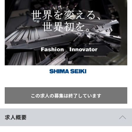
イベント・セミナー
paiza times
再チャレンジ結果一覧
リファレンス
インタビュー
note
就活成功ガイド
プラン
個人向けプラン
法人向けプラン
学校向けプラン
契約内容・クーポン
この求人の募集は終了しています
求人概要