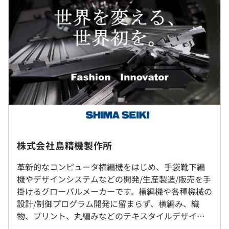
過去３年間の新卒採用者数・離職者数
のものづくりに欠かすことができない「サステナブルなも
のづくり」を実現する横編機です。
前年度 採用者数13人 離職者数0人
【採用時】
2年度前 採用者数8人 離職者数0人
■シミュレーション技術トップクラス！ ニットデザイン
9：00～17：45
3年度前 採用者数13人 離職者数2人
ソフト：『SDS-ONE APEX』
※開発部門は出勤時間選択可
過去３年間の新卒採用者数の男女別人数
基本機能をはじめ、最高品質のニット・織物・タオルのデ
休憩時間：【採用時】12：30～13：15（45分）
前年度 男性9人 女性4人
ザインやシミュレーションの全機能を完備。多様なソフト
平均残業時間：【採用時】平均20～30時間／月
2年度前 男性4人 女性4人
のラインアップを用意しており、お客様のニーズに合わ
転勤はありません。
3年度前 男性9人 女性4人
せ、アップグレードにも対応しています。
平均勤続年数
21.9年
受動喫煙防止措置に関する事項
【採用時】
屋内禁煙／屋外に喫煙場所あり
・週休2日制（自社カレンダー方式採用）（年間休日122
株式会社島精機製作所
・社内勉強会の開催
日）
革新的なコンピュータ横編機をはじめ、手袋靴下編
・先輩社員とのバディ制度
・有給休暇
研修の有無及び内容
機やデザインシステムなどの開発/生産製造/販売を手
・慶弔休暇
・新入社員研修
わかやま電鉄貴志川線「神前」駅下車 徒歩10分
掛けるグローバルメーカーです。横編機や各種機械の
・年末年始
・語学研修
設計/制御プログラム開発に留まらず、横編み、織
・GW休暇
・新任役職者研修
物、プリント、丸編みなどのテキスタイルデザイン
・夏季休暇
Windows ワークステーション
・プログラミング研修
やシミュレーションに特化したソフトウェアを搭載