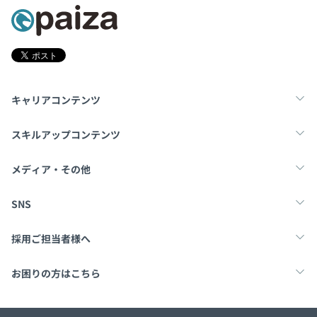
キャリアコンテンツ
転職・キャリア
未経験転職
新卒就活
スキルアップコンテンツ
学習
スキルチェック
マンガ・ゲーム
メディア・その他
Tech Team Journal
paiza times
note
SNS
X
Facebook
採用ご担当者様へ
採用・教育をお考えの企業様へ
中途求人掲載はこちら
お困りの方はこちら
paizaとは？
お問い合わせ・FAQ