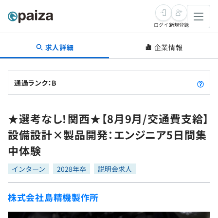
ログイン
新規登録
求人詳細
企業情報
転職・キャリア
未経験転職
求人検索
通過ランク：B
新卒就活
求人検索
インタビュー
★選考なし！関西★【8月9月/交通費支給】
学習
求人検索
インタビュー
転職成功ガイド
設備設計×製品開発：エンジニア5日間集
本選考
スキルチェック
講座一覧
中体験
転職成功ガイド
転職エージェント
ゲーム・マンガ
インターン
プログラミング言語
インターン
問題集
2028年卒
説明会求人
メディア
SQL
4択課題
株式会社島精機製作所
新卒エージェント
paizaとは？
Tech Team Journal
評価結果一覧
ナレッジ