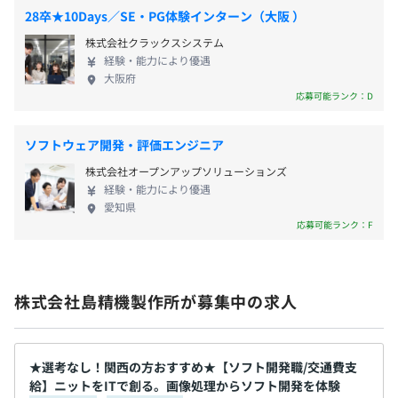
男性18人/21人
革を目指し、業界の最先端で機械を制御するソフト
28卒★10Days／SE・PG体験インターン（大阪 ）
女性11人/11人
開発やIT化を促進するWEBサービス、自社システム
株式会社クラックスシステム
役員及び管理的地位にある者に占める女性の割合
のアプリ開発に携われることです。開発本部と生産本
社会保険完備（健康保険、厚生年金、雇用保険、労災保
経験・能力により優遇
部を同じ拠点に置いており、モノづくりやシステム
役員25.0%
険）、GLTD制度
大阪府
開発に一貫して関われる点が特徴です。創業来62
管理職4.9%
応募可能ランク：D
年、世界初のものづくりに挑み続けてきました。 頼
れる仲間とともに世界初のモノづくりへ挑戦しませ
ソフトウェア開発・評価エンジニア
んか？
雇用関係なし
株式会社オープンアップソリューションズ
経験・能力により優遇
愛知県
応募可能ランク：F
3カ月（条件などの変更はありません）
株式会社島精機製作所が募集中の求人
★選考なし！関西の方おすすめ★【ソフト開発職/交通費支
給】ニットをITで創る。画像処理からソフト開発を体験