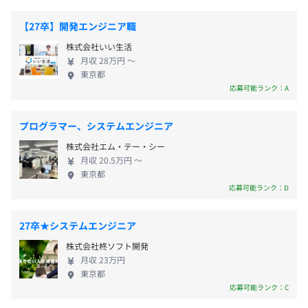
っているため、その中で自らのスキルアップを図り
■所定労働時間: 08時間00分
ており、うち7割が中途入社社員で、プログラミング経験
キャリアを築くことが可能です。 医療の分野は今後
休憩時間：60分
【27卒】開発エンジニア職
がまだ浅い方もしっかり学んでいただける環境です。
高齢化に伴い、ニーズの更なる拡大が見込まれてい
平均残業時間：平均20時間／月
株式会社いい生活
ます。広がるマーケットに対してこれまでのご経験を
月収 28万円 〜
生かしながら、「医療×システム」の両軸でキャリ
東京都
アを形成しませんか？
応募可能ランク：A
【年間休日124日】
■完全週休2日制（土日祝日）
プログラマー、システムエンジニア
■年末年始休暇（5日）
株式会社エム・テー・シー
■有給休暇
月収 20.5万円 〜
∟入社半年経過時点10日 最高付与日数20日 入社時3～10
東京都
応募可能ランク：D
日付与
※入社時期により異なります
■慶弔休暇
27卒★システムエンジニア
チームは4名〜6名で編成され、プロジェクトリーダー、
■特別休暇
マネジャーがしっかりサポートします。
株式会社柊ソフト開発
■リフレッシュ休暇
月収 23万円
東京都
◎休日出勤はございますが、その分の代休や有給は積極的
応募可能ランク：C
に消化していただくよう声掛けをし、努めています。