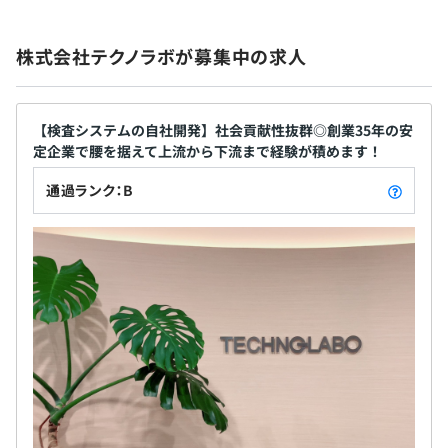
株式会社テクノラボが募集中の求人
■通勤手当（月額50,000円まで／会社規定に基づき支
給）
【検査システムの自社開発】社会貢献性抜群◎創業35年の安
■残業手当（超過分別途支給）
定企業で腰を据えて上流から下流まで経験が積めます！
通過ランク：B
賞与実績年2回（年平均3カ月分)＋決算賞与
年に1度、6月に昇降格
健康保険、厚生年金保険、雇用保険、労災保険