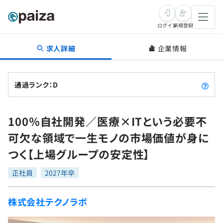
ログイン
新規登録
求人詳細
企業情報
転職・キャリア
未経験転職
求人検索
通過ランク：D
新卒就活
求人検索
インタビュー
100％自社開発／医療×ITという必要不
学習
求人検索
インタビュー
転職成功ガイド
可欠な領域で一生モノの市場価値が身に
本選考
スキルチェック
講座一覧
つく【上場グループの安定性】
転職成功ガイド
転職エージェント
ゲーム・マンガ
インターン
プログラミング言語
正社員
問題集
2027年卒
メディア
SQL
4択課題
株式会社テクノラボ
新卒エージェント
paizaとは？
Tech Team Journal
評価結果一覧
ナレッジ