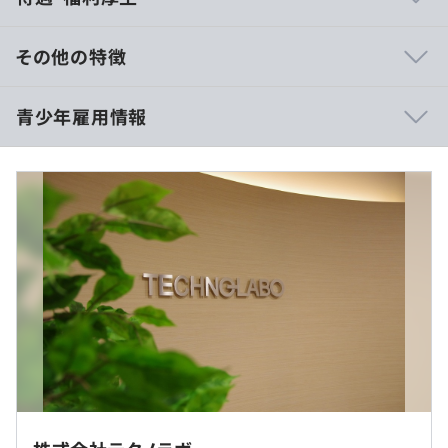
少数精鋭企業としてレベルの高さを誇るテクノラボは、開
発の100%を自社内にておこなっています。
その他の特徴
お客様のニーズに合わせたオーダーメイドを主軸として、
主に臨床検査システムの開発や製造、販売、保守までを一
【想定年収360万円～400万円】
青少年雇用情報
貫しておこなっています。
■賃金形態：月給制
経験や知識はもちろん、あなたの“人間としての魅力”を充
■賃金の決定方法：当社規定により決定いたします
分に発揮していただける職場です。
■月給：約197,000円～
自社開発のシステムになるため、クライアントからの強い
・基本給：約258,600円～
要望／納期に追われることはありません。
・固定残業代：40時間分、約61,600円～（超過分は別途
過去３年間の新卒採用者数・離職者数
支給）
前年度 採用者数0人 離職者数0人
2年度前 採用者数1人 離職者数0人
【月給例】
3年度前 採用者数1人 離職者数1人
■大学卒･専門4年課程卒
OJTおよび社外研修制度
過去３年間の新卒採用者数の男女別人数
∟月給280,900円（基本給214,000円＋開発手当66,900
前年度 男性0人 女性0人
円）
2年度前 男性1人 女性0人
■専門3年課程卒
◆出張について
3年度前 男性1人 女性0人
∟月給269,100円（基本給205,000円 ＋ 開発手当64,100
オブジェクト指向
全国展開しておりますので、遠隔地プロジェクトの場合は
平均勤続年数
円）
出張となる場合があります。（出張手当制度あり）
9.0年