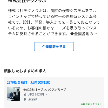
株式会社テクノラボ
■専門2年課程卒
※転勤はありません。
∟月給258,600円（基本給197,000円 ＋ 開発手当61,600
株式会社テクノラボは、病院の検査システムをフル
円）
ラインナップで持っている唯一の医療系システム会
就業場所の変更範囲
研修の有無及び内容
社です。設計、開発、導入までを一貫しておこなって
＜雇入時＞
【モデル年収例】
いるため、お客様の細かなニーズを汲み取ってシス
東京本社
外部にてビジネススキル研修、社内にて医療業界及び検査
例1）660万円 入社11年目 メンバー／35歳／月給46万円
テムに反映させることができます。 ◆全国各地の医
＜変更範囲＞
に関する座学研修、OJT
例2）707万円 入社16年目 メンバー／40歳／月給49万円
療機関で、わたしたちのシステムが活躍していま
会社の定める場所（テレワークをおこなう場所を含む）
例3）790万円 入社23年目 メンバー／44歳／月給55万円
す！ お客様と弊社技術者との間で綿密な打合せをお
企業情報を見る
こない、病院ごとにマッチしたオンリーワンシステ
受動喫煙防止措置に関する事項
ムを提供。その結果、お客様からは次期システム更
前事業年度の育児休業取得者数／出産者数
敷地内全面禁煙
【開発環境】
新の際にも再び採用いただくなど、リピート率は
男性0人/0人
※出張の際、喫煙環境は病院先により異なります。
■OS：Linux、Windows
90％と高い水準を誇っています。 ＜総稼働施設数
女性0人/0人
類似したおすすめの求人
（※
想定年収
は年収提示額を保証するものではありません）
■DB：SYBASE、MS SQL Server
136件（2020年4月現在）＞ ・500床以上：21件 ・
役員及び管理的地位にある者に占める女性の割合
■言語：C、VB.NET、ASP.NET
300床以上499床以下：32件 ・299床以下：53件 ・検
27卒総合職IT（社内DX推進）
役員0.0%
■NW：TCP／IPなど
査センター、その他：30件 ◆やりがいのある医療シ
東京メトロ丸ノ内線「新高円寺駅」より徒歩1分
管理職0.0%
株式会社オープンハウスグループ
ステム開発でスキルアップ お客様と直接やり取りを
9:00～18:00
月収 36万円 〜
する上流工程からプログラミングまで、幅広く活躍
【事業場外みなし労働時間制】
東京都
する機会があります。上流から下流まで自社でおこな
応募可能ランク：C
■1日あたりのみなし労働時間：10時間0分
システム部には部長を含め約28名のエンジニアが在籍し