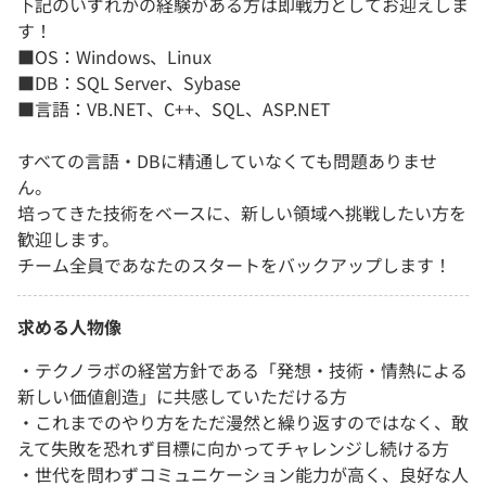
下記のいずれかの経験がある方は即戦力としてお迎えしま
す！
■OS：Windows、Linux
■DB：SQL Server、Sybase
■言語：VB.NET、C++、SQL、ASP.NET
すべての言語・DBに精通していなくても問題ありませ
ん。
培ってきた技術をベースに、新しい領域へ挑戦したい方を
歓迎します。
チーム全員であなたのスタートをバックアップします！
求める人物像
・テクノラボの経営方針である「発想・技術・情熱による
新しい価値創造」に共感していただける方
・これまでのやり方をただ漫然と繰り返すのではなく、敢
えて失敗を恐れず目標に向かってチャレンジし続ける方
・世代を問わずコミュニケーション能力が高く、良好な人