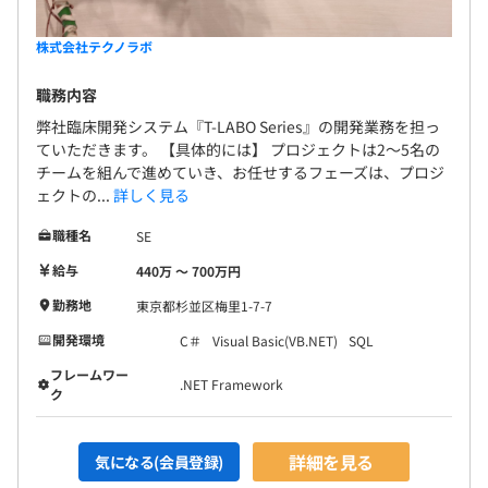
株式会社テクノラボ
無期雇用
職務内容
弊社臨床開発システム『T-LABO Series』の開発業務を担っ
ていただきます。 【具体的には】 プロジェクトは2～5名の
チームを組んで進めていき、お任せするフェーズは、プロジ
3カ月（試用期間中は慶弔休暇含む有給休暇のみ対象外・
ェクトの...
詳しく見る
それ以外の待遇に差異なし・延長の場合は最長6ヶ月ま
職種名
SE
で）
給与
440万 〜 700万円
勤務地
東京都杉並区梅里1-7-7
開発環境
C＃
Visual Basic(VB.NET)
SQL
フレームワー
.NET Framework
ク
詳細を見る
気になる(会員登録)