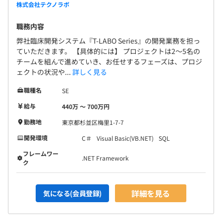
株式会社テクノラボ
職務内容
弊社臨床開発システム『T-LABO Series』の開発業務を担っ
ていただきます。 【具体的には】 プロジェクトは2～5名の
チームを組んで進めていき、お任せするフェーズは、プロジ
ェクトの状況や...
詳しく見る
職種名
SE
給与
440万 〜 700万円
勤務地
東京都杉並区梅里1-7-7
開発環境
C＃
Visual Basic(VB.NET)
SQL
フレームワー
.NET Framework
ク
詳細を見る
気になる(会員登録)