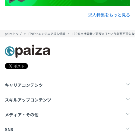
求人特集をもっと見る
paizaトップ
IT/Webエンジニア求人情報
100％自社開発／医療×ITという必要不可
キャリアコンテンツ
転職・キャリア
未経験転職
新卒就活
スキルアップコンテンツ
学習
スキルチェック
マンガ・ゲーム
メディア・その他
Tech Team Journal
paiza times
note
SNS