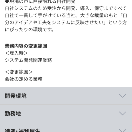
◆現場の声に直接触れる自社開発
自社システムのため受注から開発、導入、保守まですべて
自社で一貫して手がけている当社。大きな裁量のもと「自
分のアイデアや工夫をシステムに反映させたい」という方
にぴったりの環境です。
業務内容の変更範囲
＜雇入時＞
システム開発関連業務
＜変更範囲＞
会社の定める業務
開発環境
勤務地
〜ひとりひとりの思いに応える・全員で成長していく。テ
待遇・福利厚生
クノラボは新しい仲間を求めています！〜