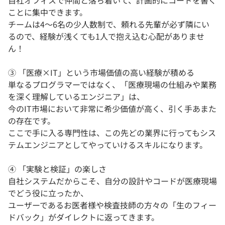
自社オフィスで仲間と落ち着いて、計画的にコードを書く
ことに集中できます。
チームは4〜6名の少人数制で、頼れる先輩が必ず隣にい
るので、経験が浅くても1人で抱え込む心配がありませ
ん！
③ 「医療×IT」という市場価値の高い経験が積める
単なるプログラマーではなく、「医療現場の仕組みや業務
を深く理解しているエンジニア」は、
今のIT市場において非常に希少価値が高く、引く手あまた
の存在です。
ここで手に入る専門性は、この先どの業界に行ってもシス
テムエンジニアとしてやっていけるスキルになります。
④ 「実験と検証」の楽しさ
自社システムだからこそ、自分の設計やコードが医療現場
でどう役に立ったか、
ユーザーであるお医者様や検査技師の方々の「生のフィー
ドバック」がダイレクトに返ってきます。