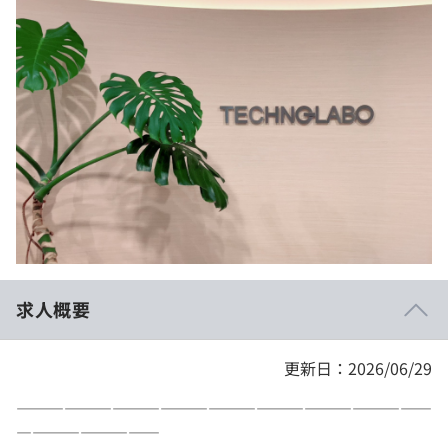
イベント・セミナー
paiza times
再チャレンジ結果一覧
リファレンス
インタビュー
note
就活成功ガイド
プラン
個人向けプラン
法人向けプラン
学校向けプラン
求人概要
契約内容・クーポン
更新日：2026/06/29
――――――――――――――――――――――――――
―――――――――