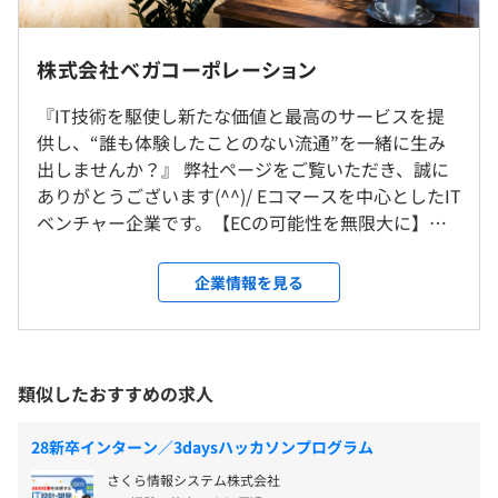
※住宅手当は下限10,000円を全員に一律支給し、条件に
■スクラム開発実施
より上限25,000円まで支給致します
受動喫煙防止措置に関する事項
住宅補助手当（実家暮らしの方）….10,000円
株式会社ベガコーポレーション
研修の有無及び内容
敷地内禁煙（喫煙場所あり）
住宅手当（一人暮らしの方）….10,000円～上限25,000
新人研修、新人フォロー研修、メンター・インストラクタ
円（家賃の半額）
『IT技術を駆使し新たな価値と最高のサービスを提
開発マシンはMac/Windows、デスクトップ/ノートの2軸
ー研修、マネジメント研修、経営層研修、eラーニング、
※通勤手当は県内に限り全額支給いたします
供し、“誰も体験したことのない流通”を一緒に生み
でそれぞれ選択可能です。ディスプレイは3枚まで支給可
手上げ研修
※新人1年目の半年間は、社内交流のためランチ手当が毎
出しませんか？』 弊社ページをご覧いただき、誠に
能です。
自己啓発支援の有無及びその内容
・地下鉄「櫛田神社前駅」より徒歩1分
月付与されます。
ありがとうございます(^^)/ Eコマースを中心としたIT
有料版のエディタも必要に応じて利用できます。
・西鉄バス「キャナルシティ博多前バス停」より徒歩1分
業務に資するとして会社が認めた資格取得者への手当支
※等級により変動がございます（スキルやインターンでの
ベンチャー企業です。【ECの可能性を無限大に】を
給、知識をつけるための書籍購入補助
成果等により判断）
VISIONに掲げ、国内に事業を展開しています。
メンター制度の有無
■2026年卒 給与実績例
◆LOWYA-国内向け家具Eコマース事業- インターネッ
企業情報を見る
月給292,888 円以上
ト上に家具・インテリアショップを複数サイト展開
あり
現在エンジニアは60名弱。平均年齢は30代です。
（基本給248,400 円＋固定残業代 19,488 円 住宅手当
しています。 自社で企画した家具・インテリア等を
キャリアコンサルティング制度の有無及びその内容
25,000 円）
製造委託先にて製作し、自社内で商品の撮影や販売
上司および人事によるキャリアなどに関する相談を実施
webページの制作、販売促進・広告宣伝を通じてお
社内検定等の制度の有無及びその内容
類似したおすすめの求人
客様のもとへお届けいたします。 家具をインターネ
スキルマスター制度
ットを通して販売するだけでなく、IT技術を使って
会社が認定した資格を取得した際に、受験料の補助や祝い
28新卒インターン／3daysハッカソンプログラム
流通（買い方）に変革を起こします。 ■お客様の満
――― 昨年の採用情報 ―――
金(一部資格のみ)を支給する制度
さくら情報システム株式会社
足と感動をかなえる唯一のEコマース企業へ 当社は、
フレックスタイム制（コアタイム10～15時）休憩60分