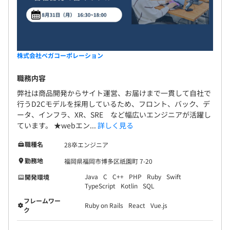
株式会社ベガコーポレーション
職務内容
弊社は商品開発からサイト運営、お届けまで一貫して自社で
行うD2Cモデルを採用しているため、フロント、バック、デ
ータ、インフラ、XR、SRE など幅広いエンジニアが活躍し
ています。 ★webエン...
詳しく見る
職種名
28卒エンジニア
勤務地
福岡県福岡市博多区祇園町 7-20
Java
C
C++
PHP
Ruby
Swift
開発環境
TypeScript
Kotlin
SQL
フレームワー
Ruby on Rails
React
Vue.js
ク