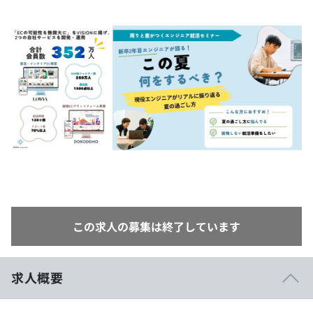
イベント・セミナー
paiza times
再チャレンジ結果一覧
リファレンス
インタビュー
note
就活成功ガイド
プラン
個人向けプラン
法人向けプラン
学校向けプラン
契約内容・クーポン
この求人の募集は終了しています
求人概要