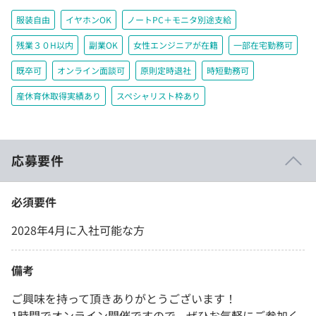
服装自由
イヤホンOK
ノートPC＋モニタ別途支給
残業３０H以内
副業OK
女性エンジニアが在籍
一部在宅勤務可
既卒可
オンライン面談可
原則定時退社
時短勤務可
産休育休取得実績あり
スペシャリスト枠あり
応募要件
必須要件
2028年4月に入社可能な方
備考
ご興味を持って頂きありがとうございます！
1時間でオンライン開催ですので、ぜひお気軽にご参加く