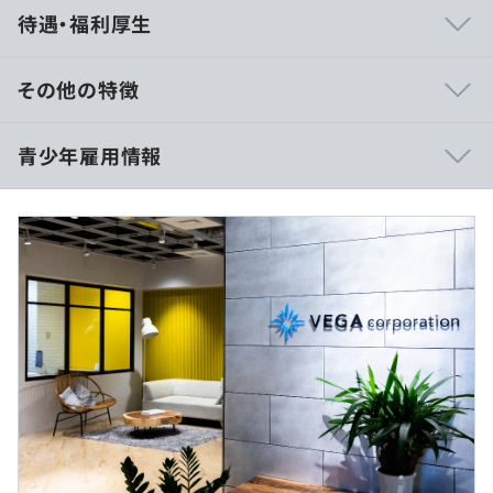
技術選定はエンジニアに裁量があり、新たな企画が日々採
待遇・福利厚生
用され、世界的な事業を構築していけます。
自分のチャレンジしたい技術などを自主的に提案していけ
る環境です。
その他の特徴
――― 昨年の採用情報 ―――
青少年雇用情報
■住宅手当対象（例1）
■LOWYA（ロウヤ）
月給257,946 円以上
https://www.low-ya.com/
（基本給216,000 円＋固定残業代 16,946 円 住宅手当
25,000 円）
過去３年間の新卒採用者数・離職者数
前年度 採用者数7人 離職者数0人
■住宅補助手当対象（例2）
2年度前 採用者数12人 離職者数2人
月給243,730 円以上
3年度前 採用者数11人 離職者数0人
（基本給216,000 円＋固定残業代 17,730 円 住宅補助手当
■社内勉強会の開催
過去３年間の新卒採用者数の男女別人数
10,000 円）
■書籍、社外勉強会・カンファレンス参加費用の補助制度
前年度 男性2人 女性5人
■メンター制度
2年度前 男性9人 女性3人
※固定残業代10時間分が含まれています。10時間超過の
■評価、表彰制度（社内表彰）
3年度前 男性5人 女性6人
場合は別途支給致します
■OSSプロジェクトへの参加
オンラインの開催です。