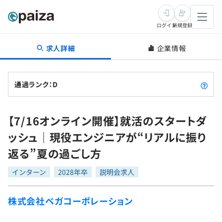
ログイン
新規登録
求人詳細
企業情報
転職・キャリア
未経験転職
求人検索
通過ランク：D
新卒就活
求人検索
インタビュー
【7/16オンライン開催】就活のスタートダ
学習
求人検索
インタビュー
転職成功ガイド
ッシュ｜現役エンジニアが“リアルに振り
本選考
スキルチェック
講座一覧
返る”夏の過ごし方
転職成功ガイド
転職エージェント
ゲーム・マンガ
インターン
プログラミング言語
インターン
問題集
2028年卒
説明会求人
メディア
SQL
4択課題
株式会社ベガコーポレーション
新卒エージェント
paizaとは？
Tech Team Journal
評価結果一覧
ナレッジ