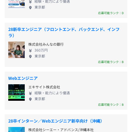
経験・能力により優遇
2004年にEコマースで家具インテリア商品の販売を始
休憩時間：休憩60分
東京都
め、2015年から世界へ向けてグローバルECプラット
平均残業時間：平均14時間／月
応募可能ランク：D
フォームをスタートしました！ 変化の激しいEコマー
前年度の月平均所定外労働時間の実績
ス市場をマーケット分析・数値分析をおこないなが
28新卒エンジニア（フロントエンド、バックエンド、インフ
14.0時間
ら、日々新たなサービスの開拓をおこなっています。
ラ）
役員及び管理的地位にある者に占める女性の割合
創業当時はたった2名でスタートしたベガコーポレー
――― 昨年の採用情報 ―――
株式会社みんなの銀行
役員0.0%
ションも創立から22年目を迎え、従業員数は300名を
・週休2日制（土・日）
360万円
管理職21.0%
超え、 今後は、創業当初のスピリッツをより意識
・祝日
東京都
し、今のマーケットにない新しいEコマースに向け
・有給休暇（入社日より5日支給）
応募可能ランク：B
て、研究開発などをおこないながら、日本から世界
・夏季休暇
に向けて挑戦していきます。 ■チャンスをつくりだ
・年末年始休暇
Webエンジニア
すことができるのは、成長企業ならでは！ IT技術が
・慶弔休暇
エキサイト株式会社
日々進化し、新たなデバイスが登場してきている現
・リフレッシュ休暇
経験・能力により優遇
在、Eコマース企業は売上や会社規模を年々拡大して
・Sick Leave(有給病気休暇)
東京都
います。 これからは新たなステージへの挑戦として
ほか
応募可能ランク：B
さらなるサービスの展開を視野にいれています。 そ
のため、新たな部署・役割等が増設され、責任のあ
28卒インターン／Webエンジニア新卒向け（沖縄）
るポジションを任せてもらえるチャンスは無限大で
株式会社シーエー・アドバンス/沖縄本社