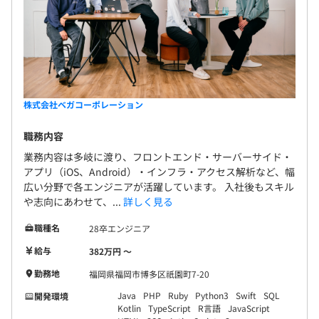
――― 昨年の採用情報 ―――
各種社会保険完備
（雇用保険、労災、厚生年金、健康保険）
株式会社ベガコーポレーション
雇用関係なし
職務内容
業務内容は多岐に渡り、フロントエンド・サーバーサイド・
アプリ（iOS、Android）・インフラ・アクセス解析など、幅
――― 昨年の採用情報 ―――
広い分野で各エンジニアが活躍しています。 入社後もスキル
試用期間3カ月（給与変更なし）
や志向にあわせて、...
詳しく見る
職種名
28卒エンジニア
給与
382万円 〜
勤務地
福岡県福岡市博多区祇園町7-20
Java
PHP
Ruby
Python3
Swift
SQL
開発環境
Kotlin
TypeScript
R言語
JavaScript