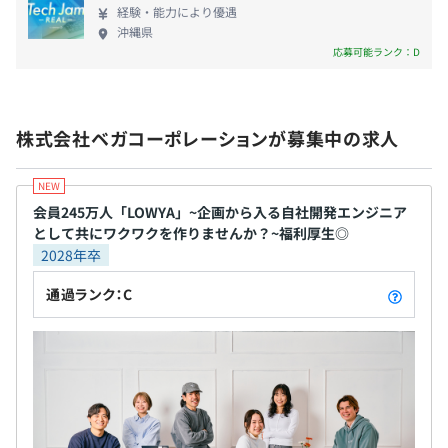
す。 1年目は最前線で知識や経験を身に付け、どんど
――― 昨年の採用情報 ―――
経験・能力により優遇
ん活躍してください。どう成長していけるかはあな
・通勤手当：交通費支給（実費支給）
沖縄県
たしだいです。会社とともに未来に向かって成長して
・社員持株会
応募可能ランク：D
いきましょう！ ■MAKE NEW STANDARDS 創業
・自社商品の社員割引
当初、「家具をインターネットで買う常識をつく
・住宅（補助）手当
る」がわたしたちのテーマでした。 それが今では、
株式会社ベガコーポレーションが募集中の求人
ネットで家具インテリア商品を購入する方も増え、
大手企業もネットに参入してくる時代となり、その
中でさらに成長していくためには、常にフレッシュ
――― 昨年の採用情報 ―――
会員245万人「LOWYA」~企画から入る自社開発エンジニア
でクリエイティブなアイデアが必要になります。 小
業績連動型賞与年2回（7月、12月）
として共にワクワクを作りませんか？~福利厚生◎
さいころからPCに触れる環境があったり、初めて持
2028年卒
った携帯がスマートフォンであったりと、常日頃か
らインターネットやSNSに触れている皆さんだから
通過ランク：C
こそ、できることがあるはずです！ 当社で、あなた
――― 昨年の採用情報 ―――
のアイデアをカタチにしてみませんか？「未知の常
・昇給年2回（4月・10月）
識を生み出す」方を待っています！
※人事考課による