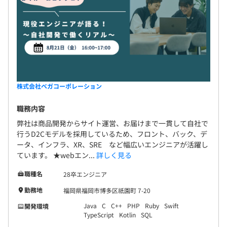
株式会社ベガコーポレーション
職務内容
弊社は商品開発からサイト運営、お届けまで一貫して自社で
行うD2Cモデルを採用しているため、フロント、バック、デ
ータ、インフラ、XR、SRE など幅広いエンジニアが活躍し
ています。 ★webエン...
詳しく見る
職種名
28卒エンジニア
勤務地
福岡県福岡市博多区祇園町 7-20
Java
C
C++
PHP
Ruby
Swift
開発環境
TypeScript
Kotlin
SQL