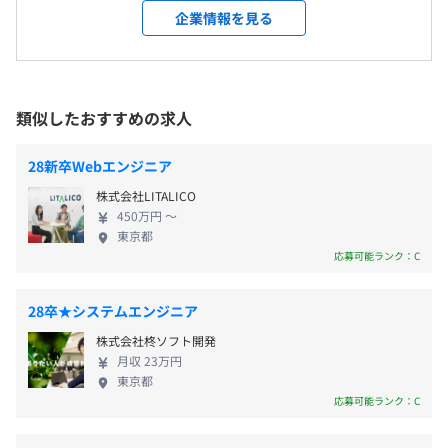
・有給休暇（入社日6日付与、入社半年経過後12日付与。
受動喫煙防止措置に関する事項
と成長し、AWS／インフラとアプリケーション開発
企業情報を見る
研修後は、まずはOJTのスタイルで実務に入っていきま
その後は入社半年経過日を起点として在籍年数に応じて有
・対策：あり
をワンストップで対応する案件も多いです。 大小さ
■官庁向けインフラ構築
す。
給を付与します。最大20日）
・対策内容：敷地内禁煙（喫煙場所あり）／屋内禁煙／屋
まざまな案件、幅広い工程、多様な技術に対応でき
LinuxServer、WindowsServer、VMware、JP1、AWSを
もちろん、先輩によるフォロー体制は万全。また、プロジ
・慶弔休暇
内原則禁煙（喫煙室あり）
る仕組みづくりに力を入れています。 また、エンジ
用いた環境構築
ェクト先の希望や相談にも応じますので、
ニアとしての技術を幅広く習熟できる点も当社の魅
類似したおすすめの求人
安心してキャリアアップしていける環境です。
力。ITスクールを運営しており、 未経験者が安心し
■飲食業向けインフラ保守
自己啓発支援の有無及びその内容
てIT業界に飛び込める体制をつくり上げています。
LinuxServer、VMware、Cisco、Zabbixなどを用いた運用
28新卒Webエンジニア
IT資格等を取得する為の支援を多数用意しています。
・通勤手当
社会に価値あるシステムを提供するため多彩な事業
保守
JR秋葉原駅 中央改札口より1分
IT書籍購入支援、IT資格受験費支援。
株式会社LITALICO
・家族手当
を展開していく、というのが創業当時からの変わら
都営新宿線岩本町駅 Ａ3出口地上から徒歩２分
450万円 〜
メンター制度の有無
・資格手当（例：基本情報5,000円／月など約45種類）
ぬ想いです。一緒にお客様のニーズを満たす、システ
【AWS・インフラ系】
日比谷線秋葉原駅 5番出口地上から徒歩1分
東京都
あり
・役職手当
ム／クラウドアーキテクチャをともにつくりましょ
■店舗向けWebサービス
応募可能ランク：C
・出張補助手当
う！ ■リモートワーク手当有 ■社員寮(IUターン歓
オンプレミス環境からサービス基盤の全面移行
・慶弔見舞金
迎) ■育休・産休・時短労働(男性の育休休暇取得実績
PostgreSQLからAmazon Auroraへの移行に伴い一部サー
28卒★システムエンジニア
・リモートワーク手当
あり) ■保養施設の利用 ■運動施設の利用 ■有給取
バレス化
株式会社柊ソフト開発
前年度の月平均所定外労働時間の実績
・サークル活動手当
得率80% ■年間休日数125日 ■月間平均残業12時間
月収 23万円
など
■リモートワーク率全社70%（フルリモート・出社
■電力企業向けデータ解析基盤の設計構築
12.0時間
東京都
と在宅のハイブリッド勤務含む） ■手当対象資格
AWSのLinuxServer上に、データ解析システムの構築を行
前年度の有給休暇の平均取得日数
応募可能ランク：C
数 45種類以上
う
12.0日