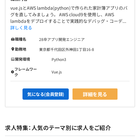
・言語：Python、JavaScript
vue.jsとAWS lambda(python)で作られた家計簿アプリのバ
・DB：PostgreSQL、MySQL、Oracle、SQL Server
グを直してみましょう。 AWS cloud9を使用し、AWS
・Web：Apache、Nginx
lambdaをデプロイすることで実践的なデバッグ・コーデ...
など
詳しく見る
職種名
28卒アプリ開発エンジニア
勤務地
東京都千代田区外神田1丁目16-8
◆人事評価は年2回、将来はマネジメントかスペシャリス
開発環境
Python3
トに◆
フレームワー
当社では年2回、360度手法による人事評価を行います。
Vue.js
ク
（会社や上司だけでなく、同僚や時にはお客様からも評価
頂きます）
詳細を見る
若手社員は特にそうですが、
気になる(会員登録)
半年経過するとスキルが大きく成長することがあるからで
す。
キャリアの方向性は、無理に予算偏重のマネジメントをし
求人特集：人気のテーマ別に求人をご紹介
てもらうことはなく、
徹底したヒアリングを行うことで、方向性を定めていま