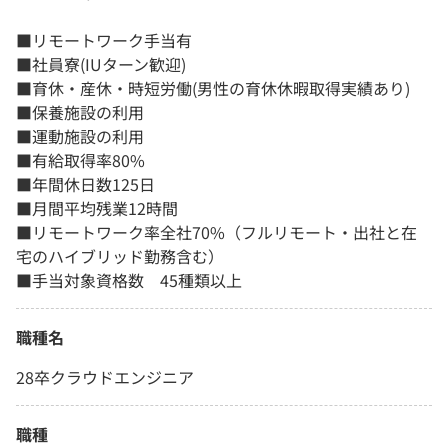
■リモートワーク手当有
■社員寮(IUターン歓迎)
■育休・産休・時短労働(男性の育休休暇取得実績あり)
■保養施設の利用
■運動施設の利用
■有給取得率80%
■年間休日数125日
■月間平均残業12時間
■リモートワーク率全社70%（フルリモート・出社と在
宅のハイブリッド勤務含む）
■手当対象資格数 45種類以上
職種名
28卒クラウドエンジニア
職種