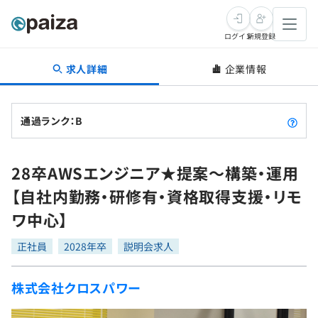
ログイン
新規登録
求人詳細
企業情報
転職・キャリア
未経験転職
求人検索
通過ランク：B
新卒就活
求人検索
インタビュー
28卒AWSエンジニア★提案～構築・運用
学習
求人検索
インタビュー
転職成功ガイド
【自社内勤務・研修有・資格取得支援・リモ
本選考
スキルチェック
講座一覧
ワ中心】
転職成功ガイド
転職エージェント
ゲーム・マンガ
インターン
プログラミング言語
正社員
問題集
2028年卒
説明会求人
メディア
SQL
4択課題
株式会社クロスパワー
新卒エージェント
paizaとは？
Tech Team Journal
評価結果一覧
ナレッジ