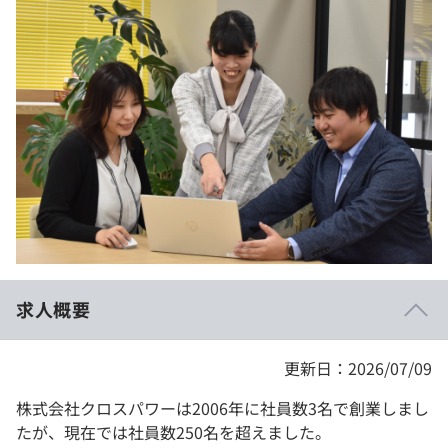
イベント・セミナー
paiza times
再チャレンジ結果一覧
リファレンス
インタビュー
note
就活成功ガイド
プラン
個人向けプラン
法人向けプラン
学校向けプラン
求人概要
契約内容・クーポン
更新日：2026/07/09
株式会社クロスパワーは2006年に社員数3名で創業しまし
たが、現在では社員数250名を超えました。