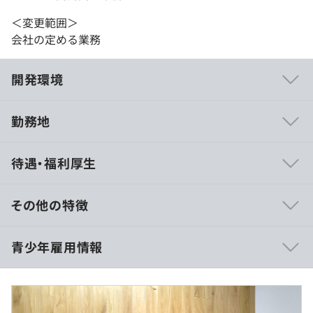
＜変更範囲＞
会社の定める業務
開発環境
勤務地
業務処理の能力に問題がなければ、大きな裁量を与えられ
待遇・福利厚生
ることです。
お客様とちかい距離で仕事をすることができます。
その他の特徴
■賃金形態：月給制
青少年雇用情報
■賃金の決定方法：当社規定により決定いたします
【アプリケーション開発】
■月給：271,250円
■メーカ向けBIシステム構築/BIダッシュボード構築
・基本給：約180,000円
KPI、コストを管理するデータレイク、BIダッシュボード
・固定残業代：12時間分含む（超過分は別途支給）
をAWS上に構築