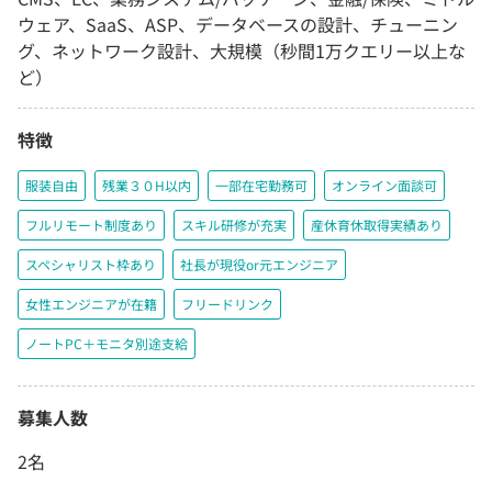
ウェア、SaaS、ASP、データベースの設計、チューニン
グ、ネットワーク設計、大規模（秒間1万クエリー以上な
ど）
特徴
服装自由
残業３０H以内
一部在宅勤務可
オンライン面談可
フルリモート制度あり
スキル研修が充実
産休育休取得実績あり
スペシャリスト枠あり
社長が現役or元エンジニア
女性エンジニアが在籍
フリードリンク
ノートPC＋モニタ別途支給
募集人数
2名