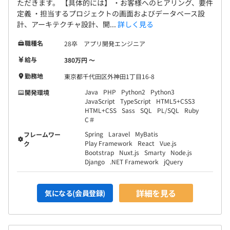
ただきます。 【具体的には】 ・お客様へのヒアリング、要件
定義 ・担当するプロジェクトの画面およびデータベース設
計、アーキテクチャ設計、開...
詳しく見る
プロジェクトごとに選択、ウォーターフォール、アジャイ
職種名
28卒 アプリ開発エンジニア
ル、グローバルチーム（多国籍メンバー）
給与
380万円 〜
勤務地
東京都千代田区外神田1丁目16-8
Java
PHP
Python2
Python3
開発環境
JavaScript
TypeScript
HTML5+CSS3
HTML+CSS
Sass
SQL
PL/SQL
Ruby
C＃
Spring
Laravel
MyBatis
フレームワー
Play Framework
React
Vue.js
Docker、Terraform、AWS CloudFormation、Ansible、
ク
Bootstrap
Nuxt.js
Smarty
Node.js
VMware vSphere、Kubernetes、Amazon ECS、Amazon
Django
.NET Framework
jQuery
Elastic Kubernetes Service、Zabbix、Datadog、
Mackerel、Amazon CloudWatch
詳細を見る
気になる(会員登録)