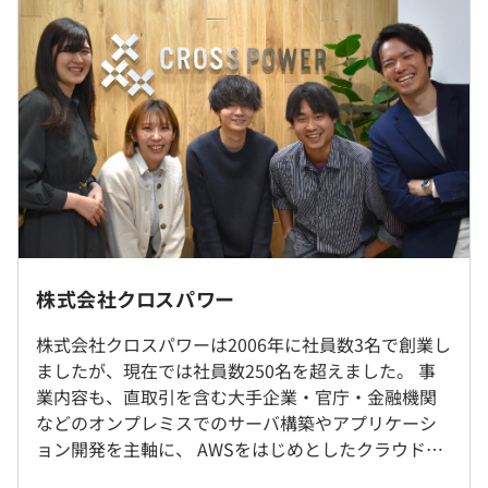
・その他定額手当：68,000円（職務技能給）
過去３年間の新卒採用者数の男女別人数
■地方自治体向けAI自動ビジネスマッチングサイト
前年度 男性6人 女性1人
地方自治体向けに、需要と供給を補完しあうビジネスマッ
2年度前 男性11人 女性0人
チシステムをPHP、AWSで構築
3年度前 男性8人 女性2人
■医療機関向けシステム構築
（※
想定年収
は年収提示額を保証するものではありません）
AWS Amplifyを利用したフルサーバレス構成で構築
研修の有無及び内容
完全在宅ワークをおこなっているメンバーも部署にいま
■コールセンター評価システム（官庁向け）
す。ただし、プロジェクトの進行度合により、出社してコ
入社数か月間前より長期インターン（有給）もしくはカリ
10：00～19：00
コールセンターのオペレーター評価を行う評価システムを
ミュニケーションを取りながら業務にあたっていただく場
キュラム学習を実施します。
※プロジェクトにより変動することがあります。
AccessからWeb化（Java）
合もあります。転勤はありません。
遠方にお住まいの方でもご参加いただけます。
休憩時間：13：00～14：00（60分）※プロジェクトによ
株式会社クロスパワー
長期インターンではテクニカルスキルを中心とした研修な
り変動する場合があります。
■Webシステムクラウド移行対応
どを行います。
就業場所の変更範囲
平均残業時間：平均12時間／月
株式会社クロスパワーは2006年に社員数3名で創業し
児童出版会社が提供する児童向けWeb辞典をオンプレミ
ご入社後も新入社員研修をご用意しており、テクニカルス
＜雇入時＞
ましたが、現在では社員数250名を超えました。 事
スからAWS上へ移行（PHP）
キル以外にもビジネスマナーやコミュニケーション研修を
東京本社、および自宅
業内容も、直取引を含む大手企業・官庁・金融機関
実施します。
＜変更範囲＞
などのオンプレミスでのサーバ構築やアプリケーシ
【インフラ構築】
実務を通じて業務に必要な知識や一連の流れを身に付けて
会社の定める場所（テレワークを行う場所を含む）
・完全週休2日制
ョン開発を主軸に、 AWSをはじめとしたクラウド環
■製造業向けインフラ構築
いただけます。
・年末年始休暇
境構築、エンジニア育成事業なども手がける企業へ
Linux、VMwareなどを用いたVDI環境の構築