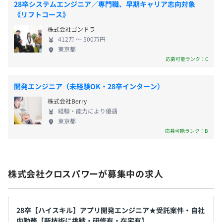
28卒システムエンジニア／専門職、早期キャリア志向対象
■メディア
年2回（1月、7月）
《リフトコース》
BtoC向けのエンターテイメント系メディアのwebサービ
株式会社ゴンドラ
ス設計・構築
412万 〜 500万円
AWS上にストリーミングサービスの構築
東京都
年1回（1月）
応募可能ランク：C
【AWS・アプリケーション系】
■メーカ向けBIシステム構築/BIダッシュボード構築
開発エンジニア（未経験OK・28卒インターン）
KPI、コストを管理するデータレイク、BIダッシュボード
株式会社Berry
をAWS上に構築
社会保険完備（健康保険・厚生年金加入・雇用保険・労災
経験・能力により優遇
保険）
東京都
■地方自治体向けAI自動ビジネスマッチングサイト
東京都情報サービス産業健康保険組合加入
応募可能ランク：B
地方自治体向けに、需要と供給を補完しあうビジネスマッ
チシステムをPHP、AWSで構築
株式会社クロスパワーが募集中の求人
■医療機関向けシステム構築
無期雇用
AWS Amplifyを利用したフルサーバレス構成で構築
28卒【ハイスキル】アプリ開発エンジニア★受託案件・自社
内勤務【新技術に挑戦・研修有・在宅有】