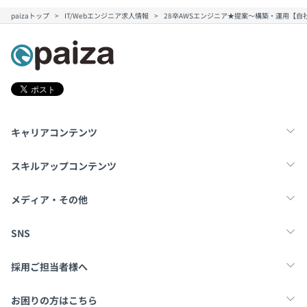
paizaトップ
IT/Webエンジニア求人情報
28卒AWSエンジニア★提案～構築・運用【
キャリアコンテンツ
転職・キャリア
未経験転職
新卒就活
スキルアップコンテンツ
学習
スキルチェック
マンガ・ゲーム
メディア・その他
Tech Team Journal
paiza times
note
SNS
X
Facebook
採用ご担当者様へ
採用・教育をお考えの企業様へ
中途求人掲載はこちら
お困りの方はこちら