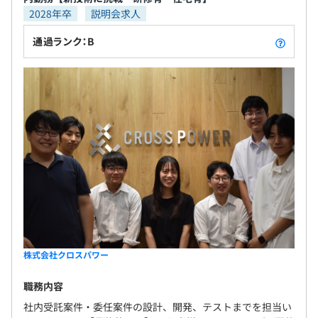
6カ月（待遇の変更はありません）
2028年卒
説明会求人
■資格取得補助
社員のやる気を会社が全力サポート!資格取得の受験費用
通過ランク：B
を負担します。サポート対象の資格はLPI認定やAWS認定
資格をはじめ各種国家資格や簿記検定に至るまで、45種
類以上の費用を負担。現社員の多くがこの制度を利用して
資格を取得しています。
■書籍購入補助金
知識を蓄えるために必要な情報や技術は、日々の業務から
得るものですが、専門書籍からもどんどん学んで力をつけ
て欲しい。そのためにクロスパワーでは、能力向上に必要
と認められたものには、最大1万円まで書籍購入補助金を
給付します。
株式会社クロスパワー
職務内容
ご相談の上、ご希望のマシンを支給いたします。
社内受託案件・委任案件の設計、開発、テストまでを担当い