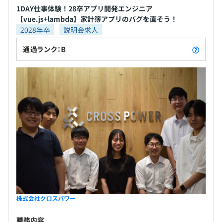
BigQuery、Elasticsearch、Amazon Athena、Amazon
1DAY仕事体験！28卒アプリ開発エンジニア
Redshift、Amazon Kinesis
【vue.js+lambda】家計簿アプリのバグを直そう！
2028年卒
説明会求人
通過ランク：B
フルリモート勤務しているエンジニアも多いので、チャッ
トツールやバーチャルオフィスのサービスを使用して、チ
ーム内のコミュニケーションを円滑にしています。
【開発環境】
株式会社クロスパワー
・インフラ：AWSの各種サービス
・OS：Windows、Linux
職務内容