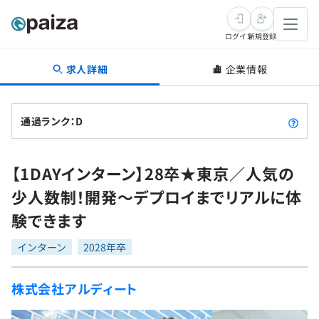
ログイン
新規登録
求人詳細
企業情報
転職・キャリア
未経験転職
求人検索
通過ランク：D
新卒就活
求人検索
インタビュー
【1DAYインターン】28卒★東京／人気の
学習
求人検索
インタビュー
転職成功ガイド
少人数制！開発〜デプロイまでリアルに体
本選考
スキルチェック
講座一覧
験できます
転職成功ガイド
転職エージェント
ゲーム・マンガ
インターン
プログラミング言語
インターン
問題集
2028年卒
メディア
SQL
4択課題
株式会社アルディート
新卒エージェント
paizaとは？
Tech Team Journal
評価結果一覧
ナレッジ