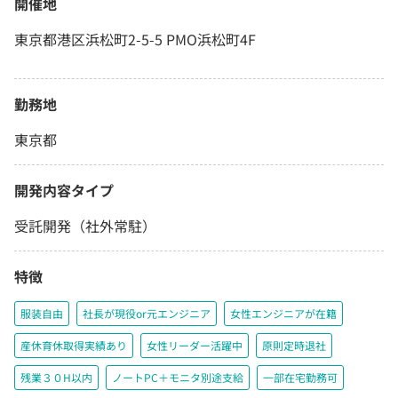
開催地
東京都港区浜松町2-5-5 PMO浜松町4F
勤務地
東京都
開発内容タイプ
受託開発（社外常駐）
特徴
服装自由
社長が現役or元エンジニア
女性エンジニアが在籍
産休育休取得実績あり
女性リーダー活躍中
原則定時退社
残業３０H以内
ノートPC＋モニタ別途支給
一部在宅勤務可