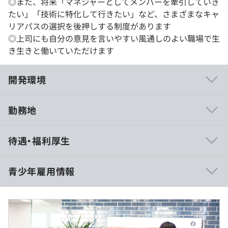
◎また、将来「マネジャーとしてメンバーを牽引していき
たい」「技術に特化して行きたい」など、さまざまなキャ
リアパスの選択を後押しする制度があります
◎上司にも自分の意見を言いやすい風通しのよい職場で生
き生きと働いていただけます
開発環境
勤務地
・社員に権限を与え、自主性を促す「人を大切にする組
待遇・福利厚生
織」で
あることを大切にしています
代表や副社長も元々はエンジニア出身とあって、エンジ
青少年雇用情報
ニアの
気持ちがわかった経営にこだわるからこそ離職率も低い
11:00~17:00 途中昼休憩あり
環境
※近隣の人気店ランチをテイクアウト！（弊社負担）
です
休憩時間：12:00～14:00の間で60分
過去３年間の新卒採用者数・離職者数
・札幌や福岡拠点（顧客と離れている） の場合でも、
平均残業時間：インターンのためなし