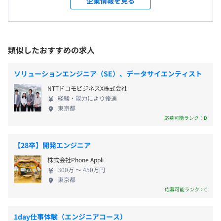
企業情報を見る
・若手社員研修
境です。 特徴的なのは、営業部門を設けていないこ
上流を目指したい方や技術を極めたい方、それぞれがきち
・管理職研修
と。 私たちは“技術力と対応力”を通じて信頼を積み
んと評価される評価制度を取り入れ、社員の「挑戦した
自己啓発支援の有無及びその内容
雇用関係なし
重ね、紹介やリピートによって多くのご依頼をいた
い」熱い気持ちを会社が応援します
・書籍購入費用全額補助
だいています。 その結果、長期的で安定した取引関
類似したおすすめの求人
・資格取得受講費用全額補助、報奨金支給
係が生まれています。 一方で、自社サービスの開発
・セミナー受講費用全額補助
にも注力しています。 美容院向け顧客管理システム
ソリューションエンジニア（SE）、データサイエンティスト
インターンのためなし
メンター制度の有無
「Beauty Producer （BP）」は、チェーン展開する
専門分野ごとの評価軸、専門職向けキャリアプランがあり
NTTドコモビジネスX株式会社
美容室を中心に約400店舗で導入され、1,000名以上
なし
目標に対する成果や責任をわかりやすく評価し給与や賞与
経験・能力により優遇
のスタッフに利用されています。 自社開発に挑戦で
キャリアコンサルティング制度の有無及びその内容
東京都
に反映しています
きる体制を持つのも、常駐案件による安定基盤があ
・セミナー受講支援
応募可能ランク：D
ってこそです。 代表・副代表ともにエンジニア出身
・資格取得支援
であり、経営判断にも常に技術者の視点を取り入れ
【28卒】開発エンジニア
ています。 経験者であればスキル・志向に応じてプ
全社135名
株式会社Phone Appli
ロジェクトを選択でき、上流工程やリーダーポジシ
内エンジニア127名、その他総務・人事・事務アシスタン
300万 〜 450万円
ョンにも積極的にチャレンジできます。 「現場を理
前年度の月平均所定外労働時間の実績
東京都
ト
解する経営」と「技術者の裁量」を両立させた当社
応募可能ランク：C
17.8時間
で、 あなたの次のステップを一緒に描いてみません
前年度の有給休暇の平均取得日数
か。
1day仕事体験（エンジニアコース）
12.2日