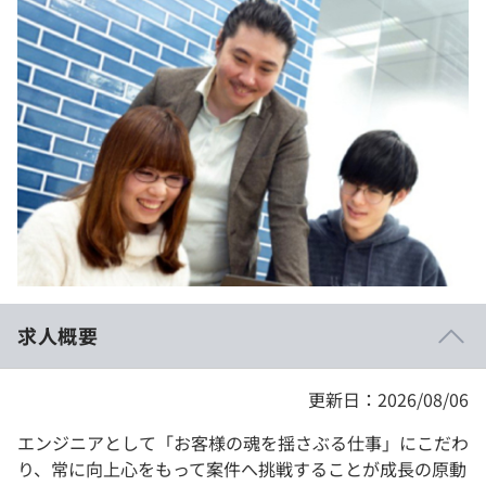
イベント・セミナー
paiza times
再チャレンジ結果一覧
リファレンス
インタビュー
note
就活成功ガイド
プラン
個人向けプラン
法人向けプラン
学校向けプラン
求人概要
契約内容・クーポン
更新日：2026/08/06
エンジニアとして「お客様の魂を揺さぶる仕事」にこだわ
り、常に向上心をもって案件へ挑戦することが成長の原動