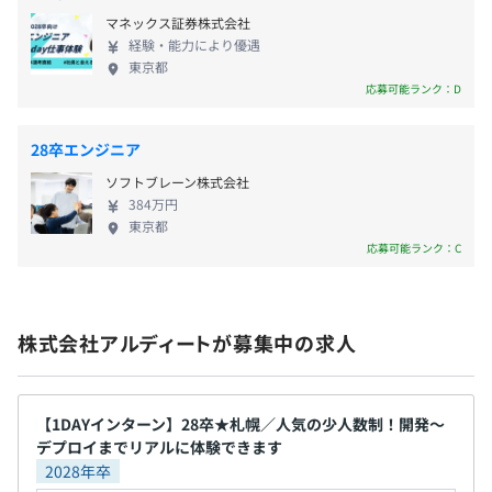
案件によりますが、5～6名のチーム体制で臨むことが多
前事業年度の育児休業取得者数／出産者数
マネックス証券株式会社
いです
経験・能力により優遇
男性3人/2人
東京都
女性1人/1人
応募可能ランク：D
28卒エンジニア
ソフトブレーン株式会社
384万円
東京都
応募可能ランク：C
株式会社アルディートが募集中の求人
【1DAYインターン】28卒★札幌／人気の少人数制！開発〜
デプロイまでリアルに体験できます
2028年卒