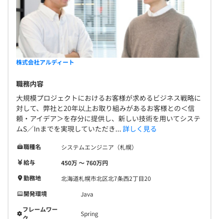
株式会社アルディート
職務内容
大規模プロジェクトにおけるお客様が求めるビジネス戦略に
対して、弊社と20年以上お取り組みがあるお客様との＜信
頼・アイデア＞を存分に提供し、新しい技術を用いてシステ
ムS／Inまでを実現していただき...
詳しく見る
職種名
システムエンジニア（札幌）
給与
450万 〜 760万円
勤務地
北海道札幌市北区北7条西2丁目20
開発環境
Java
フレームワー
Spring
ク