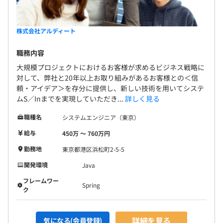
株式会社アルディート
職務内容
大規模プロジェクトにおけるお客様が求めるビジネス戦略に
対して、弊社と20年以上お取り組みがあるお客様との＜信
頼・アイデア＞を存分に提供し、新しい技術を用いてシステ
ムS／Inまでを実現していただき...
詳しく見る
職種名
システムエンジニア（東京）
給与
450万 〜 760万円
勤務地
東京都港区浜松町2-5-5
開発環境
Java
フレームワー
Spring
ク
詳細を見る
気になる(会員登録)