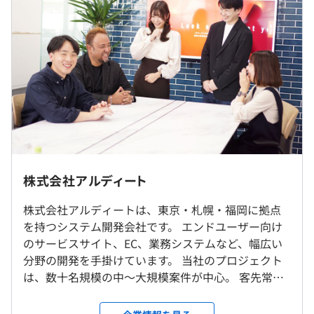
前年度 採用者数7人 離職者数0人
一部開発フェーズだけの限定的な業務ということはあり
2年度前 採用者数3人 離職者数0人
ません
3年度前 採用者数6人 離職者数0人
全てのフェーズに携わることが可能です
過去３年間の新卒採用者数の男女別人数
インターンのためなし
前年度 男性5人 女性2人
2年度前 男性2人 女性1人
3年度前 男性5人 女性1人
スキルアップのためのバックアップ体制が充実
平均勤続年数
・新人研修（約3ヶ月）
交通費支給あり 上限3,000円
7.0年
・ビジネス研修（1日）
※要事前申請
・Webアプリケーション開発の基礎・応用（3か月）
受動喫煙防止措置に関する事項
株式会社アルディート
・若手向け研修、管理職研修など
執務室内禁煙。ビル内に喫煙スペースあり
・資格取得受講費補助
株式会社アルディートは、東京・札幌・福岡に拠点
研修の有無及び内容
・受験費用全額会社負担
インターンのためなし
を持つシステム開発会社です。 エンドユーザー向け
・合格時に報奨金あり
・内定者研修（任意）
のサービスサイト、EC、業務システムなど、幅広い
・セミナー参加費補助（全額）
・新人研修
分野の開発を手掛けています。 当社のプロジェクト
JR山手線、JR京浜東北線、東京モノレール、ゆりかもめ
・書籍購入費補助（全額）
・入社後3カ月間は新人研修を行います
は、数十名規模の中〜大規模案件が中心。 客先常駐
浜松町駅 南口から徒歩1分
インターンのためなし
・新人研修後は実際の案件に携わり、同チーム配属の先
スタイルで、クライアントの開発現場に深く入り込
そのほか、大門駅、芝公園駅、竹芝駅からも徒歩圏内
などなど
輩社員が丁寧に教育します
みながら、課題解決や品質向上に直接貢献できる環