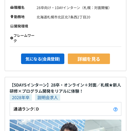
職種名
28卒向け・1DAYインターン（札幌：対面開催）
勤務地
北海道札幌市北区北7条西2丁目20
開発環境
フレームワー
ク
詳細を見る
気になる(会員登録)
【5DAYSインターン】28卒・オンライン＋対面／札幌★新人
研修×プログラム開発をリアルに体験！
2028年卒
説明会求人
通過ランク：D