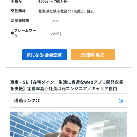
給与
450万 〜 760万円
勤務地
北海道札幌市北区北7条西2丁目20
開発環境
Java
フレームワー
Spring
ク
詳細を見る
気になる(会員登録)
東京・SE【在宅メイン／生活に身近なWebアプリ開発企業
を支援】定着率高◎社長は元エンジニア／キャリア自由
通過ランク：C