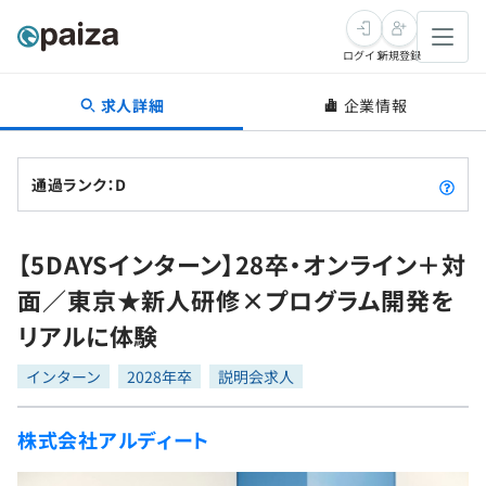
ログイン
新規登録
求人詳細
企業情報
転職・キャリア
未経験転職
求人検索
通過ランク：D
新卒就活
求人検索
インタビュー
【5DAYSインターン】28卒・オンライン＋対
学習
求人検索
インタビュー
転職成功ガイド
面／東京★新人研修×プログラム開発を
本選考
スキルチェック
講座一覧
リアルに体験
転職成功ガイド
転職エージェント
ゲーム・マンガ
インターン
プログラミング言語
インターン
問題集
2028年卒
説明会求人
メディア
SQL
4択課題
株式会社アルディート
新卒エージェント
paizaとは？
Tech Team Journal
評価結果一覧
ナレッジ