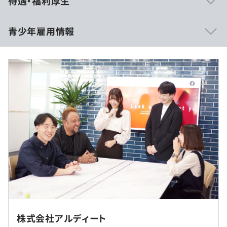
待遇・福利厚生
織」で
あることを大切にしています
代表や副社長も元々はエンジニア出身とあって、エンジ
青少年雇用情報
ニアの
気持ちがわかった経営にこだわるからこそ離職率も低い
・各日11:00~16:00
環境
・途中昼休憩あり
です
※最終日ご来社の際のお昼は、近隣の人気店ランチをテ
過去３年間の新卒採用者数・離職者数
・札幌や福岡拠点（顧客と離れている） の場合でも、
イクアウト！（弊社負担）
前年度 採用者数7人 離職者数0人
一部開発フェーズだけの限定的な業務ということはあり
休憩時間：13:00～14:00 の60分（予定）
2年度前 採用者数3人 離職者数0人
ません
平均残業時間：インターンのためなし
3年度前 採用者数6人 離職者数0人
全てのフェーズに携わることが可能です
過去３年間の新卒採用者数の男女別人数
前年度 男性5人 女性2人
2年度前 男性2人 女性1人
インターンのためなし
3年度前 男性5人 女性1人
スキルアップのためのバックアップ体制が充実
平均勤続年数
・新人研修（約3ヶ月）
7.0年
・ビジネス研修（1日）
・Webアプリケーション開発の基礎・応用（3か月）
交通費支給あり：上限3,000円
受動喫煙防止措置に関する事項
株式会社アルディート
・若手向け研修、管理職研修など
※要事前申請