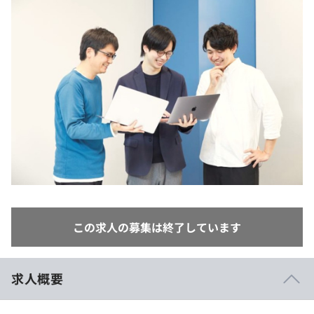
イベント・セミナー
paiza times
再チャレンジ結果一覧
リファレンス
インタビュー
note
就活成功ガイド
プラン
個人向けプラン
法人向けプラン
学校向けプラン
契約内容・クーポン
この求人の募集は終了しています
求人概要