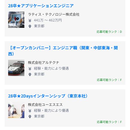
であり、経営判断にも常に技術者の視点を取り入れ
28卒★アプリケーションエンジニア
ています。 経験者であればスキル・志向に応じてプ
全社135名
ラティス・テクノロジー株式会社
ロジェクトを選択でき、上流工程やリーダーポジシ
内エンジニア127名、その他総務・人事・事務アシスタン
441万 〜 462万円
ョンにも積極的にチャレンジできます。 「現場を理
前年度の月平均所定外労働時間の実績
東京都
ト
解する経営」と「技術者の裁量」を両立させた当社
応募可能ランク：D
17.8時間
で、 あなたの次のステップを一緒に描いてみません
前年度の有給休暇の平均取得日数
か。
【オープンカンパニー】エンジニア職（関東・中部東海・関
12.2日
西）
案件によりますが、5～6名のチーム体制で臨むことが多
前事業年度の育児休業取得者数／出産者数
いです
株式会社アルテクナ
男性3人/2人
経験・能力により優遇
女性1人/1人
東京都
応募可能ランク：F
28卒★2Daysインターンシップ（東京本社）
株式会社ユーエスエス
経験・能力により優遇
東京都
応募可能ランク：F