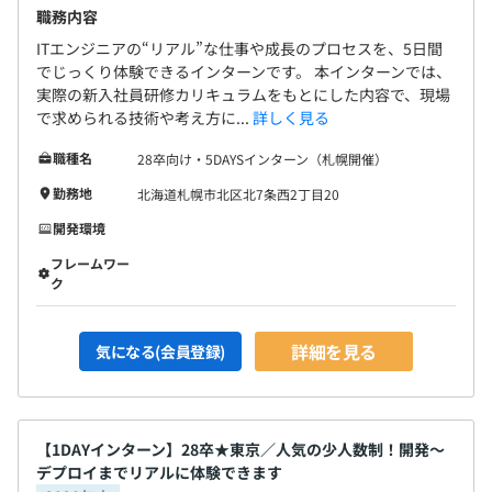
職務内容
ITエンジニアの“リアル”な仕事や成長のプロセスを、5日間
でじっくり体験できるインターンです。 本インターンでは、
実際の新入社員研修カリキュラムをもとにした内容で、現場
で求められる技術や考え方に...
詳しく見る
職種名
28卒向け・5DAYSインターン（札幌開催）
勤務地
北海道札幌市北区北7条西2丁目20
開発環境
フレームワー
ク
詳細を見る
気になる(会員登録)
【1DAYインターン】28卒★東京／人気の少人数制！開発〜
デプロイまでリアルに体験できます