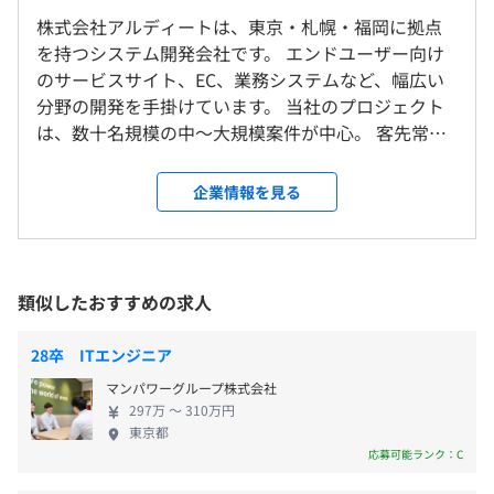
執務室内禁煙。ビル内に喫煙スペースあり
・資格取得受講費補助
株式会社アルディートは、東京・札幌・福岡に拠点
研修の有無及び内容
・受験費用全額会社負担
を持つシステム開発会社です。 エンドユーザー向け
・合格時に報奨金あり
・内定者研修（任意）
のサービスサイト、EC、業務システムなど、幅広い
・セミナー参加費補助（全額）
インターンのためなし
・新人研修
分野の開発を手掛けています。 当社のプロジェクト
・JR山手線、JR京浜東北線、東京モノレール、ゆりかも
・書籍購入費補助（全額）
・入社後3カ月間は新人研修を行います
は、数十名規模の中〜大規模案件が中心。 客先常駐
め 浜松町駅 南口から徒歩1分
・新人研修後は実際の案件に携わり、同チーム配属の先
スタイルで、クライアントの開発現場に深く入り込
・そのほか、大門駅、芝公園駅、竹芝駅からも徒歩圏内
などなど
輩社員が丁寧に教育します
みながら、課題解決や品質向上に直接貢献できる環
企業情報を見る
インターンのためなし
・若手社員研修
境です。 特徴的なのは、営業部門を設けていないこ
上流を目指したい方や技術を極めたい方、それぞれがきち
・管理職研修
と。 私たちは“技術力と対応力”を通じて信頼を積み
んと評価される評価制度を取り入れ、社員の「挑戦した
自己啓発支援の有無及びその内容
重ね、紹介やリピートによって多くのご依頼をいた
い」熱い気持ちを会社が応援します
・書籍購入費用全額補助
だいています。 その結果、長期的で安定した取引関
類似したおすすめの求人
雇用関係なし
・資格取得受講費用全額補助、報奨金支給
係が生まれています。 一方で、自社サービスの開発
・セミナー受講費用全額補助
にも注力しています。 美容院向け顧客管理システム
28卒 ITエンジニア
メンター制度の有無
「Beauty Producer （BP）」は、チェーン展開する
専門分野ごとの評価軸、専門職向けキャリアプランがあり
マンパワーグループ株式会社
美容室を中心に約400店舗で導入され、1,000名以上
なし
目標に対する成果や責任をわかりやすく評価し給与や賞与
297万 〜 310万円
インターンのためなし
のスタッフに利用されています。 自社開発に挑戦で
キャリアコンサルティング制度の有無及びその内容
東京都
に反映しています
きる体制を持つのも、常駐案件による安定基盤があ
・セミナー受講支援
応募可能ランク：C
ってこそです。 代表・副代表ともにエンジニア出身
・資格取得支援