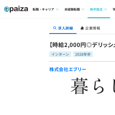
転職・キャリア
未経験転職
新卒就活
求人検索
求人検索
求人検索
求人詳細
企業情報
本選考
インタビュー
インタビュー
インターン
【時給2,000円◎デリ
転職成功ガイド
転職成功ガイド
インターン
2028年卒
新卒エージェ
転職エージェント
株式会社エブリー
イベント・セ
インタビュー
就活成功ガイ