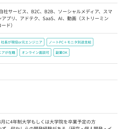
自社サービス、B2C、B2B、ソーシャルメディア、スマ
アプリ、アドテク、SaaS、AI、動画（ストリーミン
コード）
社長が現役or元エンジニア
ノートPC＋モニタ別途支給
ニアが在籍
オンライン面談可
副業OK
年3月に4年制大学もしくは大学院を卒業予定の方
わず、何かしらの開発経験がある（研究・個人開発・イ