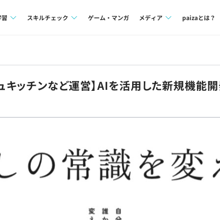
学習
スキルチェック
ゲーム・マンガ
メディア
paizaとは？
講座一覧
プログラミング言語
Tech Team Journal
問題集
SQL
paiza times
ッシュキッチンなど運営】AIを活用した新規機能
4択課題
評価結果一覧
note
ント
ナレッジ
再チャレンジ結果一覧
ミナー
リファレンス
プラン
ド
個人向けプラン
法人向けプラン
学校向けプラン