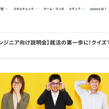
学習
スキルチェック
ゲーム・マンガ
メディア
paizaとは？
講座一覧
プログラミング言語
Tech Team Journal
問題集
SQL
paiza times
エンジニア向け説明会】就活の第一歩に！クイズ
4択課題
評価結果一覧
note
ント
ナレッジ
再チャレンジ結果一覧
ミナー
リファレンス
プラン
ド
個人向けプラン
法人向けプラン
学校向けプラン