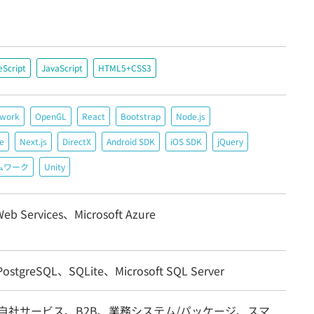
eScript
JavaScript
HTML5+CSS3
ework
OpenGL
React
Bootstrap
Node.js
e
Next.js
DirectX
Android SDK
iOS SDK
jQuery
ムワーク
Unity
eb Services、Microsoft Azure
stgreSQL、SQLite、Microsoft SQL Server
/自社サービス、B2B、業務システム/パッケージ、スマ