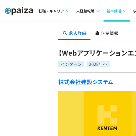
転職・キャリア
未経験転職
新卒就活
求人検索
求人検索
求人検索
求人詳細
企業情報
本選考
インタビュー
インタビュー
インターン
【Webアプリケーション
転職成功ガイド
転職成功ガイド
インターン
2028年卒
新卒エージェ
転職エージェント
株式会社建設システム
イベント・セ
インタビュー
就活成功ガイ